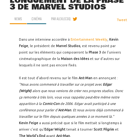
LONGUEMENT DE LA PHASE
3 DE MARVEL STUDIOS
NEWS
CINÉMA
PAR
ALEXLECOQ
Tweet
Dans une interview accordée à
Entertainment Weekly
,
Kevin
Feige
, le président de
Marvel Studios
, est revenu point par
point sur les éléments qui composeront la
Phase 3
de l'univers
cinématographique de la
Maison des Idées
et sur d'autres sur
lesquels il ne sont pas encore fixés.
Il est tout d'abord revenu sur le film
Ant-Man
en annonçant :
"Nous avons commencé à travailler sur ce projet avec
Edgar
(Wright)
alors que nous venions de créer nos propres studios. Donc
ça remonte à très loin, vous vous rappelez peut-être même notre
apparition à la
Comic-Con
de 2006. Edgar avait participé à une
conférence pour parler d'
Ant-Man
. Et nous avions déjà commencé à
travailler sur le film depuis quelques années à ce moment là."
Kevin Feige
a aussi précisé que si le film mettait si longtemps à
arriver c'est qu'
Edgar Wright
tenait à tourner
Scott Pilgrim
et
The World's End
avant
Ant-Man
.