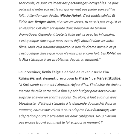
sont cools, ce sont vraiment des personnages incroyables. Le plus
puissant d'entre eux est le roi qui ne veut pas parler parce s'il le
fait... Attention aux dégâts (
Flèche Noire
). C'est plutôt génial. Et
l'idée des
Terrigen Mists
, si tu les traverses, tu ne sais pas ce qu'il va
en résulter. Cet élément ajoute donc beaucoup de tension
dramatique. Cependant toute la folie qui va avec les Inhumains,
c'est quelque chose que nous avons déjà abordé dans les autre
films. Mais cela pourrait apporter un peu de drame humain et ça
c'est quelque chose que nous n'avons pas encore fait. Les
X-Men
de
la
Fox
s'attaque à ces problèmes depuis un moment."
Pour terminer,
Kevin Feige
a décidé de revenir sur le film
Runaways
, initialement prévu pour la
Phase 1
de
Marvel Studios
:
"Il faut savoir comment l'aborder. Aujourd'hui, l'industrie du cinéma
marche de telle sorte qu'un film à petit budget peut devenir une
surprise et avoir un énorme succès. Ou alors, il faut avoir un gros
blockbuster d'été qui s'adapte à la demande du marché. Pour le
moment, nous avons réussi à nous adapter. Pour
Runaways
, une
adaptation pourrait être entre les deux catégories. Nous n'avons
pas encore trouvé comment le faire...pour le moment !"