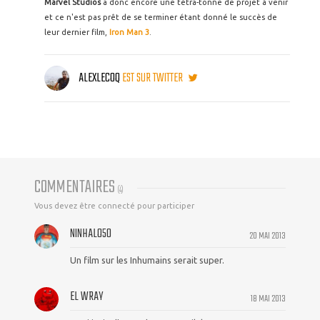
Marvel Studios
a donc encore une tétra-tonne de projet à venir
et ce n'est pas prêt de se terminer étant donné le succès de
leur dernier film,
Iron Man 3
.
ALEXLECOQ
EST SUR TWITTER
COMMENTAIRES
(
4
)
Vous devez être connecté pour participer
NINHALO50
20 MAI 2013
Un film sur les Inhumains serait super.
EL WRAY
18 MAI 2013