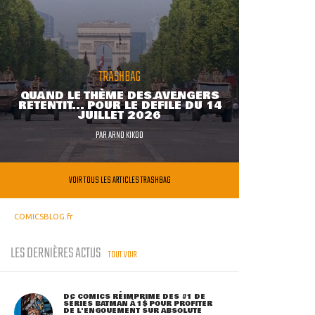
TRASHBAG
QUAND LE THÈME DES AVENGERS
RETENTIT... POUR LE DÉFILÉ DU 14
JUILLET 2026
PAR
ARNO KIKOO
VOIR TOUS LES ARTICLES TRASHBAG
COMICSBLOG.fr
LES DERNIÈRES ACTUS
TOUT VOIR
DC COMICS RÉIMPRIME DES #1 DE
SÉRIES BATMAN À 1$ POUR PROFITER
DE L'ENGOUEMENT SUR ABSOLUTE