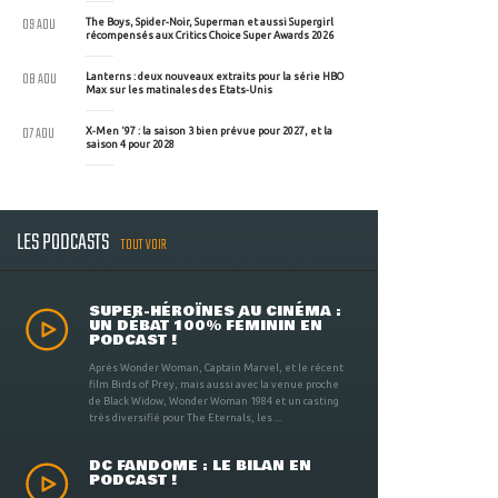
09 AOU
The Boys, Spider-Noir, Superman et aussi Supergirl
récompensés aux Critics Choice Super Awards 2026
08 AOU
Lanterns : deux nouveaux extraits pour la série HBO
Max sur les matinales des Etats-Unis
07 AOU
X-Men '97 : la saison 3 bien prévue pour 2027, et la
saison 4 pour 2028
LES PODCASTS
TOUT VOIR
SUPER-HÉROÏNES AU CINÉMA :
UN DÉBAT 100% FÉMININ EN
PODCAST !
Après Wonder Woman, Captain Marvel, et le récent
film Birds of Prey, mais aussi avec la venue proche
de Black Widow, Wonder Woman 1984 et un casting
très diversifié pour The Eternals, les ...
DC FANDOME : LE BILAN EN
PODCAST !