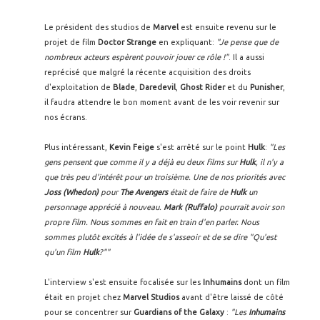
Le président des studios de
Marvel
est ensuite revenu sur le
projet de film
Doctor Strange
en expliquant:
"Je pense que de
nombreux acteurs espèrent pouvoir jouer ce rôle !"
. Il a aussi
reprécisé que malgré la récente acquisition des droits
d'exploitation de
Blade
,
Daredevil
,
Ghost Rider
et du
Punisher
,
il faudra attendre le bon moment avant de les voir revenir sur
nos écrans.
Plus intéressant,
Kevin Feige
s'est arrêté sur le point
Hulk
:
"Les
gens pensent que comme il y a déjà eu deux films sur
Hulk
, il n'y a
que très peu d'intérêt pour un troisième. Une de nos priorités avec
Joss (Whedon)
pour
The Avengers
était de faire de
Hulk
un
personnage apprécié à nouveau.
Mark (Ruffalo)
pourrait avoir son
propre film. Nous sommes en fait en train d'en parler. Nous
sommes plutôt excités à l'idée de s'asseoir et de se dire "Qu'est
qu'un film
Hulk
?""
L'interview s'est ensuite focalisée sur les
Inhumains
dont un film
était en projet chez
Marvel Studios
avant d'être laissé de côté
pour se concentrer sur
Guardians of the Galaxy
:
"Les
Inhumains