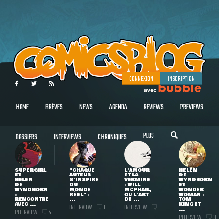
CONNEXION
INSCRIPTION
HOME
BRÈVES
NEWS
AGENDA
REVIEWS
PREVIEWS
PLUS
DOSSIERS
INTERVIEWS
CHRONIQUES
SUPERGIRL
"CHAQUE
L'AMOUR
HELEN
ET
AUTEUR
ET LA
DE
HELEN
S'INSPIRE
VERMINE
WYNDHORN
DE
DU
: WILL
ET
WYNDHORN
MONDE
MCPHAIL,
WONDER
:
RÉEL" :
OU L'ART
WOMAN :
RENCONTRE
...
DE ...
TOM
AVEC ...
KING ET
INTERVIEW
INTERVIEW
1
1
...
INTERVIEW
4
INTERVIEW
3