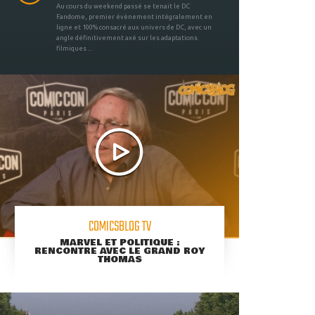
Au cours du weekend passé se tenait le DC
Fandome, premier évènement intégralement en
ligne et 100% consacré aux univers de DC, avec un
angle définitivement axé sur les adaptations
filmiques ...
COMICSBLOG TV
MARVEL ET POLITIQUE :
RENCONTRE AVEC LE GRAND ROY
THOMAS