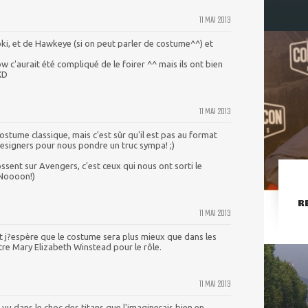
11 MAI 2013
oki, et de Hawkeye (si on peut parler de costume^^) et
 c'aurait été compliqué de le foirer ^^ mais ils ont bien
XD
11 MAI 2013
ostume classique, mais c'est sûr qu'il est pas au format
designers pour nous pondre un truc sympa! ;)
ossent sur Avengers, c'est ceux qui nous ont sorti le
 Noooon!)
R
11 MAI 2013
 et j?espère que le costume sera plus mieux que dans les
re Mary Elizabeth Winstead pour le rôle.
11 MAI 2013
i vu dans le choc des titans que l'imaginerais bien en