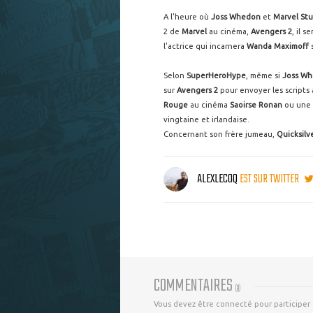
A l'heure où
Joss Whedon
et
Marvel Stu
2 de
Marvel
au cinéma,
Avengers 2
, il 
l'actrice qui incarnera
Wanda Maximoff
Selon
SuperHeroHype
, même si
Joss W
sur
Avengers 2
pour envoyer les scripts 
Rouge
au cinéma
Saoirse Ronan
ou une 
vingtaine et irlandaise.
Concernant son frère jumeau,
Quicksilv
ALEXLECOQ
EST SUR TWITTER
COMMENTAIRES
(
8
)
Vous devez être connecté pour participer