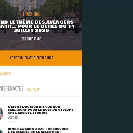
TRASHBAG
ND LE THÈME DES AVENGERS
NTIT... POUR LE DÉFILÉ DU 14
JUILLET 2026
PAR
ARNO KIKOO
VOIR TOUS LES ARTICLES TRASHBAG
BLOG.fr
NIÈRES ACTUS
TOUT VOIR
X-MEN : L'ACTEUR KIT CONNOR
EMBAUCHÉ POUR LE RÔLE DE CYCLOPS
CHEZ MARVEL STUDIOS
ECRANS
RINGO AWARDS 2026 : DÉCOUVREZ
L'ENSEMBLE DE LA SÉLECTION !