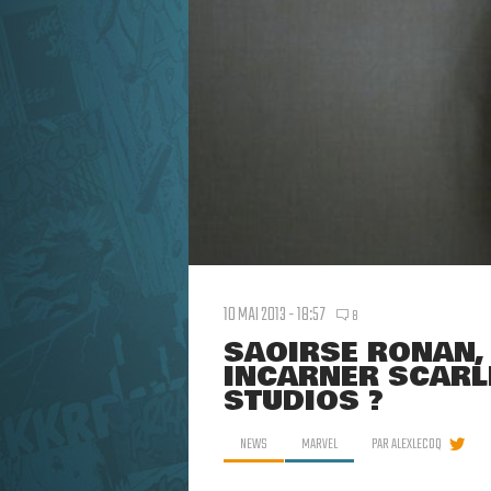
10 MAI 2013 - 18:57
8
SAOIRSE RONAN,
INCARNER SCARL
STUDIOS ?
NEWS
MARVEL
PAR
ALEXLECOQ