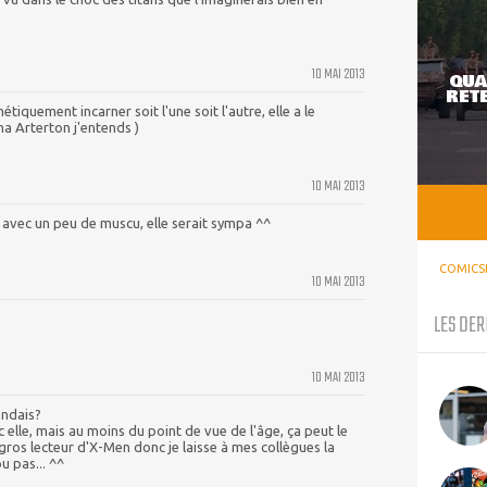
10 MAI 2013
QUA
RETE
tiquement incarner soit l'une soit l'autre, elle a le
a Arterton j'entends )
10 MAI 2013
vec un peu de muscu, elle serait sympa ^^
COMICS
10 MAI 2013
LES DER
10 MAI 2013
andais?
 elle, mais au moins du point de vue de l'âge, ça peut le
s gros lecteur d'X-Men donc je laisse à mes collègues la
u pas... ^^