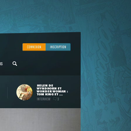
CONNEXION
INSCRIPTION
US
HELEN DE
WYNDHORN ET
WONDER WOMAN :
TOM KING ET ...
INTERVIEW
3