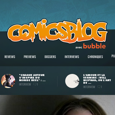
PL
REVIEWS
PREVIEWS
DOSSIERS
INTERVIEWS
CHRONIQUES
"CHAQUE AUTEUR
L'AMOUR ET LA
S'INSPIRE DU
VERMINE : WILL
MONDE RÉEL" : ...
MCPHAIL, OU L'ART
DE ...
INTERVIEW
1
INTERVIEW
1