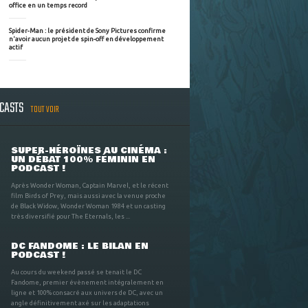
office en un temps record
Spider-Man : le président de Sony Pictures confirme
n'avoir aucun projet de spin-off en développement
actif
DCASTS
TOUT VOIR
SUPER-HÉROÏNES AU CINÉMA :
UN DÉBAT 100% FÉMININ EN
PODCAST !
Après Wonder Woman, Captain Marvel, et le récent
film Birds of Prey, mais aussi avec la venue proche
de Black Widow, Wonder Woman 1984 et un casting
très diversifié pour The Eternals, les ...
DC FANDOME : LE BILAN EN
PODCAST !
Au cours du weekend passé se tenait le DC
Fandome, premier évènement intégralement en
ligne et 100% consacré aux univers de DC, avec un
angle définitivement axé sur les adaptations