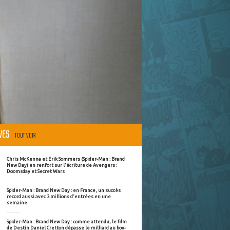
ÈVES
TOUT VOIR
Chris McKenna et Erik Sommers (Spider-Man : Brand
New Day) en renfort sur l'écriture de Avengers :
Doomsday et Secret Wars
Spider-Man : Brand New Day : en France, un succès
record aussi avec 3 millions d'entrées en une
semaine
Spider-Man : Brand New Day : comme attendu, le film
de Destin Daniel Cretton dépasse le milliard au box-