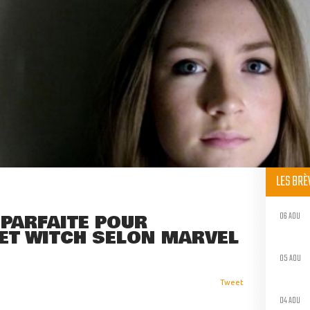
LES BR
06 AOU
 PARFAITE POUR
ET WITCH SELON MARVEL
05 AOU
Tweet
04 AOU