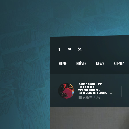
HOME
BRÈVES
NEWS
AGENDA
SUPERGIRL ET
HELEN DE
WYNDHORN :
RENCONTRE AVEC ...
INTERVIEW
4