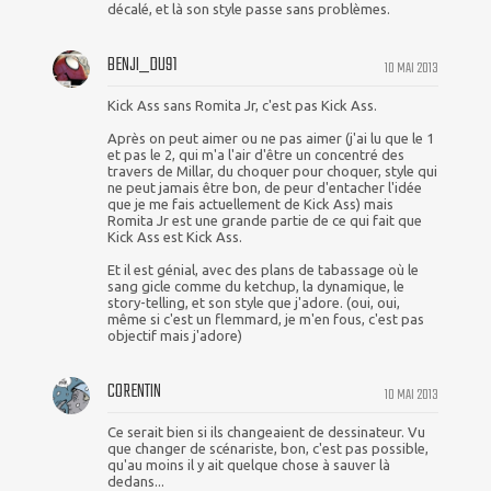
décalé, et là son style passe sans problèmes.
BENJI_DU91
10 MAI 2013
Kick Ass sans Romita Jr, c'est pas Kick Ass.
Après on peut aimer ou ne pas aimer (j'ai lu que le 1
et pas le 2, qui m'a l'air d'être un concentré des
travers de Millar, du choquer pour choquer, style qui
ne peut jamais être bon, de peur d'entacher l'idée
que je me fais actuellement de Kick Ass) mais
Romita Jr est une grande partie de ce qui fait que
Kick Ass est Kick Ass.
Et il est génial, avec des plans de tabassage où le
sang gicle comme du ketchup, la dynamique, le
story-telling, et son style que j'adore. (oui, oui,
même si c'est un flemmard, je m'en fous, c'est pas
objectif mais j'adore)
CORENTIN
10 MAI 2013
Ce serait bien si ils changeaient de dessinateur. Vu
que changer de scénariste, bon, c'est pas possible,
qu'au moins il y ait quelque chose à sauver là
dedans...