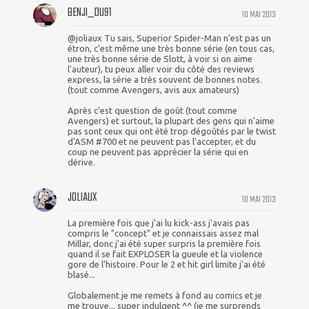
BENJI_DU91
10 MAI 2013
@joliaux Tu sais, Superior Spider-Man n'est pas un
étron, c'est même une très bonne série (en tous cas,
une très bonne série de Slott, à voir si on aime
l'auteur), tu peux aller voir du côté des reviews
express, la série a très souvent de bonnes notes.
(tout comme Avengers, avis aux amateurs)
Après c'est question de goût (tout comme
Avengers) et surtout, la plupart des gens qui n'aime
pas sont ceux qui ont été trop dégoûtés par le twist
d'ASM #700 et ne peuvent pas l'accepter, et du
coup ne peuvent pas apprécier la série qui en
dérive.
JOLIAUX
10 MAI 2013
La première fois que j'ai lu kick-ass j'avais pas
compris le "concept" et je connaissais assez mal
Millar, donc j'ai été super surpris la première fois
quand il se fait EXPLOSER la gueule et la violence
gore de l'histoire. Pour le 2 et hit girl limite j'ai été
blasé...
Globalement je me remets à fond au comics et je
me trouve... super indulgent ^^ (je me surprends