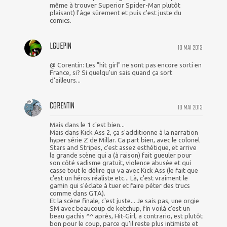
même à trouver Superior Spider-Man plutôt
plaisant) l'âge sûrement et puis c'est juste du
comics.
LGUEPIN
10 MAI 2013
@ Corentin: Les "hit girl" ne sont pas encore sorti en
France, si? Si quelqu'un sais quand ça sort
d'ailleurs...
CORENTIN
10 MAI 2013
Mais dans le 1 c'est bien...
Mais dans Kick Ass 2, ça s'additionne à la narration
hyper série Z de Millar. Ca part bien, avec le colonel
Stars and Stripes, c'est assez esthétique, et arrive
la grande scène qui a (à raison) fait gueuler pour
son côté sadisme gratuit, violence abusée et qui
casse tout le délire qui va avec Kick Ass (le fait que
c'est un héros réaliste etc... Là, c'est vraiment le
gamin qui s'éclate à tuer et faire péter des trucs
comme dans GTA).
Et la scène finale, c'est juste... Je sais pas, une orgie
SM avec beaucoup de ketchup, fin voilà c'est un
beau gachis ^^ après, Hit-Girl, a contrario, est plutôt
bon pour le coup, parce qu'il reste plus intimiste et