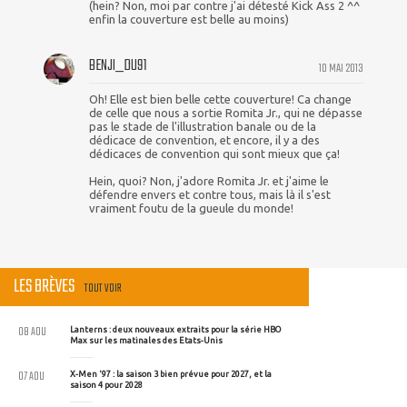
(hein? Non, moi par contre j'ai détesté Kick Ass 2 ^^
enfin la couverture est belle au moins)
BENJI_DU91
10 MAI 2013
Oh! Elle est bien belle cette couverture! Ca change
de celle que nous a sortie Romita Jr., qui ne dépasse
pas le stade de l'illustration banale ou de la
dédicace de convention, et encore, il y a des
dédicaces de convention qui sont mieux que ça!
Hein, quoi? Non, j'adore Romita Jr. et j'aime le
défendre envers et contre tous, mais là il s'est
vraiment foutu de la gueule du monde!
LES BRÈVES
TOUT VOIR
08 AOU
Lanterns : deux nouveaux extraits pour la série HBO
Max sur les matinales des Etats-Unis
07 AOU
X-Men '97 : la saison 3 bien prévue pour 2027, et la
saison 4 pour 2028