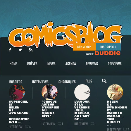
CONNEXION
INSCRIPTION
HOME
BRÈVES
NEWS
AGENDA
REVIEWS
PREVIEWS
PLUS
DOSSIERS
INTERVIEWS
CHRONIQUES
SUPERGIRL
"CHAQUE
L'AMOUR
HELEN
ET
AUTEUR
ET LA
DE
HELEN
S'INSPIRE
VERMINE
WYNDHORN
DE
DU
: WILL
ET
WYNDHORN
MONDE
MCPHAIL,
WONDER
:
RÉEL" :
OU L'ART
WOMAN :
RENCONTRE
...
DE ...
TOM
AVEC ...
KING ET
INTERVIEW
INTERVIEW
1
1
...
INTERVIEW
4
INTERVIEW
3