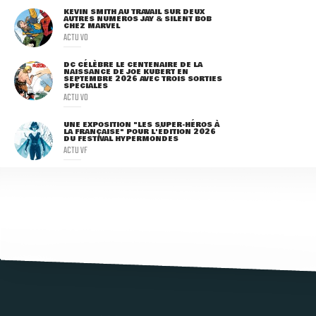
KEVIN SMITH AU TRAVAIL SUR DEUX
AUTRES NUMÉROS JAY & SILENT BOB
CHEZ MARVEL
ACTU VO
DC CÉLÈBRE LE CENTENAIRE DE LA
NAISSANCE DE JOE KUBERT EN
SEPTEMBRE 2026 AVEC TROIS SORTIES
SPÉCIALES
ACTU VO
UNE EXPOSITION "LES SUPER-HÉROS À
LA FRANÇAISE" POUR L'ÉDITION 2026
DU FESTIVAL HYPERMONDES
ACTU VF