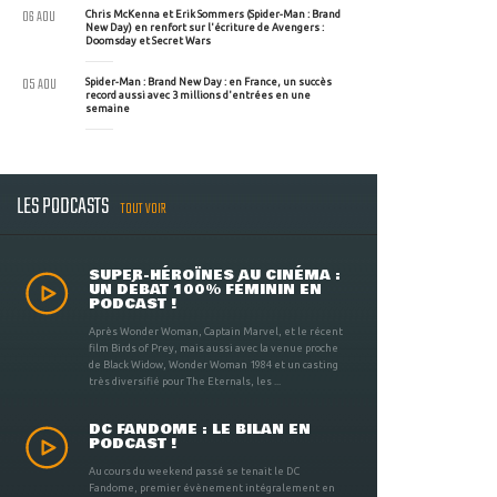
06 AOU
Chris McKenna et Erik Sommers (Spider-Man : Brand
New Day) en renfort sur l'écriture de Avengers :
Doomsday et Secret Wars
05 AOU
Spider-Man : Brand New Day : en France, un succès
record aussi avec 3 millions d'entrées en une
semaine
LES PODCASTS
TOUT VOIR
SUPER-HÉROÏNES AU CINÉMA :
UN DÉBAT 100% FÉMININ EN
PODCAST !
Après Wonder Woman, Captain Marvel, et le récent
film Birds of Prey, mais aussi avec la venue proche
de Black Widow, Wonder Woman 1984 et un casting
très diversifié pour The Eternals, les ...
DC FANDOME : LE BILAN EN
PODCAST !
Au cours du weekend passé se tenait le DC
Fandome, premier évènement intégralement en