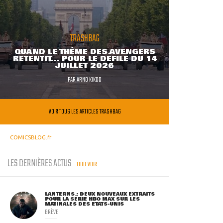
TRASHBAG
QUAND LE THÈME DES AVENGERS
RETENTIT... POUR LE DÉFILÉ DU 14
JUILLET 2026
PAR
ARNO KIKOO
VOIR TOUS LES ARTICLES TRASHBAG
COMICSBLOG.fr
LES DERNIÈRES ACTUS
TOUT VOIR
LANTERNS : DEUX NOUVEAUX EXTRAITS
POUR LA SÉRIE HBO MAX SUR LES
MATINALES DES ETATS-UNIS
BRÈVE