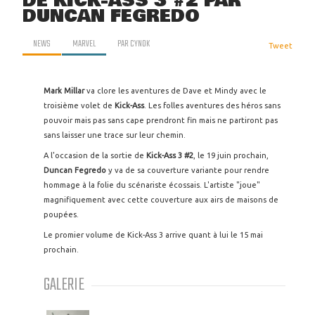
DE KICK-ASS 3 #2 PAR
DUNCAN FEGREDO
NEWS
MARVEL
PAR
CYNOK
Tweet
Mark Millar
va clore les aventures de Dave et Mindy avec le
troisième volet de
Kick-Ass
. Les folles aventures des héros sans
pouvoir mais pas sans cape prendront fin mais ne partiront pas
sans laisser une trace sur leur chemin.
A l'occasion de la sortie de
Kick-Ass 3 #2
, le 19 juin prochain,
Duncan Fegredo
y va de sa couverture variante pour rendre
hommage à la folie du scénariste écossais. L'artiste "joue"
magnifiquement avec cette couverture aux airs de maisons de
poupées.
Le promier volume de Kick-Ass 3 arrive quant à lui le 15 mai
prochain.
GALERIE