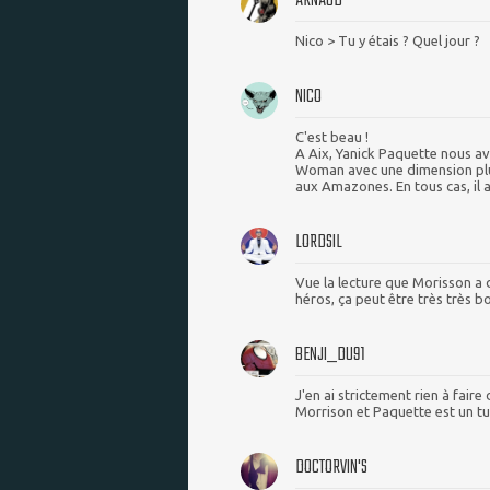
ARNAUD
Nico > Tu y étais ? Quel jour ?
NICO
C'est beau !
A Aix, Yanick Paquette nous av
Woman avec une dimension plus
aux Amazones. En tous cas, il av
LORDSIL
Vue la lecture que Morisson a 
héros, ça peut être très très bo
BENJI_DU91
J'en ai strictement rien à fair
Morrison et Paquette est un tu
DOCTORVIN'S