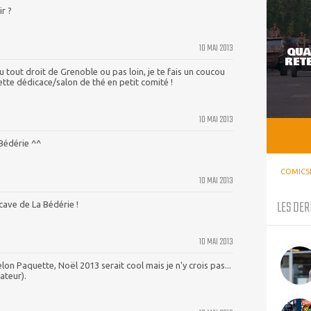
ir ?
10 MAI 2013
QUA
RETE
enu tout droit de Grenoble ou pas loin, je te fais un coucou
ette dédicace/salon de thé en petit comité !
10 MAI 2013
 Bédérie ^^
COMICS
10 MAI 2013
LES DER
 cave de La Bédérie !
10 MAI 2013
on Paquette, Noël 2013 serait cool mais je n'y crois pas...
ateur).