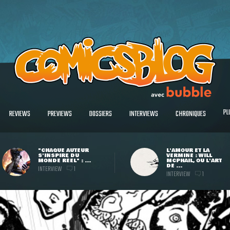
PL
REVIEWS
PREVIEWS
DOSSIERS
INTERVIEWS
CHRONIQUES
"CHAQUE AUTEUR
L'AMOUR ET LA
S'INSPIRE DU
VERMINE : WILL
MONDE RÉEL" : ...
MCPHAIL, OU L'ART
DE ...
INTERVIEW
1
INTERVIEW
1