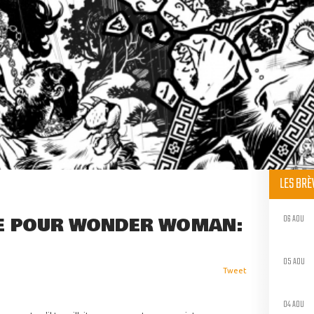
LES BR
06 AOU
E POUR WONDER WOMAN:
05 AOU
Tweet
04 AOU