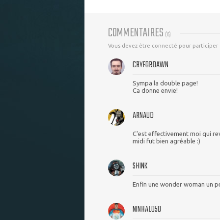
COMMENTAIRES
(
15
)
Vous devez être connecté pour participer
CRYFORDAWN
Sympa la double page!
Ca donne envie!
ARNAUD
C'est effectivement moi qui re
midi fut bien agréable :)
SHINK
Enfin une wonder woman un peu 
NINHALO50