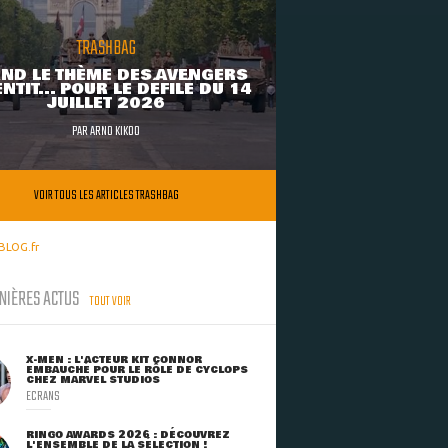
TRASHBAG
ND LE THÈME DES AVENGERS
NTIT... POUR LE DÉFILÉ DU 14
JUILLET 2026
PAR
ARNO KIKOO
VOIR TOUS LES ARTICLES TRASHBAG
BLOG.fr
NIÈRES ACTUS
TOUT VOIR
X-MEN : L'ACTEUR KIT CONNOR
EMBAUCHÉ POUR LE RÔLE DE CYCLOPS
CHEZ MARVEL STUDIOS
ECRANS
RINGO AWARDS 2026 : DÉCOUVREZ
L'ENSEMBLE DE LA SÉLECTION !