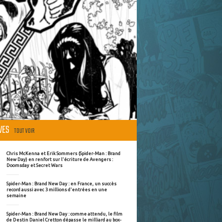
ÈVES
TOUT VOIR
Chris McKenna et Erik Sommers (Spider-Man : Brand
New Day) en renfort sur l'écriture de Avengers :
Doomsday et Secret Wars
Spider-Man : Brand New Day : en France, un succès
record aussi avec 3 millions d'entrées en une
semaine
Spider-Man : Brand New Day : comme attendu, le film
de Destin Daniel Cretton dépasse le milliard au box-