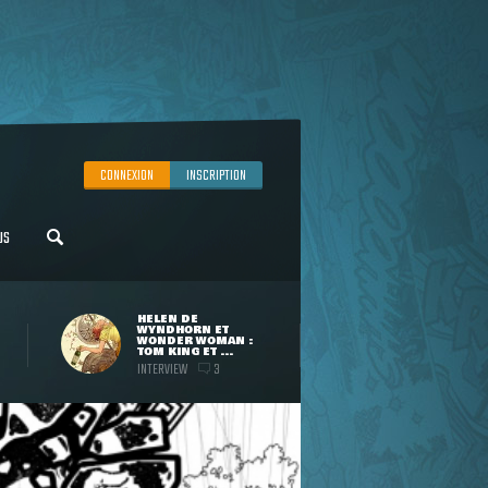
CONNEXION
INSCRIPTION
US
HELEN DE
WYNDHORN ET
WONDER WOMAN :
TOM KING ET ...
INTERVIEW
3