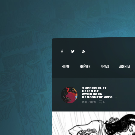
HOME
BRÈVES
NEWS
AGENDA
SUPERGIRL ET
HELEN DE
WYNDHORN :
RENCONTRE AVEC ...
INTERVIEW
4