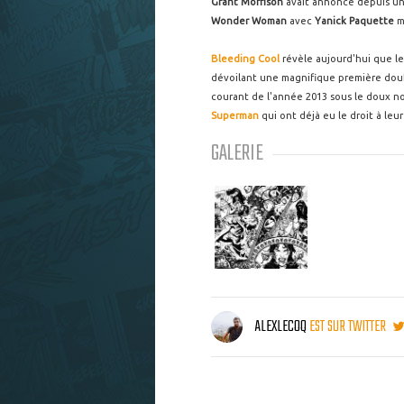
Grant Morrison
avait annoncé depuis un 
Wonder Woman
avec
Yanick Paquette
ma
Bleeding Cool
révèle aujourd'hui que le
dévoilant une magnifique première do
courant de l'année 2013 sous le doux 
Superman
qui ont déjà eu le droit à le
GALERIE
ALEXLECOQ
EST SUR TWITTER