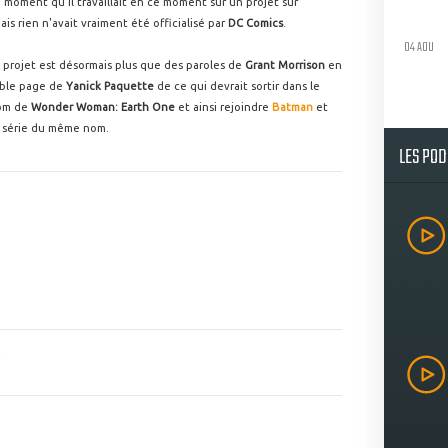
moment qu'il travaillait en ce moment sur un projet sur
is rien n'avait vraiment été officialisé par
DC Comics
.
04 AOU
 projet est désormais plus que des paroles de
Grant Morrison
en
uble page de
Yanick Paquette
de ce qui devrait sortir dans le
nom de
Wonder Woman: Earth One
et ainsi rejoindre
Batman
et
ur série du même nom.
LES PO