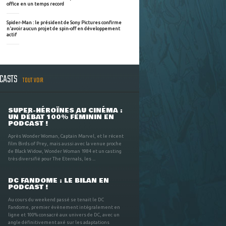
office en un temps record
Spider-Man : le président de Sony Pictures confirme
n'avoir aucun projet de spin-off en développement
actif
DCASTS
TOUT VOIR
SUPER-HÉROÏNES AU CINÉMA :
UN DÉBAT 100% FÉMININ EN
PODCAST !
Après Wonder Woman, Captain Marvel, et le récent
film Birds of Prey, mais aussi avec la venue proche
de Black Widow, Wonder Woman 1984 et un casting
très diversifié pour The Eternals, les ...
DC FANDOME : LE BILAN EN
PODCAST !
Au cours du weekend passé se tenait le DC
Fandome, premier évènement intégralement en
ligne et 100% consacré aux univers de DC, avec un
angle définitivement axé sur les adaptations