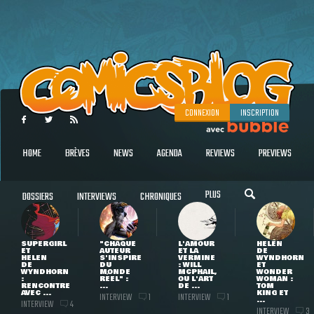
CONNEXION
INSCRIPTION
HOME
BRÈVES
NEWS
AGENDA
REVIEWS
PREVIEWS
PLUS
DOSSIERS
INTERVIEWS
CHRONIQUES
SUPERGIRL
"CHAQUE
L'AMOUR
HELEN
ET
AUTEUR
ET LA
DE
HELEN
S'INSPIRE
VERMINE
WYNDHORN
DE
DU
: WILL
ET
WYNDHORN
MONDE
MCPHAIL,
WONDER
:
RÉEL" :
OU L'ART
WOMAN :
RENCONTRE
...
DE ...
TOM
AVEC ...
KING ET
INTERVIEW
INTERVIEW
1
1
...
INTERVIEW
4
INTERVIEW
3