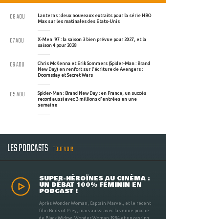
08 AOU
Lanterns : deux nouveaux extraits pour la série HBO
Max sur les matinales des Etats-Unis
07 AOU
X-Men '97 : la saison 3 bien prévue pour 2027, et la
saison 4 pour 2028
06 AOU
Chris McKenna et Erik Sommers (Spider-Man : Brand
New Day) en renfort sur l'écriture de Avengers :
Doomsday et Secret Wars
05 AOU
Spider-Man : Brand New Day : en France, un succès
record aussi avec 3 millions d'entrées en une
semaine
LES PODCASTS
TOUT VOIR
SUPER-HÉROÏNES AU CINÉMA :
UN DÉBAT 100% FÉMININ EN
PODCAST !
Après Wonder Woman, Captain Marvel, et le récent
film Birds of Prey, mais aussi avec la venue proche
de Black Widow, Wonder Woman 1984 et un casting