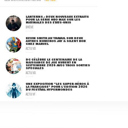
LANTERNS : DEUX NOUVEAUX EXTRAITS
POUR LA SÉRIE HBO MAX SUR LES
MATINALES DES ETATS-UNIS
BRÈVE
KEVIN SMITH AU TRAVAIL SUR DEUX
AUTRES NUMÉROS JAY & SILENT BOB
CHEZ MARVEL
ACTU VO
DC CÉLÈBRE LE CENTENAIRE DE LA
NAISSANCE DE JOE KUBERT EN
SEPTEMBRE 2026 AVEC TROIS SORTIES
SPÉCIALES
ACTU VO
UNE EXPOSITION "LES SUPER-HÉROS À
LA FRANÇAISE" POUR L'ÉDITION 2026
DU FESTIVAL HYPERMONDES
ACTU VF