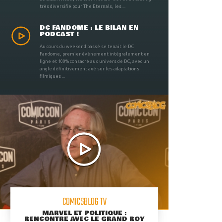
très diversifié pour The Eternals, les ...
DC FANDOME : LE BILAN EN
PODCAST !
Au cours du weekend passé se tenait le DC
Fandome, premier évènement intégralement en
ligne et 100% consacré aux univers de DC, avec un
angle définitivement axé sur les adaptations
filmiques ...
COMICSBLOG TV
MARVEL ET POLITIQUE :
RENCONTRE AVEC LE GRAND ROY