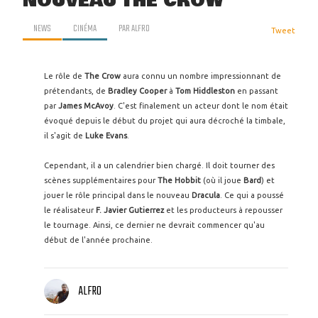
NOUVEAU THE CROW
NEWS
CINÉMA
PAR
ALFRO
Tweet
Le rôle de
The Crow
aura connu un nombre impressionnant de
prétendants, de
Bradley Cooper
à
Tom Hiddleston
en passant
par
James McAvoy
. C'est finalement un acteur dont le nom était
évoqué depuis le début du projet qui aura décroché la timbale,
il s'agit de
Luke Evans
.
Cependant, il a un calendrier bien chargé. Il doit tourner des
scènes supplémentaires pour
The Hobbit
(où il joue
Bard
) et
jouer le rôle principal dans le nouveau
Dracula
. Ce qui a poussé
le réalisateur
F. Javier Gutierrez
et les producteurs à repousser
le tournage. Ainsi, ce dernier ne devrait commencer qu'au
début de l'année prochaine.
ALFRO