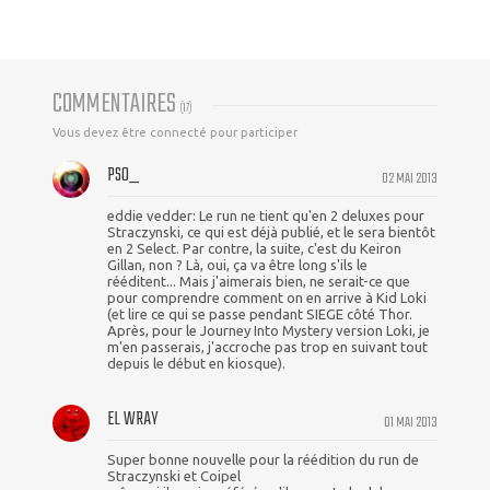
COMMENTAIRES
(
17
)
Vous devez être connecté pour participer
PSO_
02 MAI 2013
eddie vedder: Le run ne tient qu'en 2 deluxes pour
Straczynski, ce qui est déjà publié, et le sera bientôt
en 2 Select. Par contre, la suite, c'est du Keiron
Gillan, non ? Là, oui, ça va être long s'ils le
rééditent... Mais j'aimerais bien, ne serait-ce que
pour comprendre comment on en arrive à Kid Loki
(et lire ce qui se passe pendant SIEGE côté Thor.
Après, pour le Journey Into Mystery version Loki, je
m'en passerais, j'accroche pas trop en suivant tout
depuis le début en kiosque).
EL WRAY
01 MAI 2013
Super bonne nouvelle pour la réédition du run de
Straczynski et Coipel