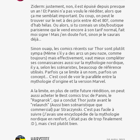
Ziderm: justement, non, il est épuisé depuis presque
un an ! Et Panini n'a pas voulu le rééditer, alors que
ça me semblait important. Du coup, on peut le
trouver sur le net à des prix entre 40 et 80?, comme
d'hab hélas. Ou alors, si tu connais un site/boutique
parisienne qui le vend encore à son tarif normal, fait
moi signe ! Mais j'en doute fort, sinon je le saurais
déjà...
Sinon ouaip, les comics récents sur Thor sont plutôt
sympa (Même s'il y a des arcs un peu naze, comme
toujours) mais effectivement, vaut mieux compléter
ses connaissances aussi sur la mythologie nordique,
il y a, selon les scénaristes, beaucoup de référence
utilisés. Parfois ça se limite à un nom, parfois un
concept... C'est cool de voir le parallèle entre la
mythologie d'origine et la version Marvel.
A la limite, en plus de cette future réédition, on peut
aussi acheter le Best comics truc de Panini, le
"Ragnarok", qui a conclut Thor juste avant le
"relaunch" (Aussi bien scénaristique que
commercial) par Straczynski. C'est pas facile à
suivre (J'avais une encyclopédie de la mythologie
nordique en renfort, c'était pas de trop finalement
:D ), mais c'est plutôt bien.
HAIRYSTOTE