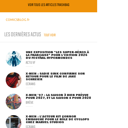
VOIR TOUS LES ARTICLES TRASHBAG
COMICSBLOG.fr
LES DERNIÈRES ACTUS
TOUT VOIR
UNE EXPOSITION "LES SUPER-HÉROS À
LA FRANÇAISE" POUR L'ÉDITION 2026
DU FESTIVAL HYPERMONDES
ACTU VF
X-MEN : SADIE SINK CONFIRME SON
RETOUR POUR LE FILM DE JAKE
SCHREIER
ECRANS
X-MEN '97 : LA SAISON 3 BIEN PRÉVUE
POUR 2027, ET LA SAISON 4 POUR 2028
BRÈVE
X-MEN : L'ACTEUR KIT CONNOR
EMBAUCHÉ POUR LE RÔLE DE CYCLOPS
CHEZ MARVEL STUDIOS
ECRANS