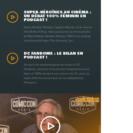
SUPER-HÉROÏNES AU CINÉMA :
UN DÉBAT 100% FÉMININ EN
PODCAST !
Après Wonder Woman, Captain Marvel, et le récent
film Birds of Prey, mais aussi avec la venue proche
de Black Widow, Wonder Woman 1984 et un casting
très diversifié pour The Eternals, les ...
DC FANDOME : LE BILAN EN
PODCAST !
Au cours du weekend passé se tenait le DC
Fandome, premier évènement intégralement en
ligne et 100% consacré aux univers de DC, avec un
angle définitivement axé sur les adaptations
filmiques ...