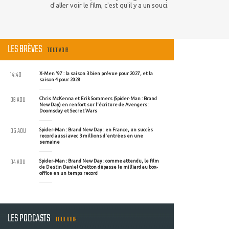
d'aller voir le film, c'est qu'il y a un souci.
LES BRÈVES
TOUT VOIR
14:40
X-Men '97 : la saison 3 bien prévue pour 2027, et la
saison 4 pour 2028
06 AOU
Chris McKenna et Erik Sommers (Spider-Man : Brand
New Day) en renfort sur l'écriture de Avengers :
Doomsday et Secret Wars
05 AOU
Spider-Man : Brand New Day : en France, un succès
record aussi avec 3 millions d'entrées en une
semaine
04 AOU
Spider-Man : Brand New Day : comme attendu, le film
de Destin Daniel Cretton dépasse le milliard au box-
office en un temps record
LES PODCASTS
TOUT VOIR