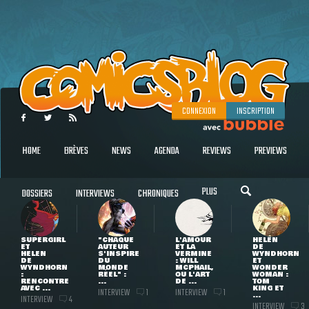
CONNEXION
INSCRIPTION
HOME
BRÈVES
NEWS
AGENDA
REVIEWS
PREVIEWS
PLUS
DOSSIERS
INTERVIEWS
CHRONIQUES
SUPERGIRL
"CHAQUE
L'AMOUR
HELEN
ET
AUTEUR
ET LA
DE
HELEN
S'INSPIRE
VERMINE
WYNDHORN
DE
DU
: WILL
ET
WYNDHORN
MONDE
MCPHAIL,
WONDER
:
RÉEL" :
OU L'ART
WOMAN :
RENCONTRE
...
DE ...
TOM
AVEC ...
KING ET
INTERVIEW
INTERVIEW
1
1
...
INTERVIEW
4
INTERVIEW
3