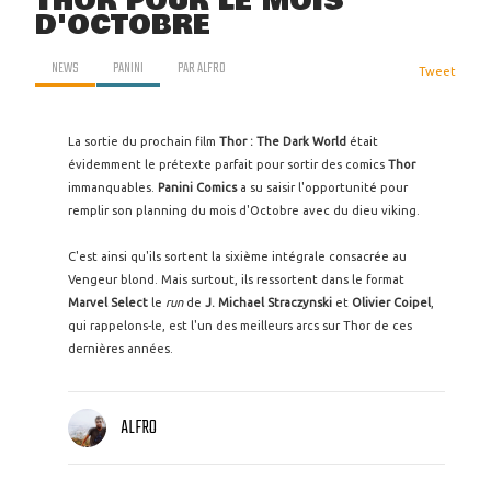
THOR POUR LE MOIS
D'OCTOBRE
NEWS
PANINI
PAR
ALFRO
Tweet
La sortie du prochain film
Thor : The Dark World
était
évidemment le prétexte parfait pour sortir des comics
Thor
immanquables.
Panini Comics
a su saisir l'opportunité pour
remplir son planning du mois d'Octobre avec du dieu viking.
C'est ainsi qu'ils sortent la sixième intégrale consacrée au
Vengeur blond. Mais surtout, ils ressortent dans le format
Marvel Select
le
run
de
J. Michael Straczynski
et
Olivier Coipel
,
qui rappelons-le, est l'un des meilleurs arcs sur Thor de ces
dernières années.
ALFRO