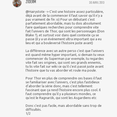
ZIDERM
30 AVRIL 2013
@Hairystote -> C'est une histoire assez particulière,
déjà avant de la commencer il faut savoir qu'il n'y a
pas vraiment de fin :o) Pour un débutant c'est
parfaitement abordable, mais tu dois absolument
faire quelques recherches pour comprendre vite
fait l'univers de Thor, qui sont les personnages (Don
Blake ?), et surtout voir dans quel contexte ça se
passe (il y a un événement ultra important qui a eu
lieu et qui a bouleversé l'histoire juste avant)
La différence avec un autre perso c'est que l'univers
est quand même hyper important, si demain tu veux
commencer du Superman par exemple, tu regardes
vite fait ses origines, qui sont ses grands ennemis,
tu lis vite fait sur wiki ce qu'il c'est passé juste avant
l'histoire que tu vas aborder et roule ma poule.
Pour Thor en plus de comprendre ces bases il faut
se familiariser avec l'univers, c'est plus fastidieux
d'aborder la série donc, mais c'est tellement
fascinant que ça rend l'histoire encore plus cool. Il
faut comprendre qu'il y a plusieurs mondes, ce
qu'est le Ragnarök, qui sont les Asgardiens etc
Donc c'est pas facile, mais abordable sans trop de
difficultés.
1/2