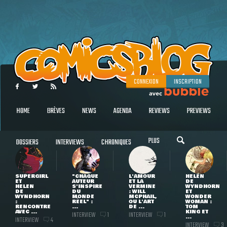
CONNEXION
INSCRIPTION
HOME
BRÈVES
NEWS
AGENDA
REVIEWS
PREVIEWS
PLUS
DOSSIERS
INTERVIEWS
CHRONIQUES
SUPERGIRL
"CHAQUE
L'AMOUR
HELEN
ET
AUTEUR
ET LA
DE
HELEN
S'INSPIRE
VERMINE
WYNDHORN
DE
DU
: WILL
ET
WYNDHORN
MONDE
MCPHAIL,
WONDER
:
RÉEL" :
OU L'ART
WOMAN :
RENCONTRE
...
DE ...
TOM
AVEC ...
KING ET
INTERVIEW
INTERVIEW
1
1
...
INTERVIEW
4
INTERVIEW
3