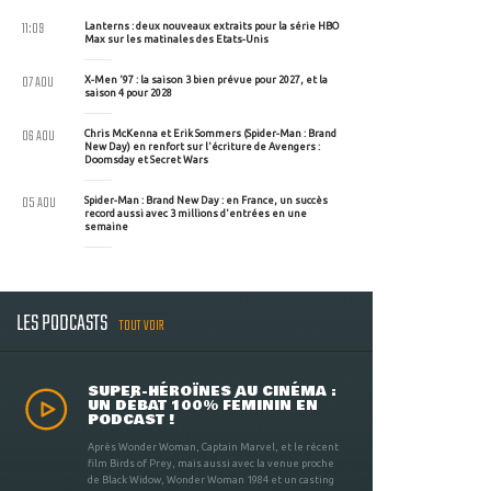
11:09
Lanterns : deux nouveaux extraits pour la série HBO
Max sur les matinales des Etats-Unis
07 AOU
X-Men '97 : la saison 3 bien prévue pour 2027, et la
saison 4 pour 2028
06 AOU
Chris McKenna et Erik Sommers (Spider-Man : Brand
New Day) en renfort sur l'écriture de Avengers :
Doomsday et Secret Wars
05 AOU
Spider-Man : Brand New Day : en France, un succès
record aussi avec 3 millions d'entrées en une
semaine
LES PODCASTS
TOUT VOIR
SUPER-HÉROÏNES AU CINÉMA :
UN DÉBAT 100% FÉMININ EN
PODCAST !
Après Wonder Woman, Captain Marvel, et le récent
film Birds of Prey, mais aussi avec la venue proche
de Black Widow, Wonder Woman 1984 et un casting