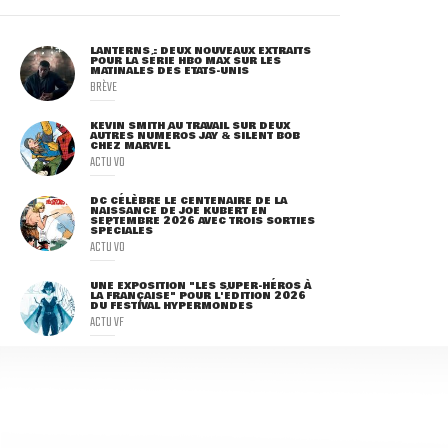
LANTERNS : DEUX NOUVEAUX EXTRAITS
POUR LA SÉRIE HBO MAX SUR LES
MATINALES DES ETATS-UNIS
BRÈVE
KEVIN SMITH AU TRAVAIL SUR DEUX
AUTRES NUMÉROS JAY & SILENT BOB
CHEZ MARVEL
ACTU VO
DC CÉLÈBRE LE CENTENAIRE DE LA
NAISSANCE DE JOE KUBERT EN
SEPTEMBRE 2026 AVEC TROIS SORTIES
SPÉCIALES
ACTU VO
UNE EXPOSITION "LES SUPER-HÉROS À
LA FRANÇAISE" POUR L'ÉDITION 2026
DU FESTIVAL HYPERMONDES
ACTU VF