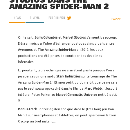
STUDIOS DANS THE
AMAZING SPIDER-MAN 2
NEWS
CINÉMA
PAR
SULLIVAN
Tweet
On le sait,
Sony
/
Columbia
et
Marvel
Studios
s'aiment beaucoup.
Déjà animés par l'idée d'échanger quelques clins d'oeils entre
Avengers
et
The
Amazing
Spider-Man
en 2012, les deux
productions ont été prises de court par des deadlines
infernales.
Et pourtant, leurs échanges ne s'arrêtent pas là puisque l'on a
pu apercevoir une moto
Stark Industries
sur le tournage de The
Amazing Spider-Man 2 ! Et mon petit doigt me dit que ce ne sera
pas le seul
easter egg
caché dans le film de
Marc Webb
... Jusqu'à
intégrer Peter Parker au
Marvel
Cinematic
Universe
petit à petit
?!
Bonus-Track
: notez également que dans le (très bon) jeu Iron
Man 3 sur smartphones et tablettes, on peut apercevoir la tour
Oscorp un bref instant...