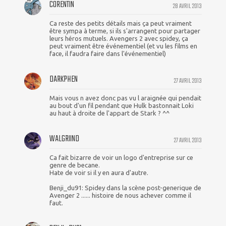
CORENTIN
28 AVRIL 2013
Ca reste des petits détails mais ça peut vraiment
être sympa à terme, si ils s'arrangent pour partager
leurs héros mutuels. Avengers 2 avec spidey, ça
peut vraiment être événementiel (et vu les films en
face, il faudra faire dans l'événementiel)
DARKPHEN
27 AVRIL 2013
Mais vous n avez donc pas vu l araignée qui pendait
au bout d'un fil pendant que Hulk bastonnait Loki
au haut à droite de l'appart de Stark ? ^^
WALGRIIND
27 AVRIL 2013
Ca fait bizarre de voir un logo d'entreprise sur ce
genre de becane.
Hate de voir si il y en aura d'autre.
Benji_du91: Spidey dans la scène post-generique de
Avenger 2 ...... histoire de nous achever comme il
faut.