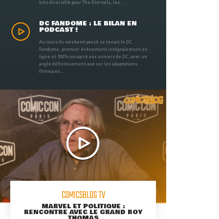
très diversifié pour The Eternals, les ...
DC FANDOME : LE BILAN EN
PODCAST !
Au cours du weekend passé se tenait le DC
Fandome, premier évènement intégralement en
ligne et 100% consacré aux univers de DC, avec un
angle définitivement axé sur les adaptations
filmiques ...
COMICSBLOG TV
MARVEL ET POLITIQUE :
RENCONTRE AVEC LE GRAND ROY
THOMAS