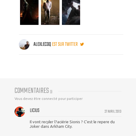
ALEXLECOQ
EST SUR TWITTER
COMMENTAIRES
(
3
)
Vous devez être connecté pour participer
LICIUS
27 AVRIL 2013
Il vont recyler l?aciérie Sionis ? C'est le repere du
Joker dans Arkham City.