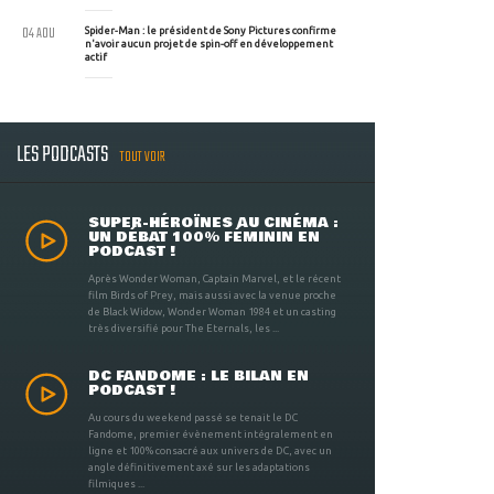
04 AOU
Spider-Man : le président de Sony Pictures confirme
n'avoir aucun projet de spin-off en développement
actif
LES PODCASTS
TOUT VOIR
SUPER-HÉROÏNES AU CINÉMA :
UN DÉBAT 100% FÉMININ EN
PODCAST !
Après Wonder Woman, Captain Marvel, et le récent
film Birds of Prey, mais aussi avec la venue proche
de Black Widow, Wonder Woman 1984 et un casting
très diversifié pour The Eternals, les ...
DC FANDOME : LE BILAN EN
PODCAST !
Au cours du weekend passé se tenait le DC
Fandome, premier évènement intégralement en
ligne et 100% consacré aux univers de DC, avec un
angle définitivement axé sur les adaptations
filmiques ...