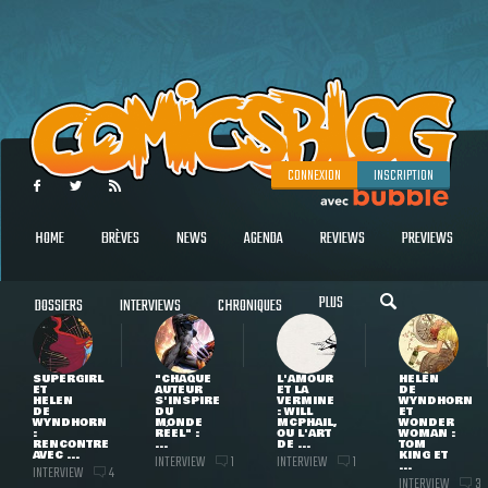
CONNEXION
INSCRIPTION
HOME
BRÈVES
NEWS
AGENDA
REVIEWS
PREVIEWS
PLUS
DOSSIERS
INTERVIEWS
CHRONIQUES
SUPERGIRL
"CHAQUE
L'AMOUR
HELEN
ET
AUTEUR
ET LA
DE
HELEN
S'INSPIRE
VERMINE
WYNDHORN
DE
DU
: WILL
ET
WYNDHORN
MONDE
MCPHAIL,
WONDER
:
RÉEL" :
OU L'ART
WOMAN :
RENCONTRE
...
DE ...
TOM
AVEC ...
KING ET
INTERVIEW
INTERVIEW
1
1
...
INTERVIEW
4
INTERVIEW
3