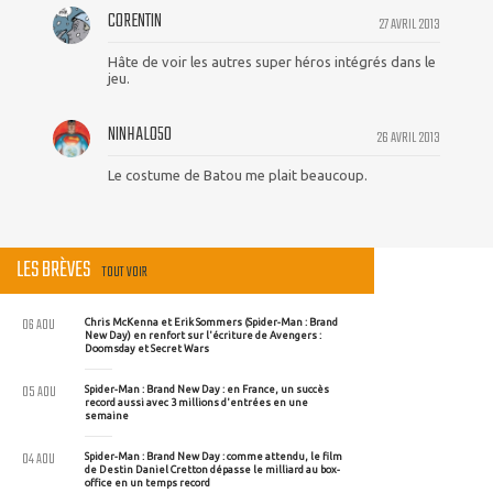
CORENTIN
27 AVRIL 2013
Hâte de voir les autres super héros intégrés dans le
jeu.
NINHALO50
26 AVRIL 2013
Le costume de Batou me plait beaucoup.
LES BRÈVES
TOUT VOIR
06 AOU
Chris McKenna et Erik Sommers (Spider-Man : Brand
New Day) en renfort sur l'écriture de Avengers :
Doomsday et Secret Wars
05 AOU
Spider-Man : Brand New Day : en France, un succès
record aussi avec 3 millions d'entrées en une
semaine
04 AOU
Spider-Man : Brand New Day : comme attendu, le film
de Destin Daniel Cretton dépasse le milliard au box-
office en un temps record