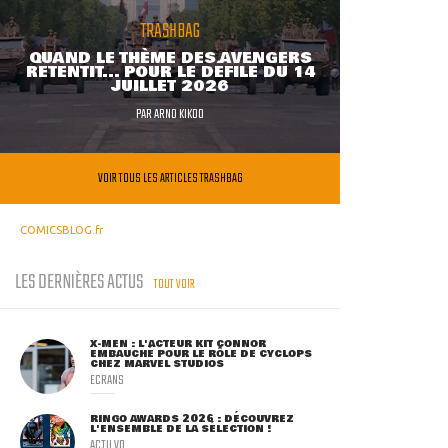
TRASHBAG
QUAND LE THÈME DES AVENGERS
RETENTIT... POUR LE DÉFILÉ DU 14
JUILLET 2026
PAR
ARNO KIKOO
VOIR TOUS LES ARTICLES TRASHBAG
COMICSBLOG.fr
LES DERNIÈRES ACTUS
TOUT VOIR
X-MEN : L'ACTEUR KIT CONNOR
EMBAUCHÉ POUR LE RÔLE DE CYCLOPS
CHEZ MARVEL STUDIOS
ECRANS
RINGO AWARDS 2026 : DÉCOUVREZ
L'ENSEMBLE DE LA SÉLECTION !
ACTU VO