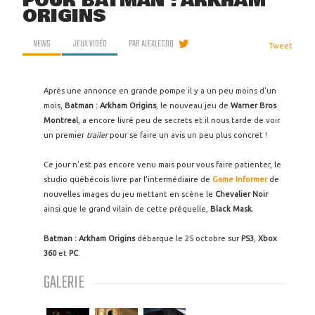
POUR BATMAN : ARKHAM
ORIGINS
NEWS
JEUX VIDÉO
PAR
ALEXLECOQ
Tweet
Après une annonce en grande pompe il y a un peu moins d'un
mois,
Batman : Arkham Origins
, le nouveau jeu de
Warner Bros
Montreal
, a encore livré peu de secrets et il nous tarde de voir
un premier
trailer
pour se faire un avis un peu plus concret !
Ce jour n'est pas encore venu mais pour vous faire patienter, le
studio québécois livre par l'intermédiaire de
Game Informer
de
nouvelles images du jeu mettant en scène le
Chevalier Noir
ainsi que le grand vilain de cette préquelle,
Black Mask
.
Batman : Arkham Origins
débarque le 25 octobre sur
PS3
,
Xbox
360
et
PC
.
GALERIE