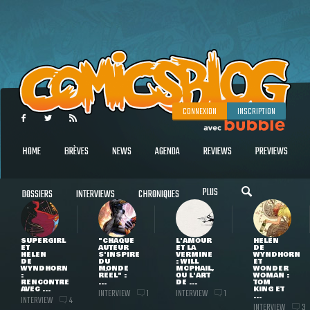
CONNEXION
INSCRIPTION
HOME
BRÈVES
NEWS
AGENDA
REVIEWS
PREVIEWS
PLUS
DOSSIERS
INTERVIEWS
CHRONIQUES
SUPERGIRL
"CHAQUE
L'AMOUR
HELEN
ET
AUTEUR
ET LA
DE
HELEN
S'INSPIRE
VERMINE
WYNDHORN
DE
DU
: WILL
ET
WYNDHORN
MONDE
MCPHAIL,
WONDER
:
RÉEL" :
OU L'ART
WOMAN :
RENCONTRE
...
DE ...
TOM
AVEC ...
KING ET
INTERVIEW
INTERVIEW
1
1
...
INTERVIEW
4
INTERVIEW
3