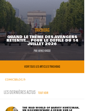
TRASHBAG
QUAND LE THÈME DES AVENGERS
RETENTIT... POUR LE DÉFILÉ DU 14
JUILLET 2026
PAR
ARNO KIKOO
VOIR TOUS LES ARTICLES TRASHBAG
COMICSBLOG.fr
LES DERNIÈRES ACTUS
TOUT VOIR
THE MAD WORLD OF HARVEY KURTZMAN,
UN DOCUMENTAIRE À VENIR SUR LE