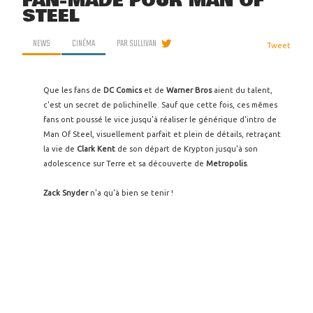
FAN-MADE POUR MAN OF
STEEL
NEWS
CINÉMA
PAR
SULLIVAN
Tweet
Que les fans de
DC
Comics
et de
Warner
Bros
aient du talent,
c'est un secret de polichinelle. Sauf que cette fois, ces mêmes
fans ont poussé le vice jusqu'à réaliser le générique d'intro de
Man Of Steel, visuellement parfait et plein de détails, retraçant
la vie de
Clark
Kent
de son départ de Krypton jusqu'à son
adolescence sur Terre et sa découverte de
Metropolis
.
Zack
Snyder
n'a qu'à bien se tenir !