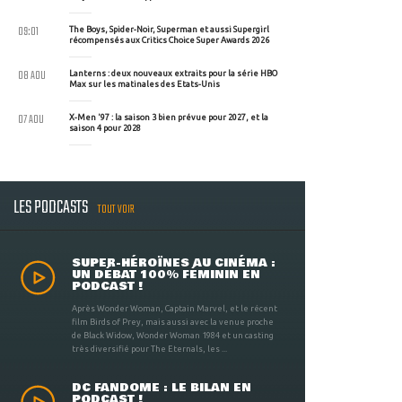
09:01
The Boys, Spider-Noir, Superman et aussi Supergirl
récompensés aux Critics Choice Super Awards 2026
08 AOU
Lanterns : deux nouveaux extraits pour la série HBO
Max sur les matinales des Etats-Unis
07 AOU
X-Men '97 : la saison 3 bien prévue pour 2027, et la
saison 4 pour 2028
LES PODCASTS
TOUT VOIR
SUPER-HÉROÏNES AU CINÉMA :
UN DÉBAT 100% FÉMININ EN
PODCAST !
Après Wonder Woman, Captain Marvel, et le récent
film Birds of Prey, mais aussi avec la venue proche
de Black Widow, Wonder Woman 1984 et un casting
très diversifié pour The Eternals, les ...
DC FANDOME : LE BILAN EN
PODCAST !