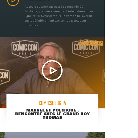
Au cours du weekend passé se tenait le DC
Fandome, premier évènement intégralement en
ligne et 100% consacré aux univers de DC, avec un
angle définitivement axé sur les adaptations
filmiques ...
COMICSBLOG TV
MARVEL ET POLITIQUE :
RENCONTRE AVEC LE GRAND ROY
THOMAS