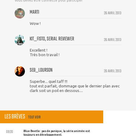
Vous devez être connecté pour participer
MARTI
26 AVRIL 2013
Wow !
KIT_FISTO, SERIAL REVIEWER
26 AVRIL 2013
Excellent !
Très bon travail !
SEB_LOURSON
26 AVRIL 2013
Superbe... quel taff !!!
tout est parfait, dommage que le dernier plan avec
clark soit un poil en dessous....
LES BRÈVES
TOUT VOIR
09:20
Blue Beetle : pas de panique, la série animée est
toujours en développement.