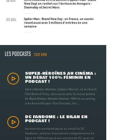
06 AOU
New Day) en renfort sur l'écriture de Avengers :
Doomsday et Secret Wars
05 AOU
Spider-Man : Brand New Day : en France, un succès
record aussi avec 3 millions d'entrées en une
semaine
LES PODCASTS
TOUT VOIR
SUPER-HÉROÏNES AU CINÉMA :
UN DÉBAT 100% FÉMININ EN
PODCAST !
Après Wonder Woman, Captain Marvel, et le récent
film Birds of Prey, mais aussi avec la venue proche
de Black Widow, Wonder Woman 1984 et un casting
très diversifié pour The Eternals, les ...
DC FANDOME : LE BILAN EN
PODCAST !
Au cours du weekend passé se tenait le DC
Fandome, premier évènement intégralement en
ligne et 100% consacré aux univers de DC, avec un