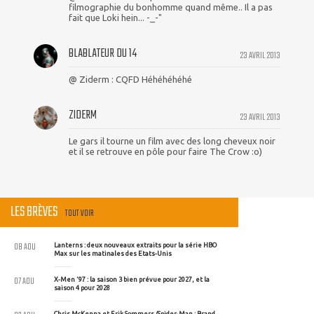
filmographie du bonhomme quand même.. Il a pas
fait que Loki hein... -_-"
BLABLATEUR DU 14
23 AVRIL 2013
@ Ziderm : CQFD Héhéhéhéhé
ZIDERM
23 AVRIL 2013
Le gars il tourne un film avec des long cheveux noir
et il se retrouve en pôle pour faire The Crow :o)
LES BRÈVES
TOUT VOIR
08 AOU
Lanterns : deux nouveaux extraits pour la série HBO
Max sur les matinales des Etats-Unis
07 AOU
X-Men '97 : la saison 3 bien prévue pour 2027, et la
saison 4 pour 2028
Chris McKenna et Erik Sommers (Spider-Man : Brand