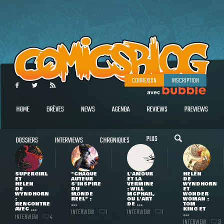
CONNEXION
INSCRIPTION
HOME
BRÈVES
NEWS
AGENDA
REVIEWS
PREVIEWS
PLUS
DOSSIERS
INTERVIEWS
CHRONIQUES
SUPERGIRL
"CHAQUE
L'AMOUR
HELEN
ET
AUTEUR
ET LA
DE
HELEN
S'INSPIRE
VERMINE
WYNDHORN
DE
DU
: WILL
ET
WYNDHORN
MONDE
MCPHAIL,
WONDER
:
RÉEL" :
OU L'ART
WOMAN :
RENCONTRE
...
DE ...
TOM
AVEC ...
KING ET
INTERVIEW
INTERVIEW
1
1
...
INTERVIEW
4
INTERVIEW
3