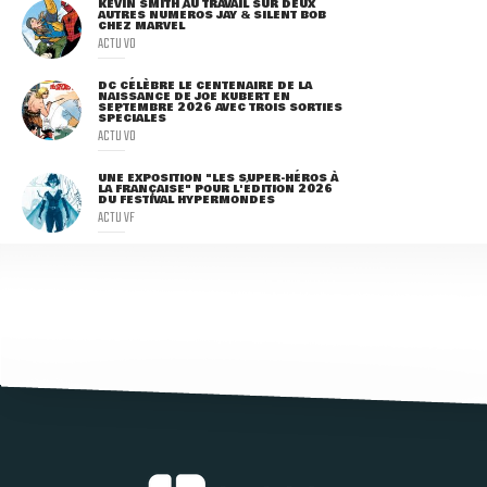
KEVIN SMITH AU TRAVAIL SUR DEUX
AUTRES NUMÉROS JAY & SILENT BOB
CHEZ MARVEL
ACTU VO
DC CÉLÈBRE LE CENTENAIRE DE LA
NAISSANCE DE JOE KUBERT EN
SEPTEMBRE 2026 AVEC TROIS SORTIES
SPÉCIALES
ACTU VO
UNE EXPOSITION "LES SUPER-HÉROS À
LA FRANÇAISE" POUR L'ÉDITION 2026
DU FESTIVAL HYPERMONDES
ACTU VF