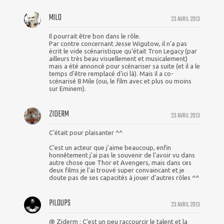
MILO
23 AVRIL 2013
Il pourrait être bon dans le rôle.
Par contre concernant Jesse Wigutow, il n'a pas
écrit le vide scénaristique qu'était Tron Legacy (par
ailleurs très beau visuellement et musicalement)
mais a été annoncé pour scénariser sa suite (et il a le
temps d'être remplacé d'ici là). Mais il a co-
scénarisé 8 Mile (oui, le film avec et plus ou moins
sur Eminem).
ZIDERM
23 AVRIL 2013
C'était pour plaisanter ^^
C'est un acteur que j'aime beaucoup, enfin
honnêtement j'ai pas le souvenir de l'avoir vu dans
autre chose que Thor et Avengers, mais dans ces
deux films je l'ai trouvé super convaincant et je
doute pas de ses capacités à jouer d'autres rôles ^^
PILOUPS
23 AVRIL 2013
@ Ziderm : C'est un peu raccourcir le talent et la