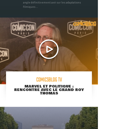
angle définitivement axé sur les adaptations
filmiques ...
COMICSBLOG TV
MARVEL ET POLITIQUE :
RENCONTRE AVEC LE GRAND ROY
THOMAS