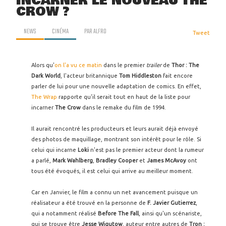
INCARNER LE NOUVEAU THE
CROW ?
NEWS
CINÉMA
PAR
ALFRO
Tweet
Alors qu'
on l'a vu ce matin
dans le premier
trailer
de
Thor : The
Dark World
, l'acteur britannique
Tom Hiddleston
fait encore
parler de lui pour une nouvelle adaptation de comics. En effet,
The Wrap
rapporte qu'il serait tout en haut de la liste pour
incarner
The Crow
dans le remake du film de 1994.
Il aurait rencontré les producteurs et leurs aurait déjà envoyé
des photos de maquillage, montrant son intérêt pour le rôle. Si
celui qui incarne
Loki
n'est pas le premier acteur dont la rumeur
a parlé,
Mark Wahlberg
,
Bradley Cooper
et
James McAvoy
ont
tous été évoqués, il est celui qui arrive au meilleur moment.
Car en Janvier, le film a connu un net avancement puisque un
réalisateur a été trouvé en la personne de
F. Javier Gutierrez
,
qui a notamment réalisé
Before The Fall
, ainsi qu'un scénariste,
qui se trouve être
Jesse Wigutow
, auteur entre autres de
Tron :