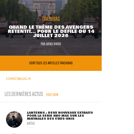
TRASHBAG
QUAND LE THÈME DES AVENGERS
RETENTIT... POUR LE DÉFILÉ DU 14
JUILLET 2026
PAR
ARNO KIKOO
VOIR TOUS LES ARTICLES TRASHBAG
COMICSBLOG.fr
LES DERNIÈRES ACTUS
TOUT VOIR
LANTERNS : DEUX NOUVEAUX EXTRAITS
POUR LA SÉRIE HBO MAX SUR LES
MATINALES DES ETATS-UNIS
BRÈVE