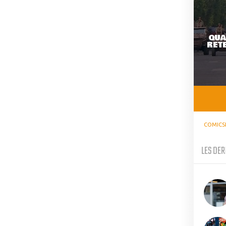
QUA
RETE
COMICS
LES DER