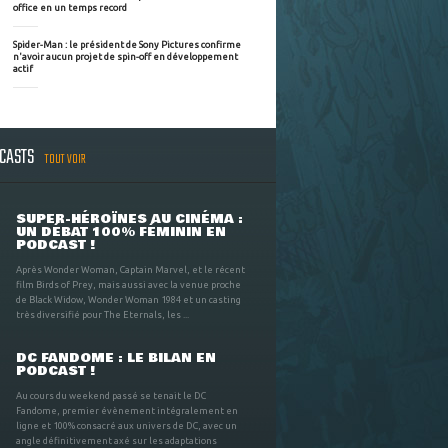
office en un temps record
Spider-Man : le président de Sony Pictures confirme
n'avoir aucun projet de spin-off en développement
actif
DCASTS
TOUT VOIR
SUPER-HÉROÏNES AU CINÉMA :
UN DÉBAT 100% FÉMININ EN
PODCAST !
Après Wonder Woman, Captain Marvel, et le récent
film Birds of Prey, mais aussi avec la venue proche
de Black Widow, Wonder Woman 1984 et un casting
très diversifié pour The Eternals, les ...
DC FANDOME : LE BILAN EN
PODCAST !
Au cours du weekend passé se tenait le DC
Fandome, premier évènement intégralement en
ligne et 100% consacré aux univers de DC, avec un
angle définitivement axé sur les adaptations