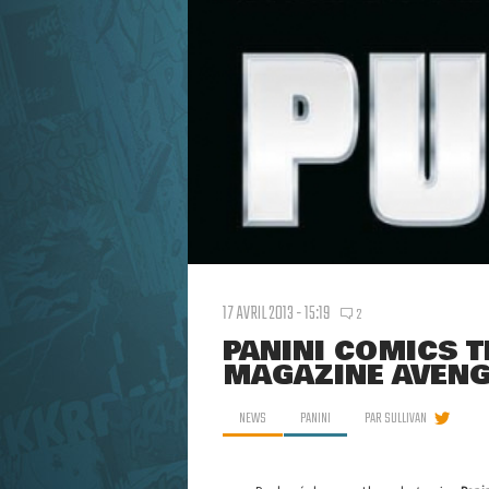
17 AVRIL 2013 - 15:19
2
PANINI COMICS 
MAGAZINE AVENG
NEWS
PANINI
PAR
SULLIVAN