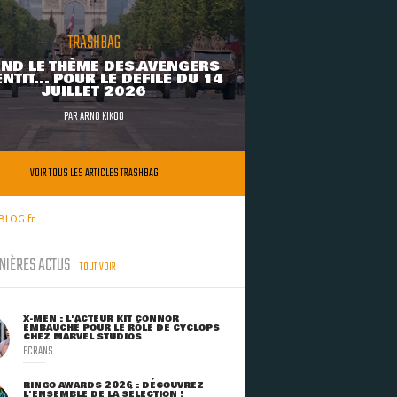
TRASHBAG
ND LE THÈME DES AVENGERS
NTIT... POUR LE DÉFILÉ DU 14
JUILLET 2026
PAR
ARNO KIKOO
VOIR TOUS LES ARTICLES TRASHBAG
BLOG.fr
NIÈRES ACTUS
TOUT VOIR
X-MEN : L'ACTEUR KIT CONNOR
EMBAUCHÉ POUR LE RÔLE DE CYCLOPS
CHEZ MARVEL STUDIOS
ECRANS
RINGO AWARDS 2026 : DÉCOUVREZ
L'ENSEMBLE DE LA SÉLECTION !