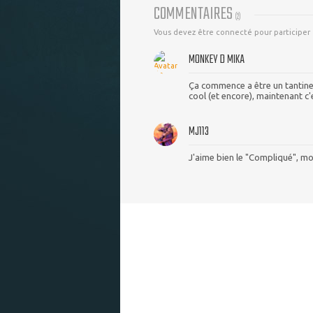
COMMENTAIRES
(
2
)
Vous devez être connecté pour participer
MONKEY D MIKA
Ça commence a être un tantine
cool (et encore), maintenant c'
MJ113
J'aime bien le "Compliqué", mo