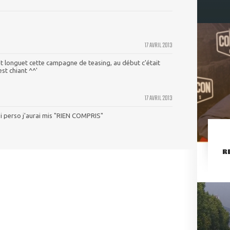
17 AVRIL 2013
t longuet cette campagne de teasing, au début c'était
est chiant ^^'
17 AVRIL 2013
i perso j'aurai mis "RIEN COMPRIS"
R