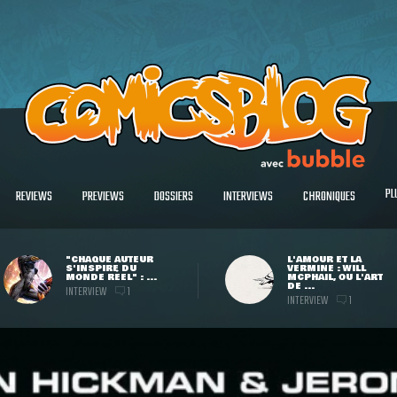
PL
REVIEWS
PREVIEWS
DOSSIERS
INTERVIEWS
CHRONIQUES
"CHAQUE AUTEUR
L'AMOUR ET LA
S'INSPIRE DU
VERMINE : WILL
MONDE RÉEL" : ...
MCPHAIL, OU L'ART
DE ...
INTERVIEW
1
INTERVIEW
1