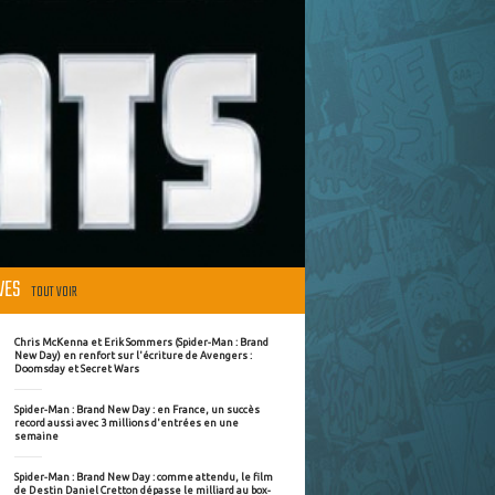
ÈVES
TOUT VOIR
Chris McKenna et Erik Sommers (Spider-Man : Brand
New Day) en renfort sur l'écriture de Avengers :
Doomsday et Secret Wars
Spider-Man : Brand New Day : en France, un succès
record aussi avec 3 millions d'entrées en une
semaine
Spider-Man : Brand New Day : comme attendu, le film
de Destin Daniel Cretton dépasse le milliard au box-