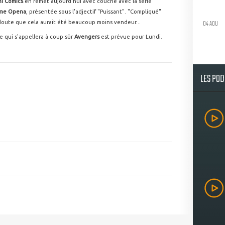
i Comics
en remet aujourd'hui avec couche avec la série
me Opena
, présentée sous l'adjectif "Puissant". "Compliqué"
04 AOU
l doute que cela aurait été beaucoup moins vendeur...
 qui s'appellera à coup sûr
Avengers
est prévue pour Lundi.
LES PO