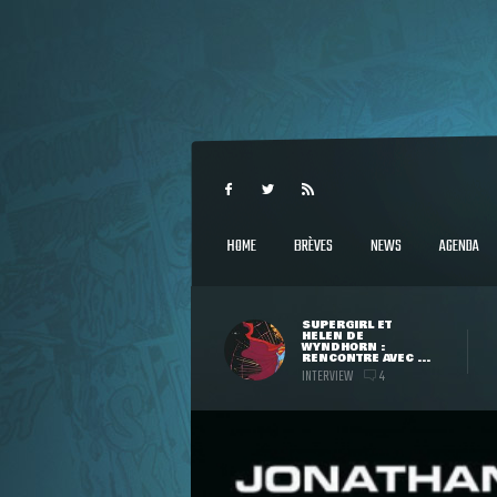
HOME
BRÈVES
NEWS
AGENDA
SUPERGIRL ET
HELEN DE
WYNDHORN :
RENCONTRE AVEC ...
INTERVIEW
4