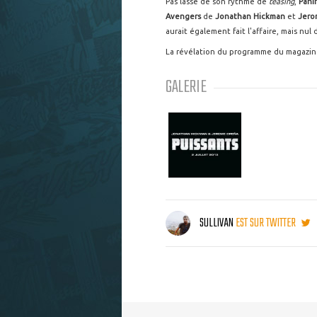
Pas lassé de son rythme de
teasing
,
Panin
Avengers
de
Jonathan Hickman
et
Jero
aurait également fait l'affaire, mais nu
La révélation du programme du magazine
GALERIE
SULLIVAN
EST SUR TWITTER