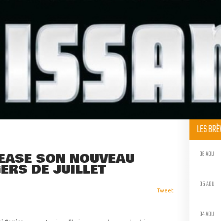
LES BR
06 AOU
TEASE SON NOUVEAU
ERS DE JUILLET
05 AOU
Tweet
04 AOU