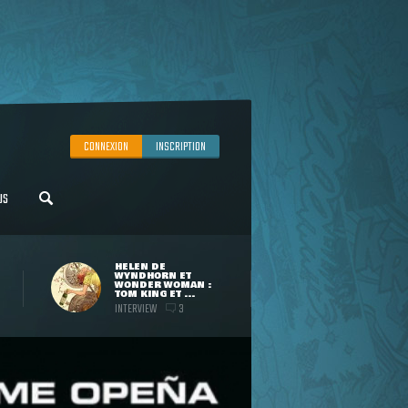
CONNEXION
INSCRIPTION
US
HELEN DE
WYNDHORN ET
WONDER WOMAN :
TOM KING ET ...
INTERVIEW
3