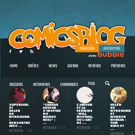
CONNEXION
INSCRIPTION
HOME
BRÈVES
NEWS
AGENDA
REVIEWS
PREVIEWS
PLUS
DOSSIERS
INTERVIEWS
CHRONIQUES
SUPERGIRL
"CHAQUE
L'AMOUR
HELEN
ET
AUTEUR
ET LA
DE
HELEN
S'INSPIRE
VERMINE
WYNDHORN
DE
DU
: WILL
ET
WYNDHORN
MONDE
MCPHAIL,
WONDER
:
RÉEL" :
OU L'ART
WOMAN :
RENCONTRE
...
DE ...
TOM
AVEC ...
KING ET
INTERVIEW
INTERVIEW
1
1
...
INTERVIEW
4
INTERVIEW
3