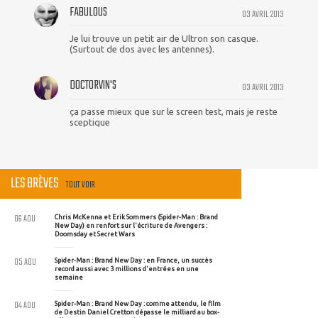
FABULOUS
03 AVRIL 2013
Je lui trouve un petit air de Ultron son casque.
(Surtout de dos avec les antennes).
DOCTORVIN'S
03 AVRIL 2013
ça passe mieux que sur le screen test, mais je reste
sceptique
LES BRÈVES
TOUT VOIR
06 AOU
Chris McKenna et Erik Sommers (Spider-Man : Brand
New Day) en renfort sur l'écriture de Avengers :
Doomsday et Secret Wars
05 AOU
Spider-Man : Brand New Day : en France, un succès
record aussi avec 3 millions d'entrées en une
semaine
04 AOU
Spider-Man : Brand New Day : comme attendu, le film
de Destin Daniel Cretton dépasse le milliard au box-