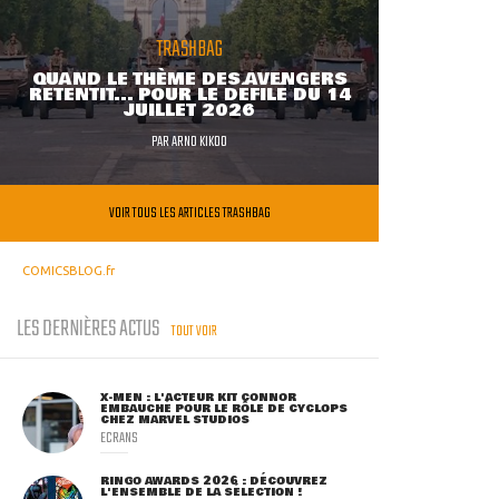
TRASHBAG
QUAND LE THÈME DES AVENGERS
RETENTIT... POUR LE DÉFILÉ DU 14
JUILLET 2026
PAR
ARNO KIKOO
VOIR TOUS LES ARTICLES TRASHBAG
COMICSBLOG.fr
LES DERNIÈRES ACTUS
TOUT VOIR
X-MEN : L'ACTEUR KIT CONNOR
EMBAUCHÉ POUR LE RÔLE DE CYCLOPS
CHEZ MARVEL STUDIOS
ECRANS
RINGO AWARDS 2026 : DÉCOUVREZ
L'ENSEMBLE DE LA SÉLECTION !