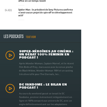
office en un temps record
04 AOU
Spider-Man : le président de Sony Pictures confirme
n'avoir aucun projet de spin-off en développement
actif
LES PODCASTS
TOUT VOIR
SUPER-HÉROÏNES AU CINÉMA :
UN DÉBAT 100% FÉMININ EN
PODCAST !
Après Wonder Woman, Captain Marvel, et le récent
film Birds of Prey, mais aussi avec la venue proche
de Black Widow, Wonder Woman 1984 et un casting
très diversifié pour The Eternals, les ...
DC FANDOME : LE BILAN EN
PODCAST !
Au cours du weekend passé se tenait le DC
Fandome, premier évènement intégralement en
ligne et 100% consacré aux univers de DC, avec un
angle définitivement axé sur les adaptations