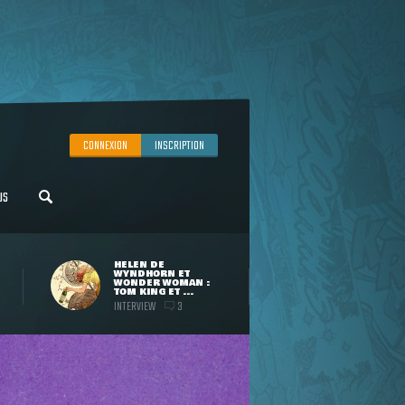
CONNEXION
INSCRIPTION
US
HELEN DE
WYNDHORN ET
WONDER WOMAN :
TOM KING ET ...
INTERVIEW
3