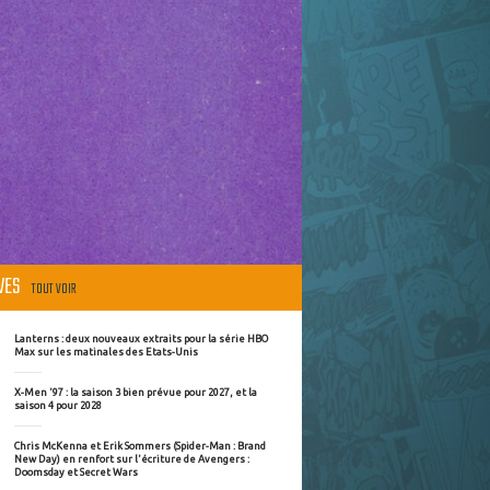
ÈVES
TOUT VOIR
Lanterns : deux nouveaux extraits pour la série HBO
Max sur les matinales des Etats-Unis
X-Men '97 : la saison 3 bien prévue pour 2027, et la
saison 4 pour 2028
Chris McKenna et Erik Sommers (Spider-Man : Brand
New Day) en renfort sur l'écriture de Avengers :
Doomsday et Secret Wars