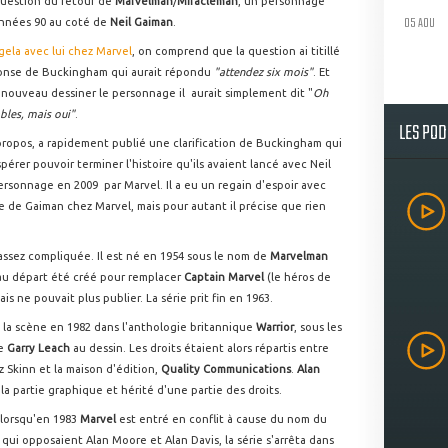
 question du retour de
Marvelman
/
Miracleman
, un personnage
05 AOU
 années 90 au coté de
Neil Gaiman
.
la avec lui chez Marvel
, on comprend que la question ai titillé
éponse de Buckingham qui aurait répondu
"attendez six mois"
. Et
à nouveau dessiner le personnage il aurait simplement dit "
Oh
ables, mais oui"
.
LES PO
propos, a rapidement publié une clarification de Buckingham qui
pérer pouvoir terminer l'histoire qu'ils avaient lancé avec Neil
ersonnage en 2009 par Marvel. Il a eu un regain d'espoir avec
e de Gaiman chez Marvel, mais pour autant il précise que rien
 assez compliquée. Il est né en 1954 sous le nom de
Marvelman
a au départ été créé pour remplacer
Captain Marvel
(le héros de
is ne pouvait plus publier. La série prit fin en 1963.
 la scène en 1982 dans l'anthologie britannique
Warrior
, sous les
de
Garry Leach
au dessin. Les droits étaient alors répartis entre
z Skinn et la maison d'édition,
Quality Communications
.
Alan
la partie graphique et hérité d'une partie des droits.
 lorsqu'en 1983
Marvel
est entré en conflit à cause du nom du
qui opposaient Alan Moore et Alan Davis, la série s'arrêta dans