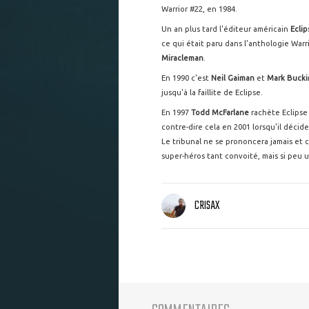
Warrior #22, en 1984.
Un an plus tard l'éditeur américain
Ecli
ce qui était paru dans l'anthologie War
Miracleman
.
En 1990 c'est
Neil Gaiman
et
Mark Buck
jusqu'à la faillite de Eclipse.
En 1997
Todd McFarlane
rachète Eclipse
contre-dire cela en 2001 lorsqu'il décid
Le tribunal ne se prononcera jamais et 
super-héros tant convoité, mais si peu 
CRISAX