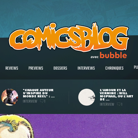
PL
REVIEWS
PREVIEWS
DOSSIERS
INTERVIEWS
CHRONIQUES
"CHAQUE AUTEUR
L'AMOUR ET LA
S'INSPIRE DU
VERMINE : WILL
MONDE RÉEL" : ...
MCPHAIL, OU L'ART
DE ...
INTERVIEW
1
INTERVIEW
1