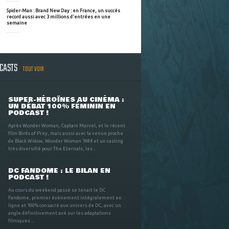
Spider-Man : Brand New Day : en France, un succès
record aussi avec 3 millions d'entrées en une
semaine
DCASTS
TOUT VOIR
SUPER-HÉROÏNES AU CINÉMA :
UN DÉBAT 100% FÉMININ EN
PODCAST !
Après Wonder Woman, Captain Marvel, et le récent
film Birds of Prey, mais aussi avec la venue proche
de Black Widow, Wonder Woman 1984 et un casting
très diversifié pour The Eternals, les ...
DC FANDOME : LE BILAN EN
PODCAST !
Au cours du weekend passé se tenait le DC
Fandome, premier évènement intégralement en
ligne et 100% consacré aux univers de DC, avec un
angle définitivement axé sur les adaptations
filmiques ...