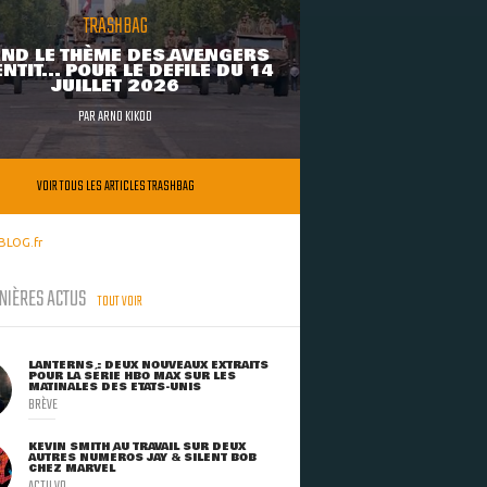
TRASHBAG
ND LE THÈME DES AVENGERS
NTIT... POUR LE DÉFILÉ DU 14
JUILLET 2026
PAR
ARNO KIKOO
VOIR TOUS LES ARTICLES TRASHBAG
BLOG.fr
NIÈRES ACTUS
TOUT VOIR
LANTERNS : DEUX NOUVEAUX EXTRAITS
POUR LA SÉRIE HBO MAX SUR LES
MATINALES DES ETATS-UNIS
BRÈVE
KEVIN SMITH AU TRAVAIL SUR DEUX
AUTRES NUMÉROS JAY & SILENT BOB
CHEZ MARVEL
ACTU VO