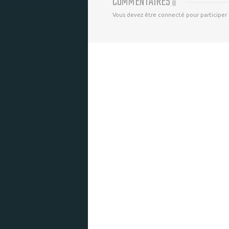
COMMENTAIRES
(
0
)
Vous devez être connecté pour participer