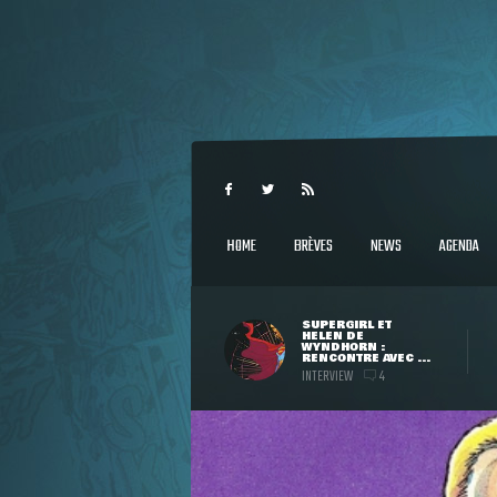
HOME
BRÈVES
NEWS
AGENDA
SUPERGIRL ET
HELEN DE
WYNDHORN :
RENCONTRE AVEC ...
INTERVIEW
4