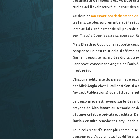
dessinateur de
Fables
, s'est vu posé la
sur lequel il avait œuvré au début des
Ce dernier
ramenant prochainement Ange
les fans. Le plus surprenant a été la r
lorsque lui a été demandé s'il pourrait 
oui. Il faudrait que je fasse un pause sur F
Mais Bleeding Cool, qui a rapporté ces 
temporise un peu tout cela. Il affirme es
Gaiman depuis le rachat des droits du p
l'annonce concernant Angela et l'arrivé
n'est prévu.
L'histoire éditoriale du personnage est
par
Mick Anglo
chez
L. Miller & Son
. Il 
Fawcett Publications) que l'éditeur angla
Le personnage est revenu sur le devant
crayons de
Alan Moore
au scénario et 
l'équipe créative pré-citée, l'éditeur De
Davis
a ensuite remplacer Garry Leach à 
Tout cela s'est d'autant plus compliqué
personnage. Avec en plus les différents 