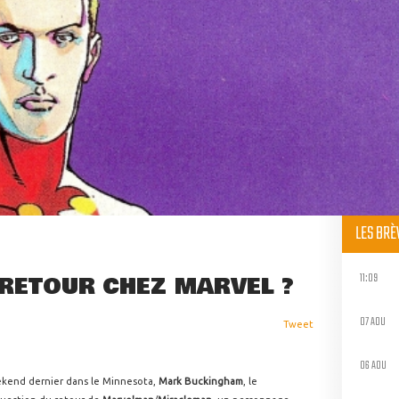
LES BR
11:09
RETOUR CHEZ MARVEL ?
07 AOU
Tweet
06 AOU
ekend dernier dans le Minnesota,
Mark Buckingham
, le