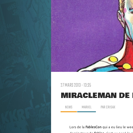
27 MARS 2013 - 13:35
MIRACLEMAN DE 
NEWS
MARVEL
PAR
CRISAX
Lors de la
FablesCon
qui a eu lieu le we