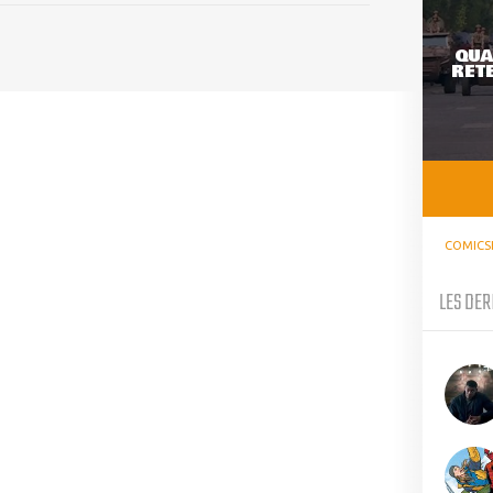
QUA
RETE
COMICS
LES DER