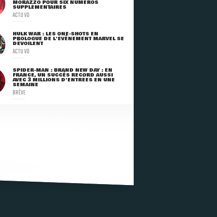
MORAZZO POUR SIX NUMÉROS
SUPPLÉMENTAIRES
ACTU VO
HULK WAR : LES ONE-SHOTS EN
PROLOGUE DE L'ÉVÈNEMENT MARVEL SE
DÉVOILENT
ACTU VO
SPIDER-MAN : BRAND NEW DAY : EN
FRANCE, UN SUCCÈS RECORD AUSSI
AVEC 3 MILLIONS D'ENTRÉES EN UNE
SEMAINE
BRÈVE