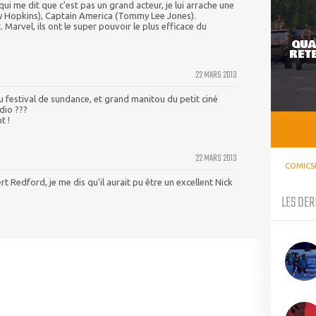
qui me dit que c'est pas un grand acteur, je lui arrache une
y Hopkins), Captain America (Tommy Lee Jones).
 Marvel, ils ont le super pouvoir le plus efficace du
QUA
RETE
22 MARS 2013
u festival de sundance, et grand manitou du petit ciné
dio ???
t !
22 MARS 2013
COMICS
 Redford, je me dis qu'il aurait pu être un excellent Nick
LES DER