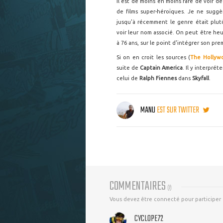
Il est de moins en moins rare de voir de
de films super-héroïques. Je ne suggè
jusqu'à récemment le genre était plutô
voir leur nom associé. On peut être he
à 76 ans, sur le point d'intégrer son pre
Si on en croit les sources (
The Hollyw
suite de
Captain America
. Il y interprét
celui de
Ralph Fiennes
dans
Skyfall
.
MANU
EST SUR TWITTER
COMMENTAIRES
(
7
)
Vous devez être connecté pour participer
CYCLOPE72