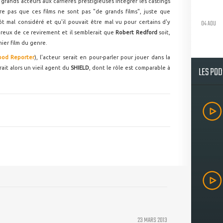
 grands acteurs aux carrières prestigieuses intégrer les castings
re pas que ces films ne sont pas "de grands films", juste que
04 AOU
t mal considéré et qu'il pouvait être mal vu pour certains d'y
ureux de ce revirement et il semblerait que
Robert Redford
soit,
mier film du genre.
ood Reporter
), l'acteur serait en pour-parler pour jouer dans la
LES PO
erait alors un vieil agent du
SHIELD
, dont le rôle est comparable à
23 MARS 2013