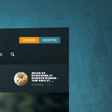
CONNEXION
INSCRIPTION
US
HELEN DE
WYNDHORN ET
WONDER WOMAN :
TOM KING ET ...
INTERVIEW
3