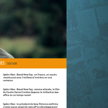
ÈVES
TOUT VOIR
Spider-Man : Brand New Day : en France, un succès
record aussi avec 3 millions d'entrées en une
semaine
Spider-Man : Brand New Day : comme attendu, le film
de Destin Daniel Cretton dépasse le milliard au box-
office en un temps record
Spider-Man : le président de Sony Pictures confirme
n'avoir aucun projet de spin-off en développement