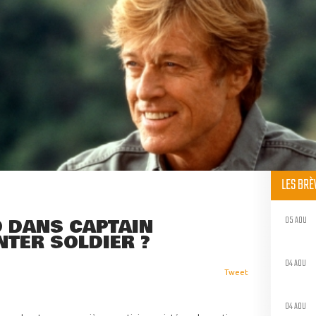
LES BR
05 AOU
 DANS CAPTAIN
NTER SOLDIER ?
04 AOU
Tweet
04 AOU