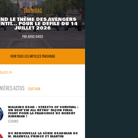
TRASHBAG
ND LE THÈME DES AVENGERS
NTIT... POUR LE DÉFILÉ DU 14
JUILLET 2026
PAR
ARNO KIKOO
VOIR TOUS LES ARTICLES TRASHBAG
BLOG.fr
NIÈRES ACTUS
TOUT VOIR
WALKING DEAD : STREETS OF SURVIVAL :
UN BEAT'EM ALL RÉTRO' FAÇON FINAL
FIGHT POUR LA FRANCHISE DE ROBERT
KIRKMAN !
ECRANS
DC RENOUVELLE LA SÉRIE DEADMAN DE
W. MAXWELL PRINCE ET MARTIN