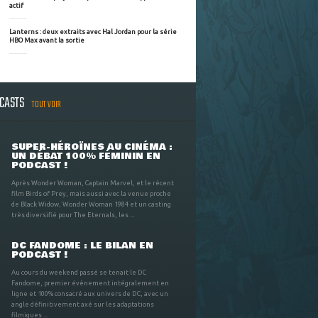
actif
Lanterns : deux extraits avec Hal Jordan pour la série
HBO Max avant la sortie
DCASTS
TOUT VOIR
SUPER-HÉROÏNES AU CINÉMA :
UN DÉBAT 100% FÉMININ EN
PODCAST !
Après Wonder Woman, Captain Marvel, et le récent
film Birds of Prey, mais aussi avec la venue proche
de Black Widow, Wonder Woman 1984 et un casting
très diversifié pour The Eternals, les ...
DC FANDOME : LE BILAN EN
PODCAST !
Au cours du weekend passé se tenait le DC
Fandome, premier évènement intégralement en
ligne et 100% consacré aux univers de DC, avec un
angle définitivement axé sur les adaptations
filmiques ...