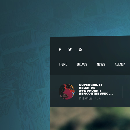
HOME
BRÈVES
NEWS
AGENDA
SUPERGIRL ET
HELEN DE
WYNDHORN :
RENCONTRE AVEC ...
INTERVIEW
4