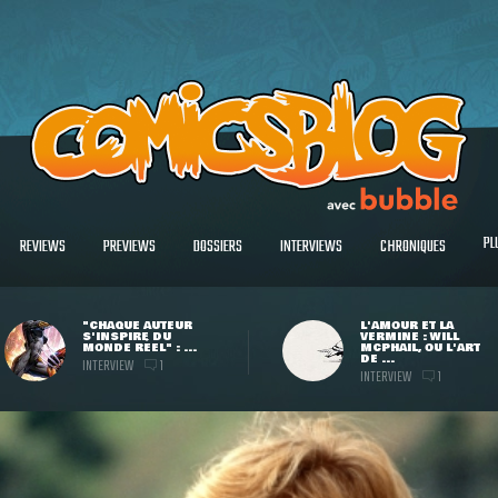
PL
REVIEWS
PREVIEWS
DOSSIERS
INTERVIEWS
CHRONIQUES
"CHAQUE AUTEUR
L'AMOUR ET LA
S'INSPIRE DU
VERMINE : WILL
MONDE RÉEL" : ...
MCPHAIL, OU L'ART
DE ...
INTERVIEW
1
INTERVIEW
1