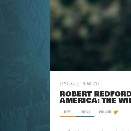
22 MARS 2013 - 20:59
7
ROBERT REDFORD
AMERICA: THE WI
NEWS
CINÉMA
PAR
MANU