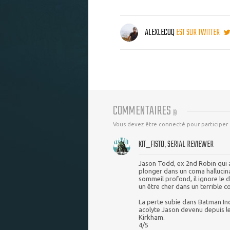
ALEXLECOQ
EST SUR TWITTER
COMMENTAIRES
(
6
)
Vous devez être connecté pour participer
KIT_FISTO, SERIAL REVIEWER
Jason Todd, ex 2nd Robin qui a
plonger dans un coma hallucina
sommeil profond, il ignore le 
un être cher dans un terrible c
La perte subie dans Batman In
acolyte Jason devenu depuis le
Kirkham.
4/5