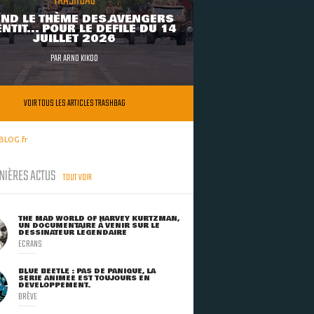
TRASHBAG
ND LE THÈME DES AVENGERS
NTIT... POUR LE DÉFILÉ DU 14
JUILLET 2026
PAR
ARNO KIKOO
VOIR TOUS LES ARTICLES TRASHBAG
BLOG.fr
NIÈRES ACTUS
TOUT VOIR
THE MAD WORLD OF HARVEY KURTZMAN,
UN DOCUMENTAIRE À VENIR SUR LE
DESSINATEUR LÉGENDAIRE
ECRANS
BLUE BEETLE : PAS DE PANIQUE, LA
SÉRIE ANIMÉE EST TOUJOURS EN
DÉVELOPPEMENT.
BRÈVE