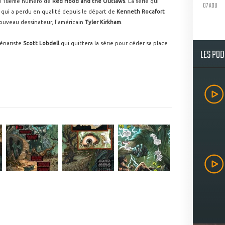
du 18ème numéro de
Red Hood and the Outlaws
. La série qui
07 AOU
 qui a perdu en qualité depuis le départ de
Kenneth Rocafort
ouveau dessinateur, l'américain
Tyler Kirkham
.
cénariste
Scott Lobdell
qui quittera la série pour céder sa place
LES PO