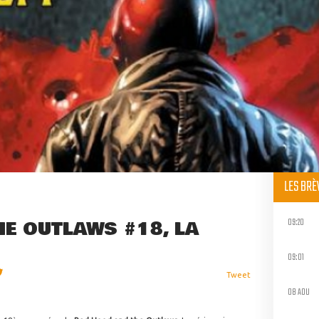
LES BR
09:20
HE OUTLAWS #18, LA
09:01
Tweet
08 AOU