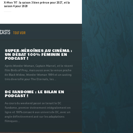
X-Men '97 : la saison 3 bien prévue pour 2027, et la
saison 4 pour 2028
DCASTS
TOUT VOIR
SUPER-HÉROÏNES AU CINÉMA :
UN DÉBAT 100% FÉMININ EN
PODCAST !
Après Wonder Woman, Captain Marvel, et le récent
film Birds of Prey, mais aussi avec la venue proche
de Black Widow, Wonder Woman 1984 et un casting
très diversifié pour The Eternals, les ...
DC FANDOME : LE BILAN EN
PODCAST !
Au cours du weekend passé se tenait le DC
Fandome, premier évènement intégralement en
ligne et 100% consacré aux univers de DC, avec un
angle définitivement axé sur les adaptations
filmiques ...