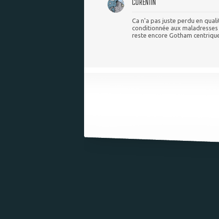
CORENTIN
Ca n'a pas juste perdu en qualit
conditionnée aux maladresses d
reste encore Gotham centrique,