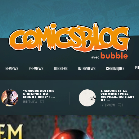
PL
REVIEWS
PREVIEWS
DOSSIERS
INTERVIEWS
CHRONIQUES
"CHAQUE AUTEUR
L'AMOUR ET LA
S'INSPIRE DU
VERMINE : WILL
MONDE RÉEL" : ...
MCPHAIL, OU L'ART
DE ...
INTERVIEW
1
INTERVIEW
1