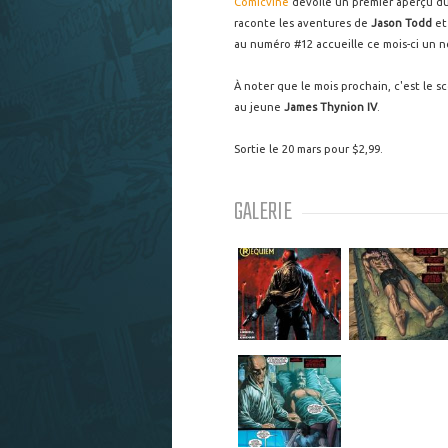
Comicvine
dévoile un premier aperçu 
raconte les aventures de
Jason Todd
et
au numéro #12 accueille ce mois-ci un n
À noter que le mois prochain, c'est le s
au jeune
James Thynion IV
.
Sortie le 20 mars pour $2,99.
GALERIE