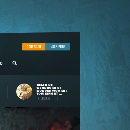
CONNEXION
INSCRIPTION
US
HELEN DE
WYNDHORN ET
WONDER WOMAN :
TOM KING ET ...
INTERVIEW
3