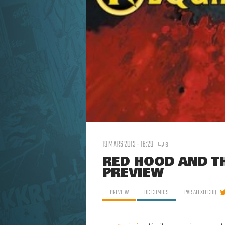
19 MARS 2013 - 16:29
6
RED HOOD AND T
PREVIEW
PREVIEW
DC COMICS
PAR
ALEXLECOQ