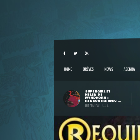
HOME
BRÈVES
NEWS
AGENDA
SUPERGIRL ET
HELEN DE
WYNDHORN :
RENCONTRE AVEC ...
INTERVIEW
4