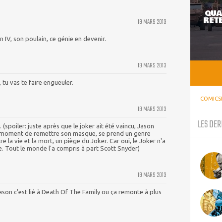
QUA
RETE
19 MARS 2013
n IV, son poulain, ce génie en devenir.
19 MARS 2013
tu vas te faire engueuler.
COMICS
19 MARS 2013
LES DER
(spoiler: juste après que le joker ait été vaincu, Jason
 moment de remettre son masque, se prend un genre
re la vie et la mort, un piège du Joker. Car oui, le Joker n'a
e. Tout le monde l'a compris à part Scott Snyder)
19 MARS 2013
ason c'est lié à Death Of The Family ou ça remonte à plus