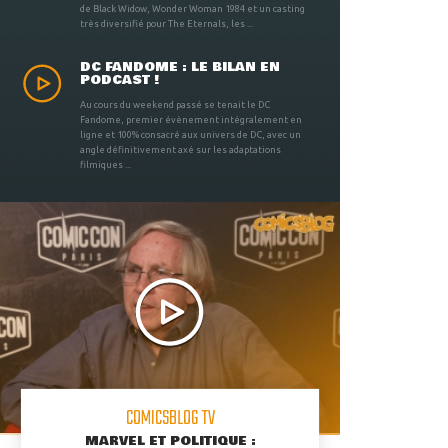
de Black Widow, Wonder Woman 1984 et un casting
très diversifié pour The Eternals, les ...
DC FANDOME : LE BILAN EN
PODCAST !
Au cours du weekend passé se tenait le DC
Fandome, premier évènement intégralement en
ligne et 100% consacré aux univers de DC, avec un
angle définitivement axé sur les adaptations
filmiques ...
COMICSBLOG TV
MARVEL ET POLITIQUE :