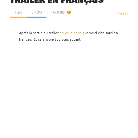
TRAILER EN FRANÇAIS
NEWS
CINÉMA
PAR
MANU
Tweet
Après la sortie du trailer
en VO hier soir
, le voici vite sorti en
français. Et ça envoie toujours autant !