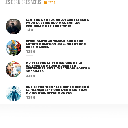
LES DERNIÈRES ACTUS
TOUT VOIR
LANTERNS : DEUX NOUVEAUX EXTRAITS
POUR LA SÉRIE HBO MAX SUR LES
MATINALES DES ETATS-UNIS
BRÈVE
KEVIN SMITH AU TRAVAIL SUR DEUX
AUTRES NUMÉROS JAY & SILENT BOB
CHEZ MARVEL
ACTU VO
DC CÉLÈBRE LE CENTENAIRE DE LA
NAISSANCE DE JOE KUBERT EN
SEPTEMBRE 2026 AVEC TROIS SORTIES
SPÉCIALES
ACTU VO
UNE EXPOSITION "LES SUPER-HÉROS À
LA FRANÇAISE" POUR L'ÉDITION 2026
DU FESTIVAL HYPERMONDES
ACTU VF