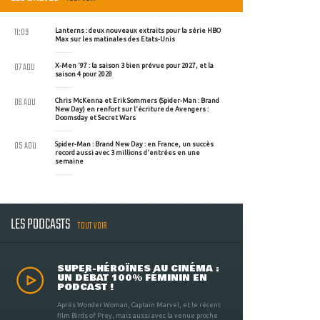
11:09
Lanterns : deux nouveaux extraits pour la série HBO
Max sur les matinales des Etats-Unis
07 AOU
X-Men '97 : la saison 3 bien prévue pour 2027, et la
saison 4 pour 2028
06 AOU
Chris McKenna et Erik Sommers (Spider-Man : Brand
New Day) en renfort sur l'écriture de Avengers :
Doomsday et Secret Wars
05 AOU
Spider-Man : Brand New Day : en France, un succès
record aussi avec 3 millions d'entrées en une
semaine
LES PODCASTS
TOUT VOIR
SUPER-HÉROÏNES AU CINÉMA :
UN DÉBAT 100% FÉMININ EN
PODCAST !
Après Wonder Woman, Captain Marvel, et le récent
film Birds of Prey, mais aussi avec la venue proche