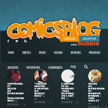
CONNEXION
INSCRIPTION
HOME
BRÈVES
NEWS
AGENDA
REVIEWS
PREVIEWS
PLUS
DOSSIERS
INTERVIEWS
CHRONIQUES
SUPERGIRL
"CHAQUE
L'AMOUR
HELEN
ET
AUTEUR
ET LA
DE
HELEN
S'INSPIRE
VERMINE
WYNDHORN
DE
DU
: WILL
ET
WYNDHORN
MONDE
MCPHAIL,
WONDER
:
RÉEL" :
OU L'ART
WOMAN :
RENCONTRE
...
DE ...
TOM
AVEC ...
KING ET
INTERVIEW
INTERVIEW
1
1
...
INTERVIEW
4
INTERVIEW
3