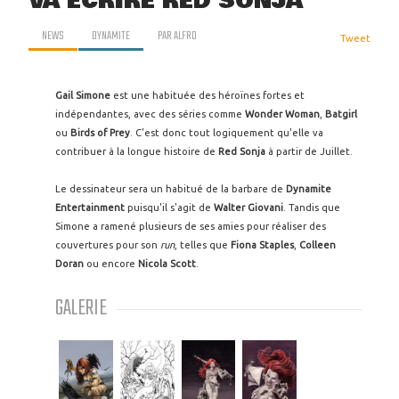
VA ÉCRIRE RED SONJA
NEWS
DYNAMITE
PAR
ALFRO
Tweet
Gail Simone
est une habituée des héroïnes fortes et
indépendantes, avec des séries comme
Wonder Woman
,
Batgirl
ou
Birds of Prey
. C'est donc tout logiquement qu'elle va
contribuer à la longue histoire de
Red Sonja
à partir de Juillet.
Le dessinateur sera un habitué de la barbare de
Dynamite
Entertainment
puisqu'il s'agit de
Walter Giovani
. Tandis que
Simone a ramené plusieurs de ses amies pour réaliser des
couvertures pour son
run
, telles que
Fiona Staples
,
Colleen
Doran
ou encore
Nicola Scott
.
GALERIE