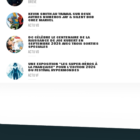
BRÈVE
KEVIN SMITH AU TRAVAIL SUR DEUX
AUTRES NUMÉROS JAY & SILENT BOB
CHEZ MARVEL
ACTU VO
DC CÉLÈBRE LE CENTENAIRE DE LA
NAISSANCE DE JOE KUBERT EN
SEPTEMBRE 2026 AVEC TROIS SORTIES
SPÉCIALES
ACTU VO
UNE EXPOSITION "LES SUPER-HÉROS À
LA FRANÇAISE" POUR L'ÉDITION 2026
DU FESTIVAL HYPERMONDES
ACTU VF