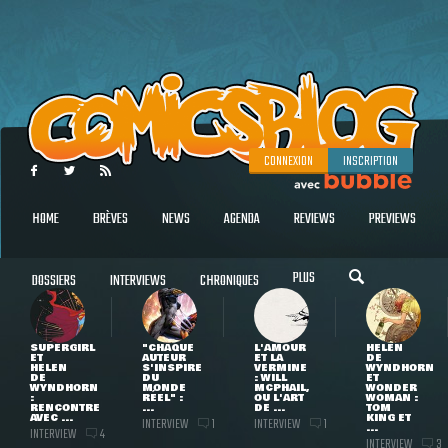
CONNEXION
INSCRIPTION
HOME
BRÈVES
NEWS
AGENDA
REVIEWS
PREVIEWS
PLUS
DOSSIERS
INTERVIEWS
CHRONIQUES
SUPERGIRL
"CHAQUE
L'AMOUR
HELEN
ET
AUTEUR
ET LA
DE
HELEN
S'INSPIRE
VERMINE
WYNDHORN
DE
DU
: WILL
ET
WYNDHORN
MONDE
MCPHAIL,
WONDER
:
RÉEL" :
OU L'ART
WOMAN :
RENCONTRE
...
DE ...
TOM
AVEC ...
KING ET
INTERVIEW
INTERVIEW
1
1
...
INTERVIEW
4
INTERVIEW
3