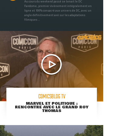
Au cours du weekend passé se tenait le DC
Fandome, premier évènement intégralement en
ligne et 100% consacré aux univers de DC, avec un
angle définitivement axé sur les adaptations
filmiques ...
COMICSBLOG TV
MARVEL ET POLITIQUE :
RENCONTRE AVEC LE GRAND ROY
THOMAS