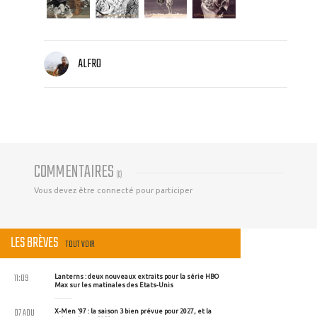
ALFRO
COMMENTAIRES
(
0
)
Vous devez être connecté pour participer
LES BRÈVES
TOUT VOIR
11:09
Lanterns : deux nouveaux extraits pour la série HBO
Max sur les matinales des Etats-Unis
07 AOU
X-Men '97 : la saison 3 bien prévue pour 2027, et la