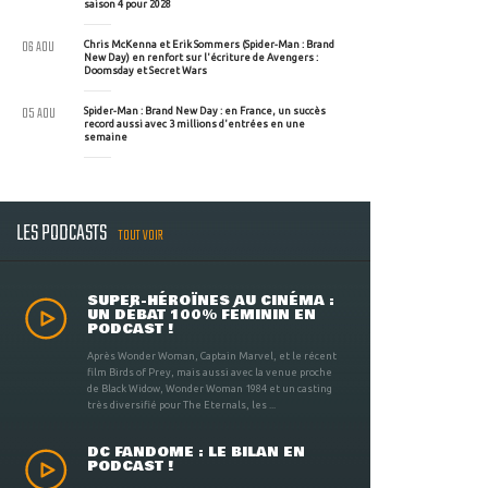
saison 4 pour 2028
06 AOU
Chris McKenna et Erik Sommers (Spider-Man : Brand
New Day) en renfort sur l'écriture de Avengers :
Doomsday et Secret Wars
05 AOU
Spider-Man : Brand New Day : en France, un succès
record aussi avec 3 millions d'entrées en une
semaine
LES PODCASTS
TOUT VOIR
SUPER-HÉROÏNES AU CINÉMA :
UN DÉBAT 100% FÉMININ EN
PODCAST !
Après Wonder Woman, Captain Marvel, et le récent
film Birds of Prey, mais aussi avec la venue proche
de Black Widow, Wonder Woman 1984 et un casting
très diversifié pour The Eternals, les ...
DC FANDOME : LE BILAN EN
PODCAST !