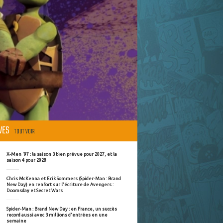
ÈVES
TOUT VOIR
X-Men '97 : la saison 3 bien prévue pour 2027, et la
saison 4 pour 2028
Chris McKenna et Erik Sommers (Spider-Man : Brand
New Day) en renfort sur l'écriture de Avengers :
Doomsday et Secret Wars
Spider-Man : Brand New Day : en France, un succès
record aussi avec 3 millions d'entrées en une
semaine