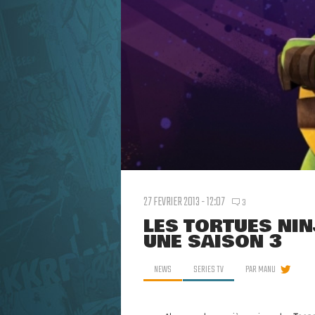
27 FEVRIER 2013 - 12:07
3
LES TORTUES NI
UNE SAISON 3
NEWS
SERIES TV
PAR
MANU