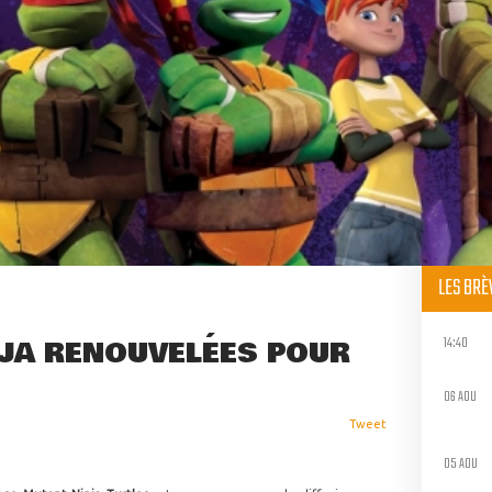
LES BR
14:40
NJA RENOUVELÉES POUR
06 AOU
Tweet
05 AOU