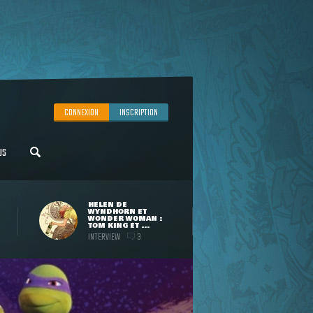
CONNEXION
INSCRIPTION
US
HELEN DE
WYNDHORN ET
WONDER WOMAN :
TOM KING ET ...
INTERVIEW
3