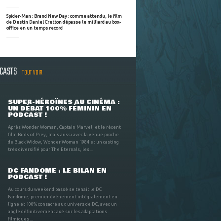
Spider-Man : Brand New Day : comme attendu, le film
de Destin Daniel Cretton dépasse le milliard au box-
office en un temps record
DCASTS
TOUT VOIR
SUPER-HÉROÏNES AU CINÉMA :
UN DÉBAT 100% FÉMININ EN
PODCAST !
Après Wonder Woman, Captain Marvel, et le récent
film Birds of Prey, mais aussi avec la venue proche
de Black Widow, Wonder Woman 1984 et un casting
très diversifié pour The Eternals, les ...
DC FANDOME : LE BILAN EN
PODCAST !
Au cours du weekend passé se tenait le DC
Fandome, premier évènement intégralement en
ligne et 100% consacré aux univers de DC, avec un
angle définitivement axé sur les adaptations
filmiques ...