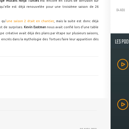
ge Mutant Ninja Turtles
est encore en cours de diffusion sur
qu'elle est déjà renouvelée pour une troisième saison de 26
04 AOU
 qu'
une saison 2 était en chantier
, mais la suite est donc déjà
t de surprises.
Kevin Eastman
nous avait confié lors d'une table
pe créative avait déjà des plans par étape sur plusieurs saisons,
LES PO
 encrés dans la mythologie des Tortues faire leur apparition dès