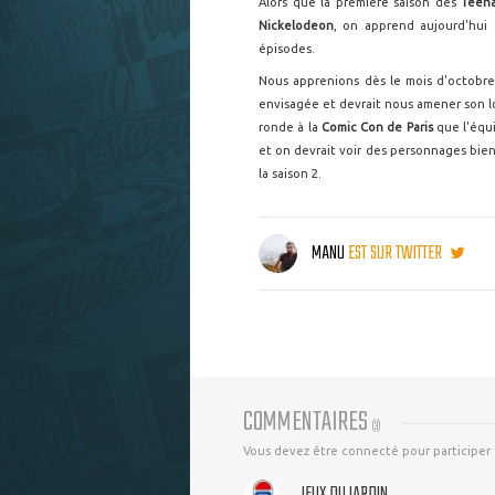
Alors que la première saison des
Teena
Nickelodeon
, on apprend aujourd'hui 
épisodes.
Nous apprenions dès le mois d'octobre
envisagée et devrait nous amener son lo
ronde à la
Comic Con de Paris
que l'équi
et on devrait voir des personnages bien
la saison 2.
MANU
EST SUR TWITTER
COMMENTAIRES
(
3
)
Vous devez être connecté pour participer
JEUX DUJARDIN