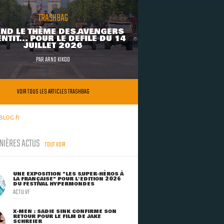
TRASHBAG
ND LE THÈME DES AVENGERS
NTIT... POUR LE DÉFILÉ DU 14
JUILLET 2026
PAR
ARNO KIKOO
VOIR TOUS LES ARTICLES TRASHBAG
BLOG.fr
NIÈRES ACTUS
TOUT VOIR
UNE EXPOSITION "LES SUPER-HÉROS À
LA FRANÇAISE" POUR L'ÉDITION 2026
DU FESTIVAL HYPERMONDES
ACTU VF
X-MEN : SADIE SINK CONFIRME SON
RETOUR POUR LE FILM DE JAKE
SCHREIER