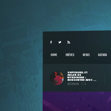
HOME
BRÈVES
NEWS
AGENDA
SUPERGIRL ET
HELEN DE
WYNDHORN :
RENCONTRE AVEC ...
INTERVIEW
4