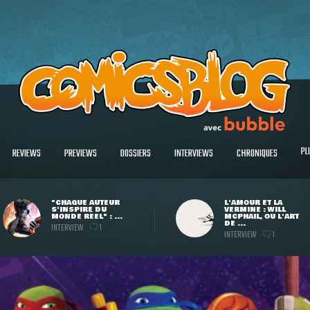
PL
REVIEWS
PREVIEWS
DOSSIERS
INTERVIEWS
CHRONIQUES
"CHAQUE AUTEUR
L'AMOUR ET LA
S'INSPIRE DU
VERMINE : WILL
MONDE RÉEL" : ...
MCPHAIL, OU L'ART
DE ...
INTERVIEW
1
INTERVIEW
1