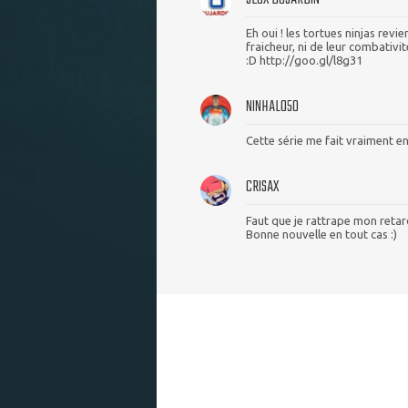
Eh oui ! les tortues ninjas revi
fraicheur, ni de leur combativi
:D http://goo.gl/l8g31
NINHALO50
Cette série me fait vraiment en
CRISAX
Faut que je rattrape mon retar
Bonne nouvelle en tout cas :)