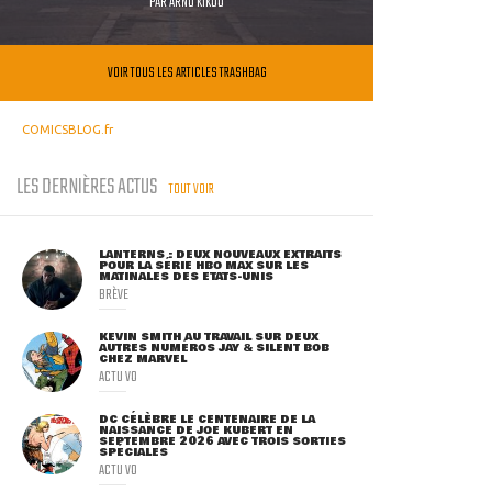
PAR
ARNO KIKOO
VOIR TOUS LES ARTICLES TRASHBAG
COMICSBLOG.fr
LES DERNIÈRES ACTUS
TOUT VOIR
LANTERNS : DEUX NOUVEAUX EXTRAITS
POUR LA SÉRIE HBO MAX SUR LES
MATINALES DES ETATS-UNIS
BRÈVE
KEVIN SMITH AU TRAVAIL SUR DEUX
AUTRES NUMÉROS JAY & SILENT BOB
CHEZ MARVEL
ACTU VO
DC CÉLÈBRE LE CENTENAIRE DE LA
NAISSANCE DE JOE KUBERT EN
SEPTEMBRE 2026 AVEC TROIS SORTIES
SPÉCIALES
ACTU VO