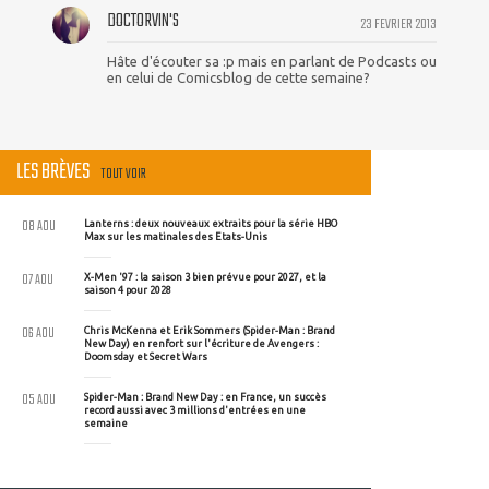
DOCTORVIN'S
23 FEVRIER 2013
Hâte d'écouter sa :p mais en parlant de Podcasts ou
en celui de Comicsblog de cette semaine?
LES BRÈVES
TOUT VOIR
08 AOU
Lanterns : deux nouveaux extraits pour la série HBO
Max sur les matinales des Etats-Unis
07 AOU
X-Men '97 : la saison 3 bien prévue pour 2027, et la
saison 4 pour 2028
06 AOU
Chris McKenna et Erik Sommers (Spider-Man : Brand
New Day) en renfort sur l'écriture de Avengers :
Doomsday et Secret Wars
05 AOU
Spider-Man : Brand New Day : en France, un succès
record aussi avec 3 millions d'entrées en une
semaine