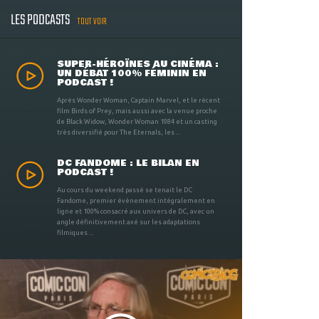
LES PODCASTS
TOUT VOIR
SUPER-HÉROÏNES AU CINÉMA :
UN DÉBAT 100% FÉMININ EN
PODCAST !
Après Wonder Woman, Captain Marvel, et le récent
film Birds of Prey, mais aussi avec la venue proche
de Black Widow, Wonder Woman 1984 et un casting
très diversifié pour The Eternals, les ...
DC FANDOME : LE BILAN EN
PODCAST !
Au cours du weekend passé se tenait le DC
Fandome, premier évènement intégralement en
ligne et 100% consacré aux univers de DC, avec un
angle définitivement axé sur les adaptations
filmiques ...