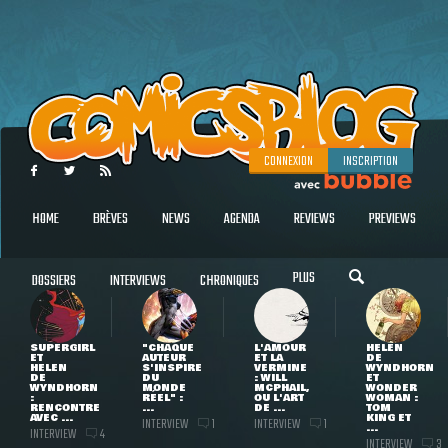
CONNEXION
INSCRIPTION
HOME
BRÈVES
NEWS
AGENDA
REVIEWS
PREVIEWS
PLUS
DOSSIERS
INTERVIEWS
CHRONIQUES
SUPERGIRL
"CHAQUE
L'AMOUR
HELEN
ET
AUTEUR
ET LA
DE
HELEN
S'INSPIRE
VERMINE
WYNDHORN
DE
DU
: WILL
ET
WYNDHORN
MONDE
MCPHAIL,
WONDER
:
RÉEL" :
OU L'ART
WOMAN :
RENCONTRE
...
DE ...
TOM
AVEC ...
KING ET
INTERVIEW
INTERVIEW
1
1
...
INTERVIEW
4
INTERVIEW
3