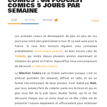
COMICS : UN PODCAST
COMICS 5 JOURS PAR
SEMAINE
NEWS
LIFE STYLE
PAR
MANU
Tweet
Les podcasts comics se développent de plus en plus de nos
jours pour notre plus grand plaisir à tous. Et ça vaut aussi pour la
France. Si vous êtes lecteurs réguliers vous connaissez
probablement
notre propre podcast
, ou bien encore celui de
Comixity
qui existe depuis plusieurs années maintenant et
initiateur du genre en France. Aujourd'hui nous vous proposons
de découvrir
La Sélection Comics
.
La
Sélection Comics
est un format particulier puisque c'est un
podcast quotidien (en semaine), diffusé en radio, et sur un
format très intéressant de deux minutes. Il est réalisé par
Matt
,
que nous sommes fiers de compter parmi nos lecteurs et qui en
plus nous fait de la pub (donc double fierté), qui lit et fait
découvrir chaque jour un
comic book
ou un film. L'idée est de
présenter l'oeuvre simplement et efficacement pour intéresser