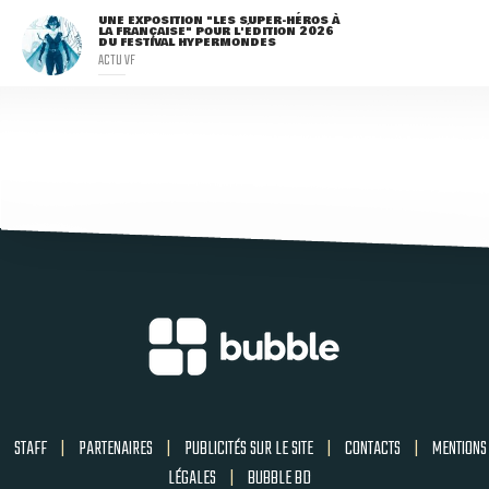
UNE EXPOSITION "LES SUPER-HÉROS À
LA FRANÇAISE" POUR L'ÉDITION 2026
DU FESTIVAL HYPERMONDES
ACTU VF
STAFF
|
PARTENAIRES
|
PUBLICITÉS SUR LE SITE
|
CONTACTS
|
MENTIONS
LÉGALES
|
BUBBLE BD