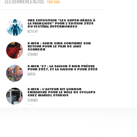
LES DERNIÈRES ACTUS
TOUT VOIR
UNE EXPOSITION "LES SUPER-HÉROS À
LA FRANÇAISE" POUR L'ÉDITION 2026
DU FESTIVAL HYPERMONDES
ACTU VF
X-MEN : SADIE SINK CONFIRME SON
RETOUR POUR LE FILM DE JAKE
SCHREIER
ECRANS
X-MEN '97 : LA SAISON 3 BIEN PRÉVUE
POUR 2027, ET LA SAISON 4 POUR 2028
BRÈVE
X-MEN : L'ACTEUR KIT CONNOR
EMBAUCHÉ POUR LE RÔLE DE CYCLOPS
CHEZ MARVEL STUDIOS
ECRANS