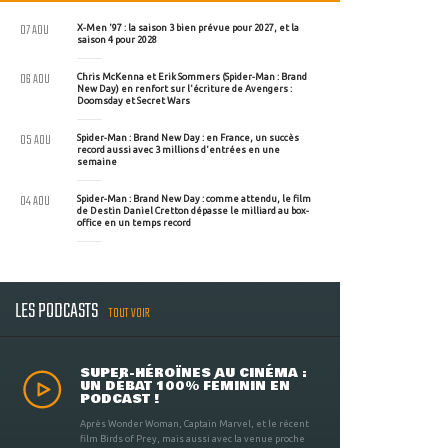
07 AOU
X-Men '97 : la saison 3 bien prévue pour 2027, et la
saison 4 pour 2028
06 AOU
Chris McKenna et Erik Sommers (Spider-Man : Brand
New Day) en renfort sur l'écriture de Avengers :
Doomsday et Secret Wars
05 AOU
Spider-Man : Brand New Day : en France, un succès
record aussi avec 3 millions d'entrées en une
semaine
04 AOU
Spider-Man : Brand New Day : comme attendu, le film
de Destin Daniel Cretton dépasse le milliard au box-
office en un temps record
LES PODCASTS
TOUT VOIR
SUPER-HÉROÏNES AU CINÉMA :
UN DÉBAT 100% FÉMININ EN
PODCAST !
Après Wonder Woman, Captain Marvel, et le récent
film Birds of Prey, mais aussi avec la venue proche