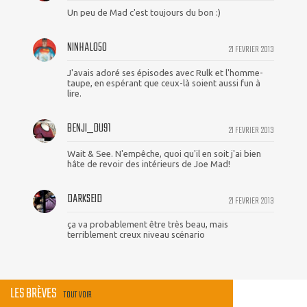
Un peu de Mad c'est toujours du bon :)
NINHALO50
21 FEVRIER 2013
J'avais adoré ses épisodes avec Rulk et l'homme-
taupe, en espérant que ceux-là soient aussi fun à
lire.
BENJI_DU91
21 FEVRIER 2013
Wait & See. N'empêche, quoi qu'il en soit j'ai bien
hâte de revoir des intérieurs de Joe Mad!
DARKSEID
21 FEVRIER 2013
ça va probablement être très beau, mais
terriblement creux niveau scénario
LES BRÈVES
TOUT VOIR