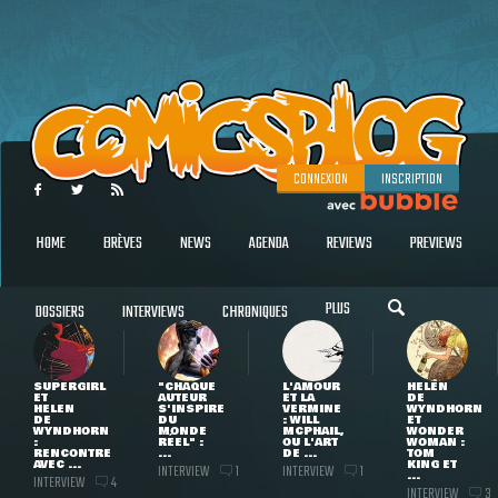
CONNEXION
INSCRIPTION
HOME
BRÈVES
NEWS
AGENDA
REVIEWS
PREVIEWS
PLUS
DOSSIERS
INTERVIEWS
CHRONIQUES
SUPERGIRL
"CHAQUE
L'AMOUR
HELEN
ET
AUTEUR
ET LA
DE
HELEN
S'INSPIRE
VERMINE
WYNDHORN
DE
DU
: WILL
ET
WYNDHORN
MONDE
MCPHAIL,
WONDER
:
RÉEL" :
OU L'ART
WOMAN :
RENCONTRE
...
DE ...
TOM
AVEC ...
KING ET
INTERVIEW
INTERVIEW
1
1
...
INTERVIEW
4
INTERVIEW
3