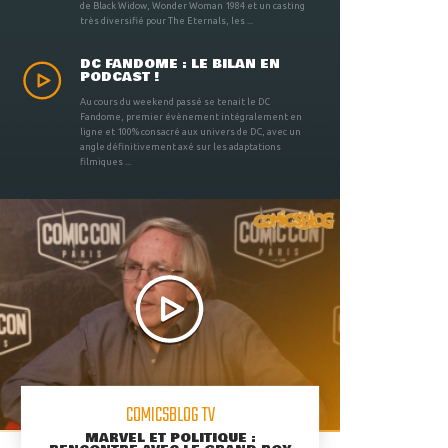
de Black Widow, Wonder Woman 1984 et un casting
très diversifié pour The Eternals, les ...
DC FANDOME : LE BILAN EN
PODCAST !
Au cours du weekend passé se tenait le DC
Fandome, premier évènement intégralement en
ligne et 100% consacré aux univers de DC, avec un
angle définitivement axé sur les adaptations
filmiques ...
COMICSBLOG TV
MARVEL ET POLITIQUE :