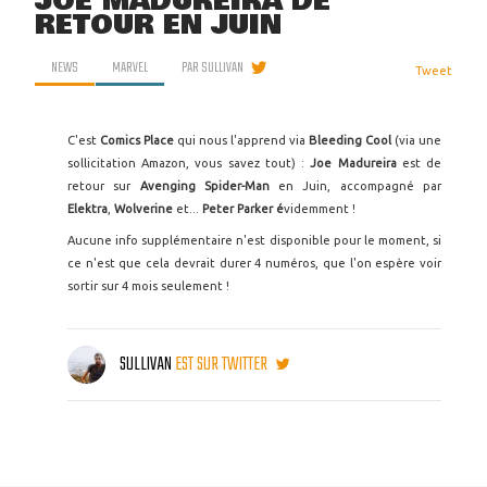
JOE MADUREIRA DE
RETOUR EN JUIN
NEWS
MARVEL
PAR
SULLIVAN
Tweet
C'est
Comics Place
qui nous l'apprend via
Bleeding Cool
(via une
sollicitation Amazon, vous savez tout) :
Joe Madureira
est de
retour sur
Avenging Spider-Man
en Juin, accompagné par
Elektra
,
Wolverine
et...
Peter Parker é
videmment !
Aucune info supplémentaire n'est disponible pour le moment, si
ce n'est que cela devrait durer 4 numéros, que l'on espère voir
sortir sur 4 mois seulement !
SULLIVAN
EST SUR TWITTER