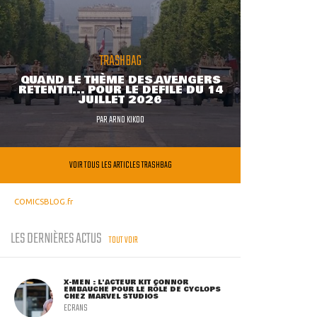
TRASHBAG
QUAND LE THÈME DES AVENGERS
RETENTIT... POUR LE DÉFILÉ DU 14
JUILLET 2026
PAR
ARNO KIKOO
VOIR TOUS LES ARTICLES TRASHBAG
COMICSBLOG.fr
LES DERNIÈRES ACTUS
TOUT VOIR
X-MEN : L'ACTEUR KIT CONNOR
EMBAUCHÉ POUR LE RÔLE DE CYCLOPS
CHEZ MARVEL STUDIOS
ECRANS