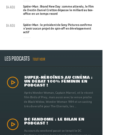
04 AOU
Spider-Man : Brand New Day : comme attendu, le film
de Destin Daniel Cretton dépasse le milliard au box-
office en un temps record
04 AOU
Spider-Man : le président de Sony Pictures confirme
n'avoir aucun projet de spin-off en développement
actif
LES PODCASTS
TOUT VOIR
SUPER-HÉROÏNES AU CINÉMA :
UN DÉBAT 100% FÉMININ EN
PODCAST !
Après Wonder Woman, Captain Marvel, et le récent
film Birds of Prey, mais aussi avec la venue proche
de Black Widow, Wonder Woman 1984 et un casting
très diversifié pour The Eternals, les ...
DC FANDOME : LE BILAN EN
PODCAST !
Au cours du weekend passé se tenait le DC