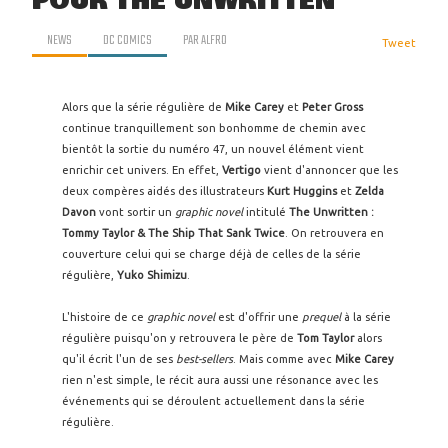
POUR THE UNWRITTEN
NEWS
DC COMICS
PAR
ALFRO
Tweet
Alors que la série régulière de
Mike Carey
et
Peter Gross
continue tranquillement son bonhomme de chemin avec
bientôt la sortie du numéro 47, un nouvel élément vient
enrichir cet univers. En effet,
Vertigo
vient d'annoncer que les
deux compères aidés des illustrateurs
Kurt Huggins
et
Zelda
Davon
vont sortir un
graphic novel
intitulé
The Unwritten :
Tommy Taylor & The Ship That Sank Twice
. On retrouvera en
couverture celui qui se charge déjà de celles de la série
régulière,
Yuko Shimizu
.
L'histoire de ce
graphic novel
est d'offrir une
prequel
à la série
régulière puisqu'on y retrouvera le père de
Tom Taylor
alors
qu'il écrit l'un de ses
best-sellers
. Mais comme avec
Mike Carey
rien n'est simple, le récit aura aussi une résonance avec les
événements qui se déroulent actuellement dans la série
régulière.