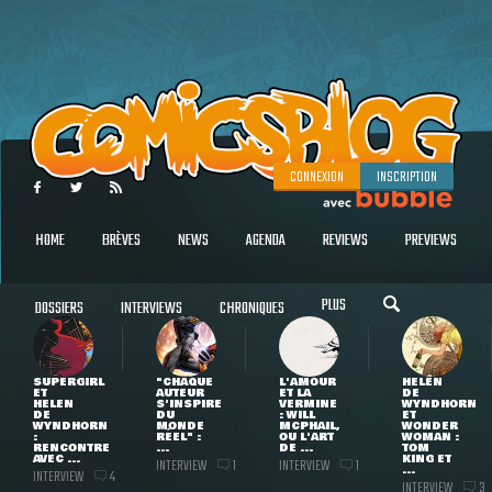
CONNEXION
INSCRIPTION
HOME
BRÈVES
NEWS
AGENDA
REVIEWS
PREVIEWS
PLUS
DOSSIERS
INTERVIEWS
CHRONIQUES
SUPERGIRL
"CHAQUE
L'AMOUR
HELEN
ET
AUTEUR
ET LA
DE
HELEN
S'INSPIRE
VERMINE
WYNDHORN
DE
DU
: WILL
ET
WYNDHORN
MONDE
MCPHAIL,
WONDER
:
RÉEL" :
OU L'ART
WOMAN :
RENCONTRE
...
DE ...
TOM
AVEC ...
KING ET
INTERVIEW
INTERVIEW
1
1
...
INTERVIEW
4
INTERVIEW
3