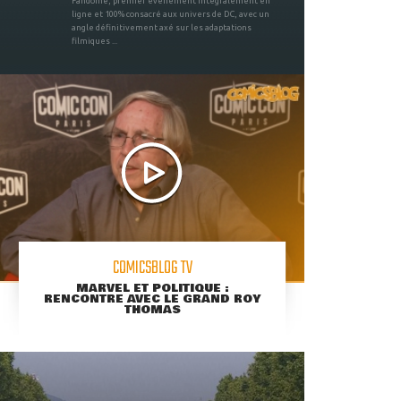
Fandome, premier évènement intégralement en
ligne et 100% consacré aux univers de DC, avec un
angle définitivement axé sur les adaptations
filmiques ...
COMICSBLOG TV
MARVEL ET POLITIQUE :
RENCONTRE AVEC LE GRAND ROY
THOMAS