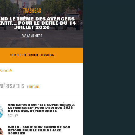
TRASHBAG
ND LE THÈME DES AVENGERS
NTIT... POUR LE DÉFILÉ DU 14
JUILLET 2026
PAR
ARNO KIKOO
VOIR TOUS LES ARTICLES TRASHBAG
BLOG.fr
NIÈRES ACTUS
TOUT VOIR
UNE EXPOSITION "LES SUPER-HÉROS À
LA FRANÇAISE" POUR L'ÉDITION 2026
DU FESTIVAL HYPERMONDES
ACTU VF
X-MEN : SADIE SINK CONFIRME SON
RETOUR POUR LE FILM DE JAKE
SCHREIER