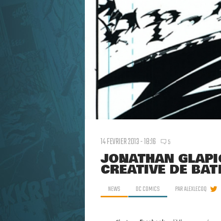
14 FEVRIER 2013 - 18:16
5
JONATHAN GLAPIO
CRÉATIVE DE BAT
NEWS
DC COMICS
PAR
ALEXLECOQ