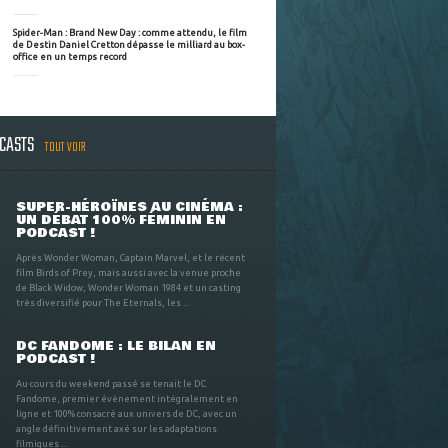
Spider-Man : Brand New Day : comme attendu, le film
de Destin Daniel Cretton dépasse le milliard au box-
office en un temps record
DCASTS
TOUT VOIR
SUPER-HÉROÏNES AU CINÉMA :
UN DÉBAT 100% FÉMININ EN
PODCAST !
Après Wonder Woman, Captain Marvel, et le récent
film Birds of Prey, mais aussi avec la venue proche
de Black Widow, Wonder Woman 1984 et un casting
très diversifié pour The Eternals, les ...
DC FANDOME : LE BILAN EN
PODCAST !
Au cours du weekend passé se tenait le DC
Fandome, premier évènement intégralement en
ligne et 100% consacré aux univers de DC, avec un
angle définitivement axé sur les adaptations
filmiques ...