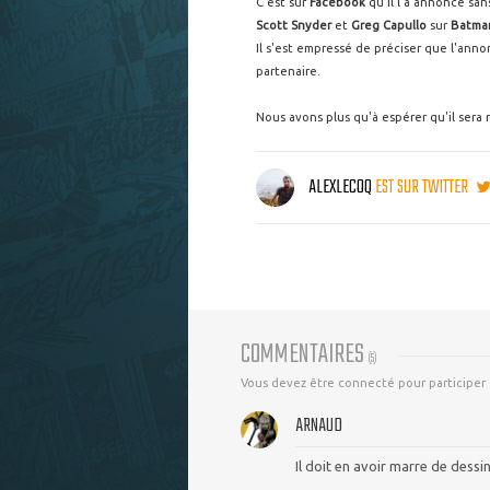
C'est sur
Facebook
qu'il l'a annoncé sa
Scott Snyder
et
Greg Capullo
sur
Batma
Il s'est empressé de préciser que l'ann
partenaire.
Nous avons plus qu'à espérer qu'il sera
ALEXLECOQ
EST SUR TWITTER
COMMENTAIRES
(
5
)
Vous devez être connecté pour participer
ARNAUD
Il doit en avoir marre de dessi