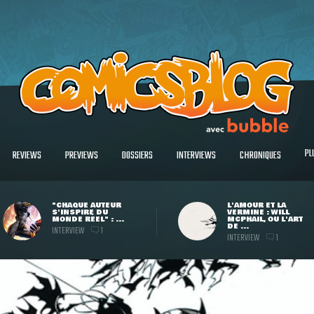
PL
REVIEWS
PREVIEWS
DOSSIERS
INTERVIEWS
CHRONIQUES
"CHAQUE AUTEUR
L'AMOUR ET LA
S'INSPIRE DU
VERMINE : WILL
MONDE RÉEL" : ...
MCPHAIL, OU L'ART
DE ...
INTERVIEW
1
INTERVIEW
1