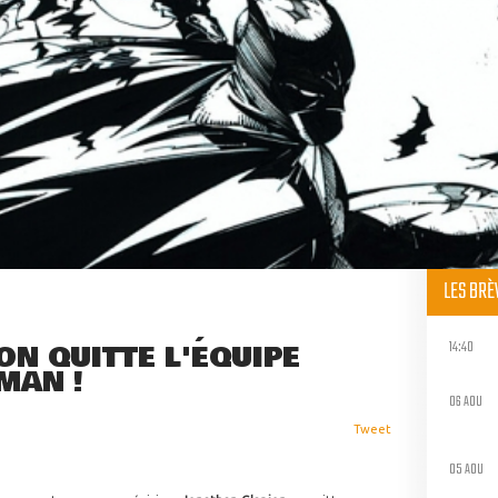
LES BR
14:40
N QUITTE L'ÉQUIPE
MAN !
06 AOU
Tweet
05 AOU