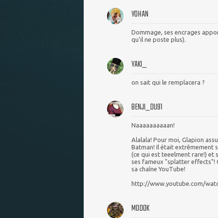
YOHAN
Dommage, ses encrages apport
qu'il ne poste plus).
YAKI_
on sait qui le remplacera ?
BENJI_DU91
Naaaaaaaaaan!
Alalala! Pour moi, Glapion assu
Batman! Il était extrêmement so
(ce qui est teeelment rare!) e
ses fameux "splatter effects"! 
sa chaîne YouTube!
http://www.youtube.com/wat
MODOK