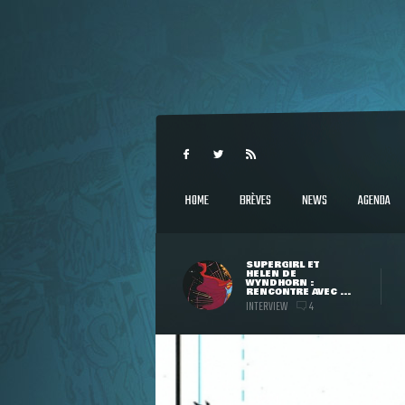
HOME
BRÈVES
NEWS
AGENDA
SUPERGIRL ET
HELEN DE
WYNDHORN :
RENCONTRE AVEC ...
INTERVIEW
4