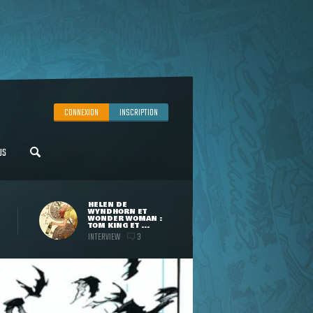
CONNEXION
INSCRIPTION
US
HELEN DE
WYNDHORN ET
WONDER WOMAN :
TOM KING ET ...
INTERVIEW
3