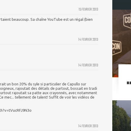
15 FEVRIER 2013
aient beaucoup. Sa chaîne YouTube est un régal (bien
14 FEVRIER 2013
14 FEVRIER 2013
R
rait un bon 20% du syle si particulier de Capullo sur
igneux, rajoutait des détails de partout, bossait en tradi
t surtout rajoutait sa patte aux crayonnés, avec notamment
Ce mec... tellement de talent! Suffit de voir les vidéos de
ch?v=tVucRFJ9N3o
14 FEVRIER 2013