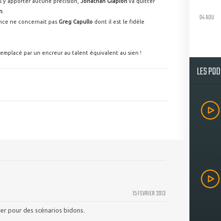
ns y apporter aucune précision,
Jonathan Glapion
va quitter
n
.
04 AOU
once ne concernait pas
Greg Capullo
dont il est le fidèle
 remplacé par un encreur au talent équivalent au sien !
LES PO
15 FEVRIER 2013
ner pour des scénarios bidons.