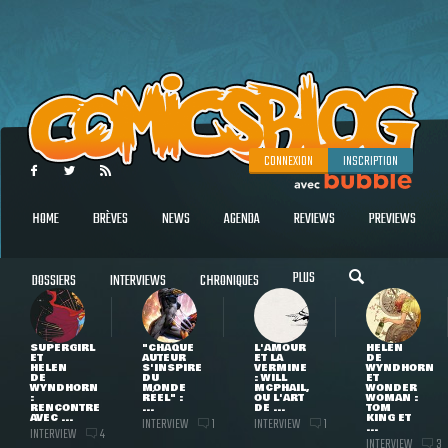
CONNEXION
INSCRIPTION
HOME
BRÈVES
NEWS
AGENDA
REVIEWS
PREVIEWS
PLUS
DOSSIERS
INTERVIEWS
CHRONIQUES
SUPERGIRL
"CHAQUE
L'AMOUR
HELEN
ET
AUTEUR
ET LA
DE
HELEN
S'INSPIRE
VERMINE
WYNDHORN
DE
DU
: WILL
ET
WYNDHORN
MONDE
MCPHAIL,
WONDER
:
RÉEL" :
OU L'ART
WOMAN :
RENCONTRE
...
DE ...
TOM
AVEC ...
KING ET
INTERVIEW
INTERVIEW
1
1
...
INTERVIEW
4
INTERVIEW
3