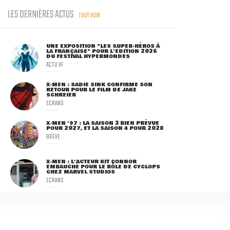
LES DERNIÈRES ACTUS
TOUT VOIR
UNE EXPOSITION "LES SUPER-HÉROS À
LA FRANÇAISE" POUR L'ÉDITION 2026
DU FESTIVAL HYPERMONDES
ACTU VF
X-MEN : SADIE SINK CONFIRME SON
RETOUR POUR LE FILM DE JAKE
SCHREIER
ECRANS
X-MEN '97 : LA SAISON 3 BIEN PRÉVUE
POUR 2027, ET LA SAISON 4 POUR 2028
BRÈVE
X-MEN : L'ACTEUR KIT CONNOR
EMBAUCHÉ POUR LE RÔLE DE CYCLOPS
CHEZ MARVEL STUDIOS
ECRANS