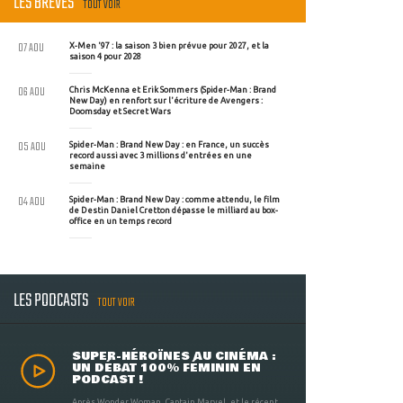
LES BRÈVES
TOUT VOIR
07 AOU
X-Men '97 : la saison 3 bien prévue pour 2027, et la
saison 4 pour 2028
06 AOU
Chris McKenna et Erik Sommers (Spider-Man : Brand
New Day) en renfort sur l'écriture de Avengers :
Doomsday et Secret Wars
05 AOU
Spider-Man : Brand New Day : en France, un succès
record aussi avec 3 millions d'entrées en une
semaine
04 AOU
Spider-Man : Brand New Day : comme attendu, le film
de Destin Daniel Cretton dépasse le milliard au box-
office en un temps record
LES PODCASTS
TOUT VOIR
SUPER-HÉROÏNES AU CINÉMA :
UN DÉBAT 100% FÉMININ EN
PODCAST !
Après Wonder Woman, Captain Marvel, et le récent