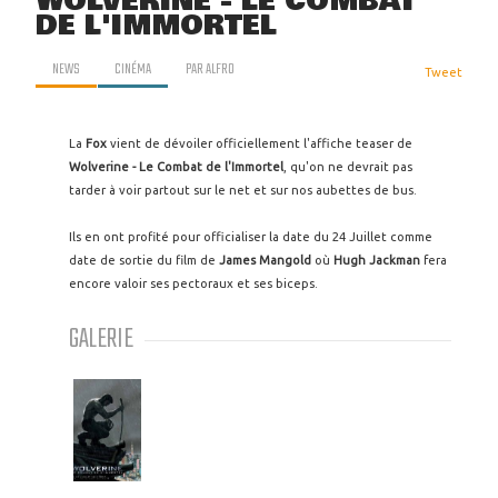
WOLVERINE - LE COMBAT
DE L'IMMORTEL
NEWS
CINÉMA
PAR
ALFRO
Tweet
La
Fox
vient de dévoiler officiellement l'affiche teaser de
Wolverine - Le Combat de l'Immortel
, qu'on ne devrait pas
tarder à voir partout sur le net et sur nos aubettes de bus.
Ils en ont profité pour officialiser la date du 24 Juillet comme
date de sortie du film de
James Mangold
où
Hugh Jackman
fera
encore valoir ses pectoraux et ses biceps.
GALERIE