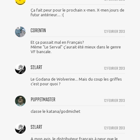
Ça fait peur pour le prochain x-men. X-men jours de
futur antérieur.... :(
CORENTIN
12 FEVRIER 2013
Et ça passait mal en Français?
Même "Le Serval" ç'aurait été mieux dans le genre
VF bancale.
S2LART
12 FEVRIER 2013
Le Godana de Wolverine... Mais du coup les griffes
c'est pour quoi ?
PUPPETMASTER
12 FEVRIER 2013
classe le katana/godmichet
S2LART
12 FEVRIER 2013
A mon avis, le distributeur français à peur que le