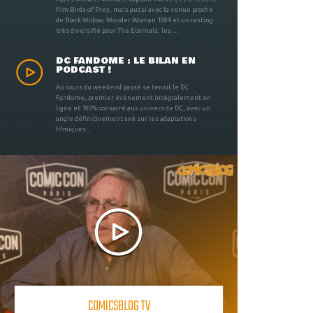
film Birds of Prey, mais aussi avec la venue proche
de Black Widow, Wonder Woman 1984 et un casting
très diversifié pour The Eternals, les ...
DC FANDOME : LE BILAN EN
PODCAST !
Au cours du weekend passé se tenait le DC
Fandome, premier évènement intégralement en
ligne et 100% consacré aux univers de DC, avec un
angle définitivement axé sur les adaptations
filmiques ...
COMICSBLOG TV