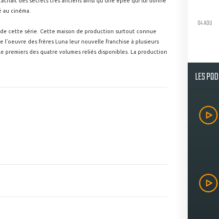
cachait des secrets très anciens ainsi qu'une épée qui lui donne
é au cinéma.
04 AOU
s de cette série. Cette maison de production surtout connue
e l'oeuvre des frères Luna leur nouvelle franchise à plusieurs
ur le premiers des quatre volumes reliés disponibles. La production
LES PO