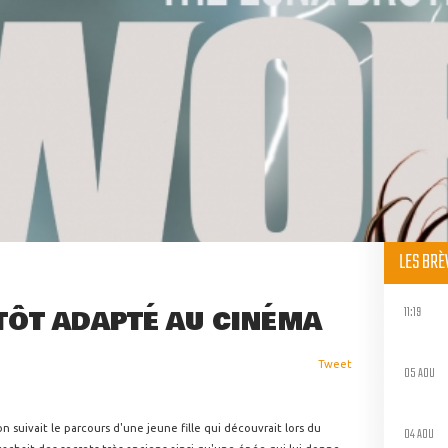
LES BR
11:19
TÔT ADAPTÉ AU CINÉMA
Tweet
05 AOU
on suivait le parcours d'une jeune fille qui découvrait lors du
04 AOU