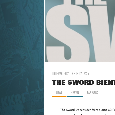
06 FEVRIER 2013 - 18:12
1
THE SWORD BIEN
NEWS
MARVEL
PAR
ALFRO
The Sword
, comics des frères
Luna
où l'