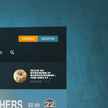
CONNEXION
INSCRIPTION
US
HELEN DE
WYNDHORN ET
WONDER WOMAN :
TOM KING ET ...
INTERVIEW
3