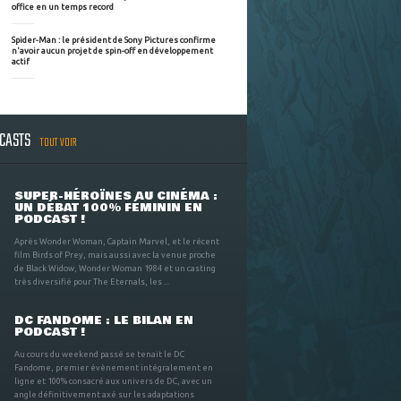
office en un temps record
Spider-Man : le président de Sony Pictures confirme
n'avoir aucun projet de spin-off en développement
actif
DCASTS
TOUT VOIR
SUPER-HÉROÏNES AU CINÉMA :
UN DÉBAT 100% FÉMININ EN
PODCAST !
Après Wonder Woman, Captain Marvel, et le récent
film Birds of Prey, mais aussi avec la venue proche
de Black Widow, Wonder Woman 1984 et un casting
très diversifié pour The Eternals, les ...
DC FANDOME : LE BILAN EN
PODCAST !
Au cours du weekend passé se tenait le DC
Fandome, premier évènement intégralement en
ligne et 100% consacré aux univers de DC, avec un
angle définitivement axé sur les adaptations