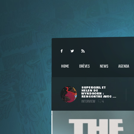
HOME
BRÈVES
NEWS
AGENDA
SUPERGIRL ET
HELEN DE
WYNDHORN :
RENCONTRE AVEC ...
INTERVIEW
4