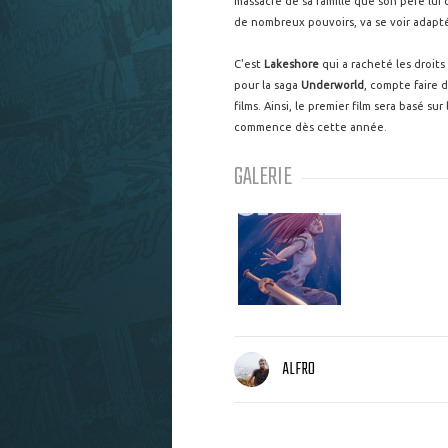
massacre de sa famille que son père lui 
de nombreux pouvoirs, va se voir adapt
C'est
Lakeshore
qui a racheté les droit
pour la saga
Underworld
, compte faire d
films. Ainsi, le premier film sera basé s
commence dès cette année.
GALERIE
ALFRO