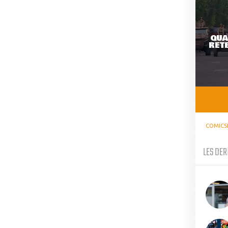
QUA
RETE
COMICS
LES DER