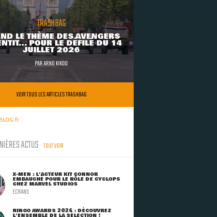
TRASHBAG
ND LE THÈME DES AVENGERS
NTIT... POUR LE DÉFILÉ DU 14
JUILLET 2026
PAR
ARNO KIKOO
VOIR TOUS LES ARTICLES TRASHBAG
BLOG.fr
NIÈRES ACTUS
TOUT VOIR
X-MEN : L'ACTEUR KIT CONNOR
EMBAUCHÉ POUR LE RÔLE DE CYCLOPS
CHEZ MARVEL STUDIOS
ECRANS
RINGO AWARDS 2026 : DÉCOUVREZ
L'ENSEMBLE DE LA SÉLECTION !