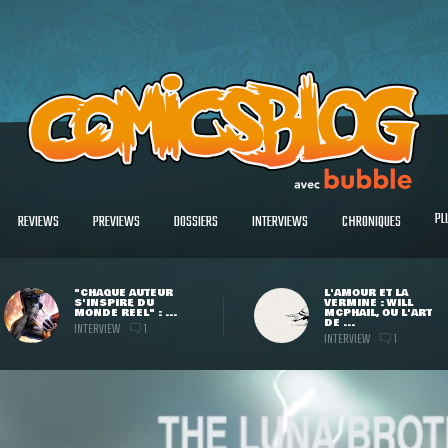
PL
REVIEWS
PREVIEWS
DOSSIERS
INTERVIEWS
CHRONIQUES
"CHAQUE AUTEUR
L'AMOUR ET LA
S'INSPIRE DU
VERMINE : WILL
MONDE RÉEL" : ...
MCPHAIL, OU L'ART
DE ...
INTERVIEW
1
INTERVIEW
1