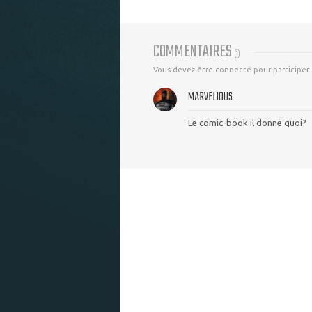
COMMENTAIRES
(
1
)
Vous devez être connecté pour participer
MARVELIOUS
Le comic-book il donne quoi?