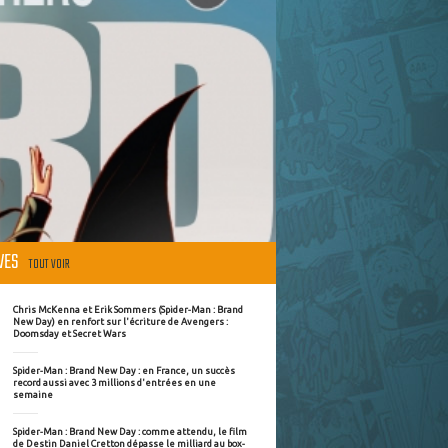
ÈVES
TOUT VOIR
Chris McKenna et Erik Sommers (Spider-Man : Brand
New Day) en renfort sur l'écriture de Avengers :
Doomsday et Secret Wars
Spider-Man : Brand New Day : en France, un succès
record aussi avec 3 millions d'entrées en une
semaine
Spider-Man : Brand New Day : comme attendu, le film
de Destin Daniel Cretton dépasse le milliard au box-