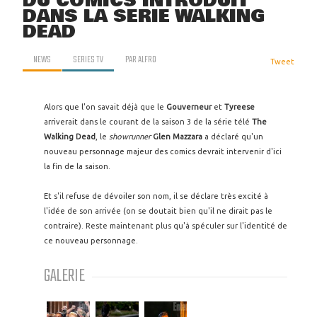
DU COMICS INTRODUIT
DANS LA SÉRIE WALKING
DEAD
NEWS
SERIES TV
PAR
ALFRO
Tweet
Alors que l'on savait déjà que le
Gouverneur
et
Tyreese
arriverait dans le courant de la saison 3 de la série télé
The
Walking Dead
, le
showrunner
Glen Mazzara
a déclaré qu'un
nouveau personnage majeur des comics devrait intervenir d'ici
la fin de la saison.
Et s'il refuse de dévoiler son nom, il se déclare très excité à
l'idée de son arrivée (on se doutait bien qu'il ne dirait pas le
contraire). Reste maintenant plus qu'à spéculer sur l'identité de
ce nouveau personnage.
GALERIE