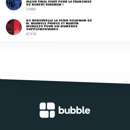
FAÇON FINAL FIGHT POUR LA FRANCHISE
DE ROBERT KIRKMAN !
ECRANS
DC RENOUVELLE LA SÉRIE DEADMAN DE
W. MAXWELL PRINCE ET MARTIN
MORAZZO POUR SIX NUMÉROS
SUPPLÉMENTAIRES
ACTU VO