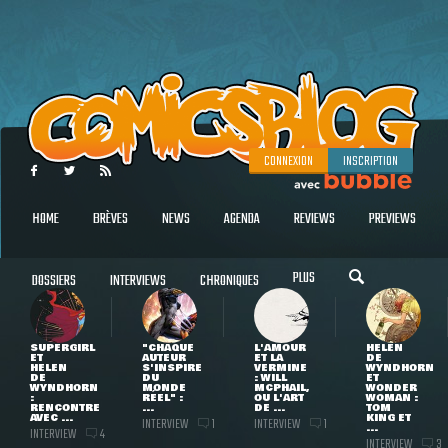
CONNEXION
INSCRIPTION
HOME
BRÈVES
NEWS
AGENDA
REVIEWS
PREVIEWS
PLUS
DOSSIERS
INTERVIEWS
CHRONIQUES
SUPERGIRL
"CHAQUE
L'AMOUR
HELEN
ET
AUTEUR
ET LA
DE
HELEN
S'INSPIRE
VERMINE
WYNDHORN
DE
DU
: WILL
ET
WYNDHORN
MONDE
MCPHAIL,
WONDER
:
RÉEL" :
OU L'ART
WOMAN :
RENCONTRE
...
DE ...
TOM
AVEC ...
KING ET
INTERVIEW
INTERVIEW
1
1
...
INTERVIEW
4
INTERVIEW
3