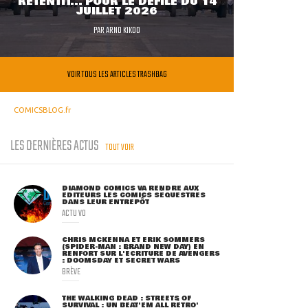
RETENTIT... POUR LE DÉFILÉ DU 14
JUILLET 2026
PAR
ARNO KIKOO
VOIR TOUS LES ARTICLES TRASHBAG
COMICSBLOG.fr
LES DERNIÈRES ACTUS
TOUT VOIR
DIAMOND COMICS VA RENDRE AUX
ÉDITEURS LES COMICS SÉQUESTRÉS
DANS LEUR ENTREPÔT
ACTU VO
CHRIS MCKENNA ET ERIK SOMMERS
(SPIDER-MAN : BRAND NEW DAY) EN
RENFORT SUR L'ÉCRITURE DE AVENGERS
: DOOMSDAY ET SECRET WARS
BRÈVE
THE WALKING DEAD : STREETS OF
SURVIVAL : UN BEAT'EM ALL RÉTRO'