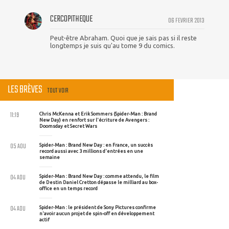
CERCOPITHEQUE
06 FEVRIER 2013
Peut-être Abraham. Quoi que je sais pas si il reste
longtemps je suis qu'au tome 9 du comics.
LES BRÈVES
TOUT VOIR
11:19
Chris McKenna et Erik Sommers (Spider-Man : Brand
New Day) en renfort sur l'écriture de Avengers :
Doomsday et Secret Wars
05 AOU
Spider-Man : Brand New Day : en France, un succès
record aussi avec 3 millions d'entrées en une
semaine
04 AOU
Spider-Man : Brand New Day : comme attendu, le film
de Destin Daniel Cretton dépasse le milliard au box-
office en un temps record
04 AOU
Spider-Man : le président de Sony Pictures confirme
n'avoir aucun projet de spin-off en développement
actif