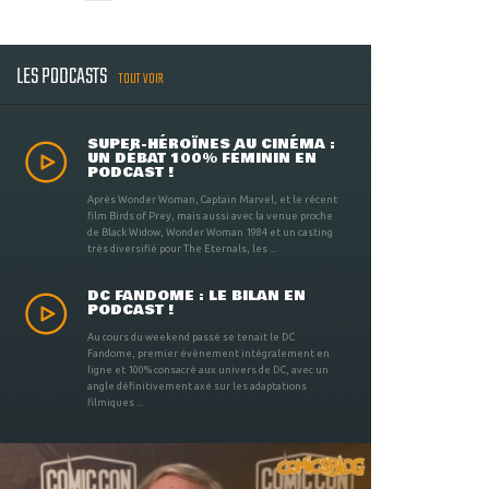
LES PODCASTS
TOUT VOIR
SUPER-HÉROÏNES AU CINÉMA :
UN DÉBAT 100% FÉMININ EN
PODCAST !
Après Wonder Woman, Captain Marvel, et le récent
film Birds of Prey, mais aussi avec la venue proche
de Black Widow, Wonder Woman 1984 et un casting
très diversifié pour The Eternals, les ...
DC FANDOME : LE BILAN EN
PODCAST !
Au cours du weekend passé se tenait le DC
Fandome, premier évènement intégralement en
ligne et 100% consacré aux univers de DC, avec un
angle définitivement axé sur les adaptations
filmiques ...