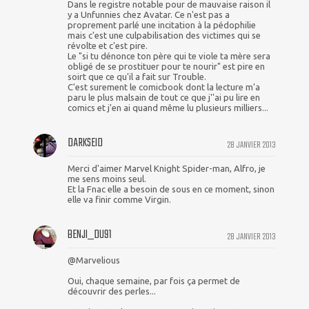
Dans le registre notable pour de mauvaise raison il
y a Unfunnies chez Avatar. Ce n'est pas a
proprement parlé une incitation à la pédophilie
mais c'est une culpabilisation des victimes qui se
révolte et c'est pire.
Le "si tu dénonce ton père qui te viole ta mère sera
obligé de se prostituer pour te nourir" est pire en
soirt que ce qu'il a fait sur Trouble.
C'est surement le comicbook dont la lecture m'a
paru le plus malsain de tout ce que j''ai pu lire en
comics et j'en ai quand même lu plusieurs milliers...
DARKSEID
28 JANVIER 2013
Merci d'aimer Marvel Knight Spider-man, Alfro, je
me sens moins seul.
Et la Fnac elle a besoin de sous en ce moment, sinon
elle va finir comme Virgin.
BENJI_DU91
28 JANVIER 2013
@Marvelious
Oui, chaque semaine, par fois ça permet de
découvrir des perles...