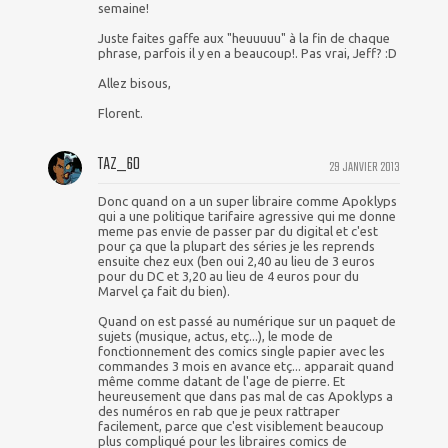
semaine!
Juste faites gaffe aux "heuuuuu" à la fin de chaque
phrase, parfois il y en a beaucoup!. Pas vrai, Jeff? :D
Allez bisous,
Florent.
TAZ_60
29 JANVIER 2013
Donc quand on a un super libraire comme Apoklyps
qui a une politique tarifaire agressive qui me donne
meme pas envie de passer par du digital et c'est
pour ça que la plupart des séries je les reprends
ensuite chez eux (ben oui 2,40 au lieu de 3 euros
pour du DC et 3,20 au lieu de 4 euros pour du
Marvel ça fait du bien).
Quand on est passé au numérique sur un paquet de
sujets (musique, actus, etç...), le mode de
fonctionnement des comics single papier avec les
commandes 3 mois en avance etç... apparait quand
même comme datant de l'age de pierre. Et
heureusement que dans pas mal de cas Apoklyps a
des numéros en rab que je peux rattraper
facilement, parce que c'est visiblement beaucoup
plus compliqué pour les libraires comics de