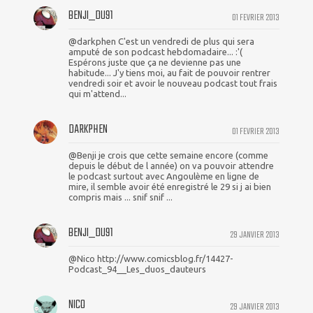
BENJI_DU91
01 FEVRIER 2013
@darkphen C'est un vendredi de plus qui sera
amputé de son podcast hebdomadaire... :'(
Espérons juste que ça ne devienne pas une
habitude... J'y tiens moi, au fait de pouvoir rentrer
vendredi soir et avoir le nouveau podcast tout frais
qui m'attend...
DARKPHEN
01 FEVRIER 2013
@Benji je crois que cette semaine encore (comme
depuis le début de l année) on va pouvoir attendre
le podcast surtout avec Angoulème en ligne de
mire, il semble avoir été enregistré le 29 si j ai bien
compris mais ... snif snif ...
BENJI_DU91
29 JANVIER 2013
@Nico http://www.comicsblog.fr/14427-
Podcast_94__Les_duos_dauteurs
NICO
29 JANVIER 2013