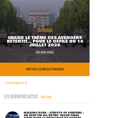
TRASHBAG
QUAND LE THÈME DES AVENGERS
RETENTIT... POUR LE DÉFILÉ DU 14
JUILLET 2026
PAR
ARNO KIKOO
VOIR TOUS LES ARTICLES TRASHBAG
COMICSBLOG.fr
LES DERNIÈRES ACTUS
TOUT VOIR
WALKING DEAD : STREETS OF SURVIVAL :
UN BEAT'EM ALL RÉTRO' FAÇON FINAL