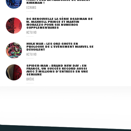
FIGHT POUR LA FRANCHISE DE ROBERT
KIRKMAN !
ECRANS
DC RENOUVELLE LA SÉRIE DEADMAN DE
W. MAXWELL PRINCE ET MARTIN
MORAZZO POUR SIX NUMÉROS
SUPPLÉMENTAIRES
ACTU VO
HULK WAR : LES ONE-SHOTS EN
PROLOGUE DE L'ÉVÈNEMENT MARVEL SE
DÉVOILENT
ACTU VO
SPIDER-MAN : BRAND NEW DAY : EN
FRANCE, UN SUCCÈS RECORD AUSSI
AVEC 3 MILLIONS D'ENTRÉES EN UNE
SEMAINE
BRÈVE