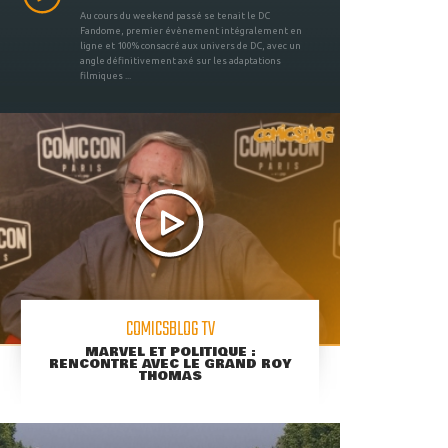
Au cours du weekend passé se tenait le DC
Fandome, premier évènement intégralement en
ligne et 100% consacré aux univers de DC, avec un
angle définitivement axé sur les adaptations
filmiques ...
COMICSBLOG TV
MARVEL ET POLITIQUE :
RENCONTRE AVEC LE GRAND ROY
THOMAS