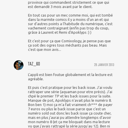
province qui commandent strictement ce que qui
est demandé 3 mois avant par le client.
En tout cas pour un mec comme moi, qui est tombé
dans la marmite comics il y a moins d'un an et qui
sur d'autres points a l'habitude du numérique, c'est
vachement contraignant (enfin pas trop du coup,
grâce à Laurent et Remi d'Apoklyps :) )
Et c'est pour ça que Comixology, je pense pas que
ça soit des ogres tous méchants pas beau. Mais
c'est que mon avis...
TAZ_60
29 JANVIER 2013
L'appli est bien foutue globalement et la lecture est
agréable.
Et puis c'est pratique pour les back issue. J'ai voulu
rattraper une série (aquaman pour etre précis). J'ai
chpé le premier TP et les back issues pour la suite.
Manque de pot, Apoklyps n'avait plus le numéro 8.
Bon ben 1) moi ça m'a fait vraiment ch*** de payer
7 euros ou plus le back issue parce que c'est un
numéro sold out donc les back issue ça coute cher,
mais en plus j'aurai pu attendre longtemps d'avoir
mon numéro 8 (et ça me bloquait dans ma lecture
vu que j'avais rattrapé la série jusqu'au 12). Ben ni