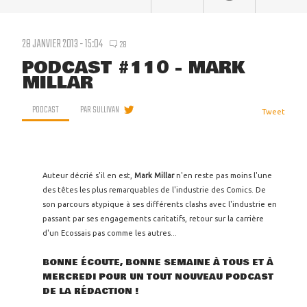
28 JANVIER 2013 - 15:04
28
PODCAST #110 - MARK
MILLAR
PODCAST
PAR
SULLIVAN
Tweet
Auteur décrié s'il en est,
Mark Millar
n'en reste pas moins l'une
des têtes les plus remarquables de l'industrie des Comics. De
son parcours atypique à ses différents clashs avec l'industrie en
passant par ses engagements caritatifs, retour sur la carrière
d'un Ecossais pas comme les autres...
BONNE ÉCOUTE, BONNE SEMAINE À TOUS ET À
MERCREDI POUR UN TOUT NOUVEAU PODCAST
DE LA RÉDACTION !