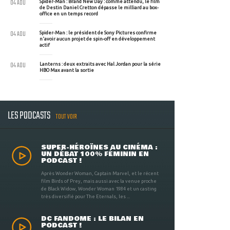
04 AOU
Spider-Man : Brand New Day : comme attendu, le film
de Destin Daniel Cretton dépasse le milliard au box-
office en un temps record
04 AOU
Spider-Man : le président de Sony Pictures confirme
n'avoir aucun projet de spin-off en développement
actif
04 AOU
Lanterns : deux extraits avec Hal Jordan pour la série
HBO Max avant la sortie
LES PODCASTS
TOUT VOIR
SUPER-HÉROÏNES AU CINÉMA :
UN DÉBAT 100% FÉMININ EN
PODCAST !
Après Wonder Woman, Captain Marvel, et le récent
film Birds of Prey, mais aussi avec la venue proche
de Black Widow, Wonder Woman 1984 et un casting
très diversifié pour The Eternals, les ...
DC FANDOME : LE BILAN EN
PODCAST !