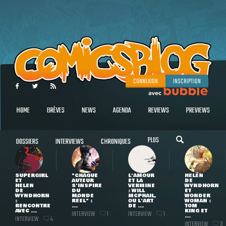
CONNEXION
INSCRIPTION
HOME
BRÈVES
NEWS
AGENDA
REVIEWS
PREVIEWS
PLUS
DOSSIERS
INTERVIEWS
CHRONIQUES
SUPERGIRL
"CHAQUE
L'AMOUR
HELEN
ET
AUTEUR
ET LA
DE
HELEN
S'INSPIRE
VERMINE
WYNDHORN
DE
DU
: WILL
ET
WYNDHORN
MONDE
MCPHAIL,
WONDER
:
RÉEL" :
OU L'ART
WOMAN :
RENCONTRE
...
DE ...
TOM
AVEC ...
KING ET
INTERVIEW
INTERVIEW
1
1
...
INTERVIEW
4
INTERVIEW
3