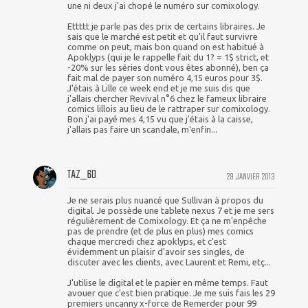
une ni deux j'ai chopé le numéro sur comixology.
Ettttt je parle pas des prix de certains libraires. Je
sais que le marché est petit et qu'il faut survivre
comme on peut, mais bon quand on est habitué à
Apoklyps (qui je le rappelle fait du 1? = 1$ strict, et
-20% sur les séries dont vous êtes abonné), ben ça
fait mal de payer son numéro 4,15 euros pour 3$.
J'étais à Lille ce week end et je me suis dis que
j'allais chercher Revival n°6 chez le fameux libraire
comics lillois au lieu de le rattraper sur comixology.
Bon j'ai payé mes 4,15 vu que j'étais à la caisse,
j'allais pas faire un scandale, m'enfin...
TAZ_60
29 JANVIER 2013
Je ne serais plus nuancé que Sullivan à propos du
digital. Je possède une tablete nexus 7 et je me sers
régulièrement de Comixology. Et ça ne m'enpêche
pas de prendre (et de plus en plus) mes comics
chaque mercredi chez apoklyps, et c'est
évidemment un plaisir d'avoir ses singles, de
discuter avec les clients, avec Laurent et Remi, etç...
J'utilise le digital et le papier en même temps. Faut
avouer que c'est bien pratique. Je me suis fais les 29
premiers uncanny x-force de Remerder pour 99