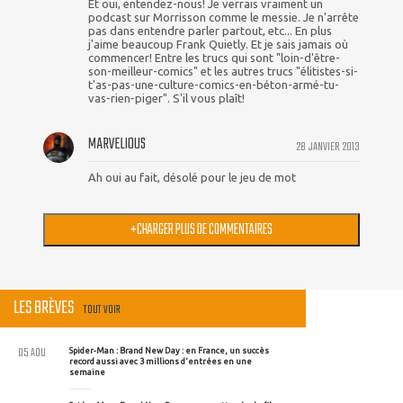
Et oui, entendez-nous! Je verrais vraiment un
podcast sur Morrisson comme le messie. Je n'arrête
pas dans entendre parler partout, etc... En plus
j'aime beaucoup Frank Quietly. Et je sais jamais où
commencer! Entre les trucs qui sont "loin-d'être-
son-meilleur-comics" et les autres trucs "élitistes-si-
t'as-pas-une-culture-comics-en-béton-armé-tu-
vas-rien-piger". S'il vous plaît!
MARVELIOUS
28 JANVIER 2013
Ah oui au fait, désolé pour le jeu de mot
+
CHARGER PLUS DE COMMENTAIRES
LES BRÈVES
TOUT VOIR
05 AOU
Spider-Man : Brand New Day : en France, un succès
record aussi avec 3 millions d'entrées en une
semaine