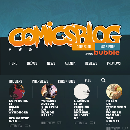
CONNEXION
INSCRIPTION
HOME
BRÈVES
NEWS
AGENDA
REVIEWS
PREVIEWS
PLUS
DOSSIERS
INTERVIEWS
CHRONIQUES
SUPERGIRL
"CHAQUE
L'AMOUR
HELEN
ET
AUTEUR
ET LA
DE
HELEN
S'INSPIRE
VERMINE
WYNDHORN
DE
DU
: WILL
ET
WYNDHORN
MONDE
MCPHAIL,
WONDER
:
RÉEL" :
OU L'ART
WOMAN :
RENCONTRE
...
DE ...
TOM
AVEC ...
KING ET
INTERVIEW
INTERVIEW
1
1
...
INTERVIEW
4
INTERVIEW
3