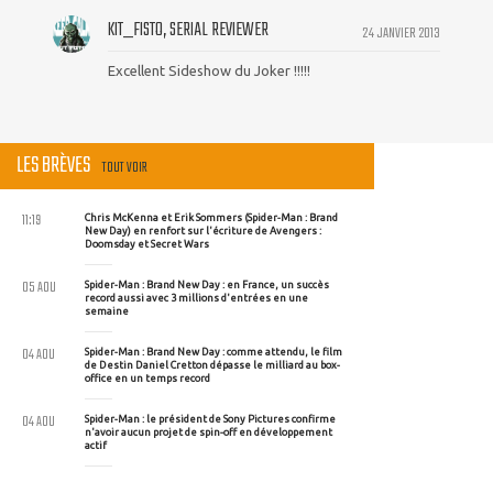
KIT_FISTO, SERIAL REVIEWER
24 JANVIER 2013
Excellent Sideshow du Joker !!!!!
LES BRÈVES
TOUT VOIR
11:19
Chris McKenna et Erik Sommers (Spider-Man : Brand
New Day) en renfort sur l'écriture de Avengers :
Doomsday et Secret Wars
05 AOU
Spider-Man : Brand New Day : en France, un succès
record aussi avec 3 millions d'entrées en une
semaine
04 AOU
Spider-Man : Brand New Day : comme attendu, le film
de Destin Daniel Cretton dépasse le milliard au box-
office en un temps record
04 AOU
Spider-Man : le président de Sony Pictures confirme
n'avoir aucun projet de spin-off en développement
actif