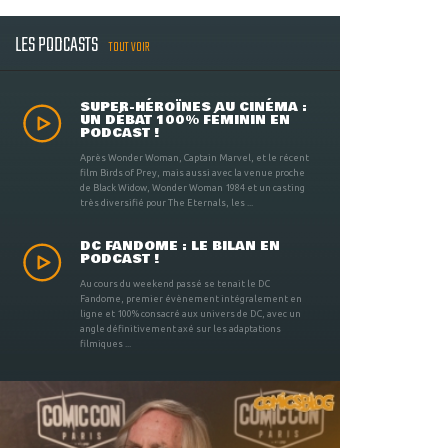
LES PODCASTS
TOUT VOIR
SUPER-HÉROÏNES AU CINÉMA :
UN DÉBAT 100% FÉMININ EN
PODCAST !
Après Wonder Woman, Captain Marvel, et le récent
film Birds of Prey, mais aussi avec la venue proche
de Black Widow, Wonder Woman 1984 et un casting
très diversifié pour The Eternals, les ...
DC FANDOME : LE BILAN EN
PODCAST !
Au cours du weekend passé se tenait le DC
Fandome, premier évènement intégralement en
ligne et 100% consacré aux univers de DC, avec un
angle définitivement axé sur les adaptations
filmiques ...