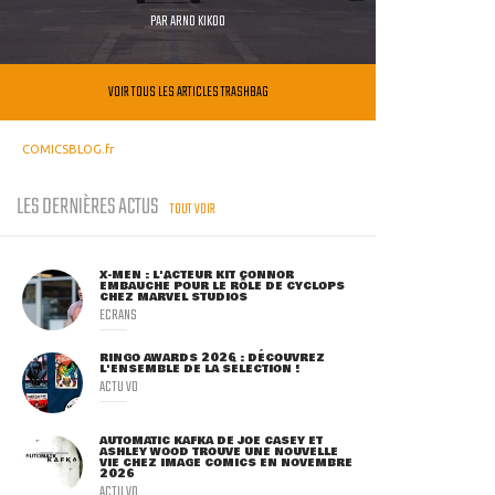
PAR
ARNO KIKOO
VOIR TOUS LES ARTICLES TRASHBAG
COMICSBLOG.fr
LES DERNIÈRES ACTUS
TOUT VOIR
X-MEN : L'ACTEUR KIT CONNOR
EMBAUCHÉ POUR LE RÔLE DE CYCLOPS
CHEZ MARVEL STUDIOS
ECRANS
RINGO AWARDS 2026 : DÉCOUVREZ
L'ENSEMBLE DE LA SÉLECTION !
ACTU VO
AUTOMATIC KAFKA DE JOE CASEY ET
ASHLEY WOOD TROUVE UNE NOUVELLE
VIE CHEZ IMAGE COMICS EN NOVEMBRE
2026
ACTU VO