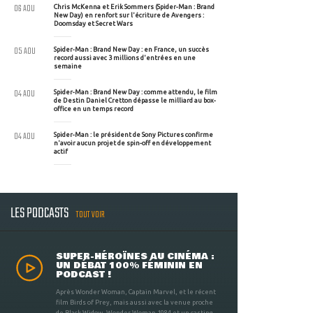
06 AOU
Chris McKenna et Erik Sommers (Spider-Man : Brand
New Day) en renfort sur l'écriture de Avengers :
Doomsday et Secret Wars
05 AOU
Spider-Man : Brand New Day : en France, un succès
record aussi avec 3 millions d'entrées en une
semaine
04 AOU
Spider-Man : Brand New Day : comme attendu, le film
de Destin Daniel Cretton dépasse le milliard au box-
office en un temps record
04 AOU
Spider-Man : le président de Sony Pictures confirme
n'avoir aucun projet de spin-off en développement
actif
LES PODCASTS
TOUT VOIR
SUPER-HÉROÏNES AU CINÉMA :
UN DÉBAT 100% FÉMININ EN
PODCAST !
Après Wonder Woman, Captain Marvel, et le récent
film Birds of Prey, mais aussi avec la venue proche
de Black Widow, Wonder Woman 1984 et un casting