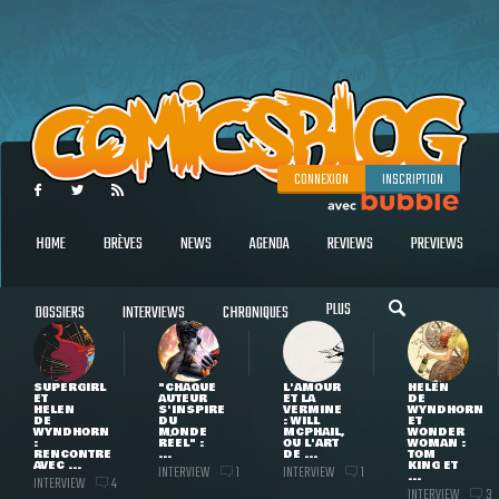
CONNEXION
INSCRIPTION
HOME
BRÈVES
NEWS
AGENDA
REVIEWS
PREVIEWS
PLUS
DOSSIERS
INTERVIEWS
CHRONIQUES
SUPERGIRL
"CHAQUE
L'AMOUR
HELEN
ET
AUTEUR
ET LA
DE
HELEN
S'INSPIRE
VERMINE
WYNDHORN
DE
DU
: WILL
ET
WYNDHORN
MONDE
MCPHAIL,
WONDER
:
RÉEL" :
OU L'ART
WOMAN :
RENCONTRE
...
DE ...
TOM
AVEC ...
KING ET
INTERVIEW
INTERVIEW
1
1
...
INTERVIEW
4
INTERVIEW
3