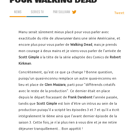
POUR WALKING DEAD
NEWS
SERIES TV
PAR
SULLIVAN
Tweet
Manu serait sûrement mieux placé pour vous parler avec
exactitude du rôle de
showrunner
dans une série Américaine, et
encore plus pour vous parler de
Walking Dead
, mais je prends
mon courage à deux mains et je viens vous parler de l'arrivée de
Scott Gimple
à la tête de la série adaptée des Comics de
Robert
Kirkman
.
Concrètement, qu'est ce que ça change ? Bonne question,
puisqu'un quasi-inconnu remplace un autre quasi-inconnu en
lieu et place de
Glen Mazzara
, parti pour "différends créatifs
avec le reste de la production". Ce dernier était en place
depuis le départ fracassant de
Frank Darabont
l'année passée,
tandis que
Scott Gimple
est loin d'être un intrus au sein de la
production puisqu'il a scripté les épisodes 3 et 7 et qu'il a écrit
intégralement le 6ème ainsi que l'avant dernier épisode de la
saison 3. Cette fois, je n'ai plus rien à vous dire et je me retire
déjeuner tranquillement... Bon appétit !