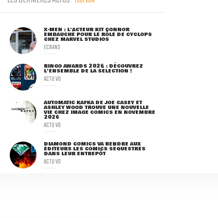
LES DERNIÈRES ACTUS
TOUT VOIR
X-MEN : L'ACTEUR KIT CONNOR
EMBAUCHÉ POUR LE RÔLE DE CYCLOPS
CHEZ MARVEL STUDIOS
ECRANS
RINGO AWARDS 2026 : DÉCOUVREZ
L'ENSEMBLE DE LA SÉLECTION !
ACTU VO
AUTOMATIC KAFKA DE JOE CASEY ET
ASHLEY WOOD TROUVE UNE NOUVELLE
VIE CHEZ IMAGE COMICS EN NOVEMBRE
2026
ACTU VO
DIAMOND COMICS VA RENDRE AUX
ÉDITEURS LES COMICS SÉQUESTRÉS
DANS LEUR ENTREPÔT
ACTU VO