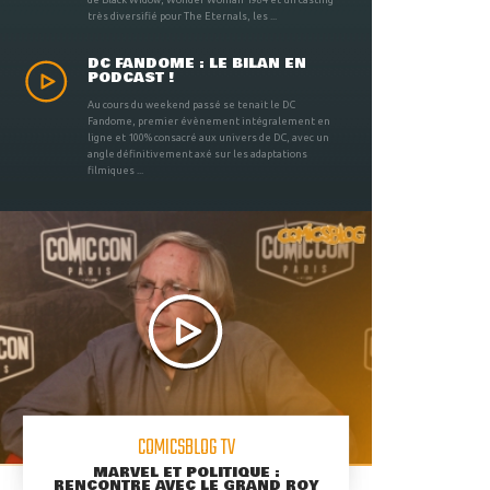
très diversifié pour The Eternals, les ...
DC FANDOME : LE BILAN EN
PODCAST !
Au cours du weekend passé se tenait le DC
Fandome, premier évènement intégralement en
ligne et 100% consacré aux univers de DC, avec un
angle définitivement axé sur les adaptations
filmiques ...
COMICSBLOG TV
MARVEL ET POLITIQUE :
RENCONTRE AVEC LE GRAND ROY