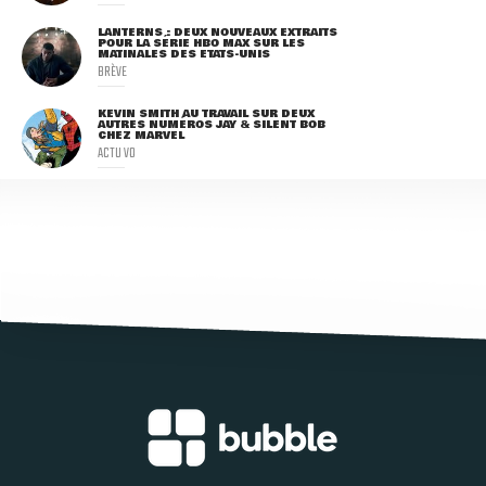
LANTERNS : DEUX NOUVEAUX EXTRAITS
POUR LA SÉRIE HBO MAX SUR LES
MATINALES DES ETATS-UNIS
BRÈVE
KEVIN SMITH AU TRAVAIL SUR DEUX
AUTRES NUMÉROS JAY & SILENT BOB
CHEZ MARVEL
ACTU VO