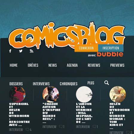
CONNEXION
INSCRIPTION
HOME
BRÈVES
NEWS
AGENDA
REVIEWS
PREVIEWS
PLUS
DOSSIERS
INTERVIEWS
CHRONIQUES
SUPERGIRL
"CHAQUE
L'AMOUR
HELEN
ET
AUTEUR
ET LA
DE
HELEN
S'INSPIRE
VERMINE
WYNDHORN
DE
DU
: WILL
ET
WYNDHORN
MONDE
MCPHAIL,
WONDER
:
RÉEL" :
OU L'ART
WOMAN :
RENCONTRE
...
DE ...
TOM
AVEC ...
KING ET
INTERVIEW
INTERVIEW
1
1
...
INTERVIEW
4
INTERVIEW
3