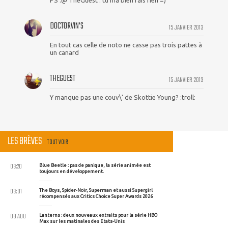
PS :@ TheGuest : tu ma bien fais rien =)
DOCTORVIN'S
15 JANVIER 2013
En tout cas celle de noto ne casse pas trois pattes à
un canard
THEGUEST
15 JANVIER 2013
Y manque pas une couv\' de Skottie Young? :troll:
LES BRÈVES
TOUT VOIR
09:20
Blue Beetle : pas de panique, la série animée est
toujours en développement.
09:01
The Boys, Spider-Noir, Superman et aussi Supergirl
récompensés aux Critics Choice Super Awards 2026
08 AOU
Lanterns : deux nouveaux extraits pour la série HBO
Max sur les matinales des Etats-Unis