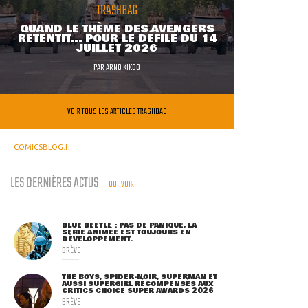
TRASHBAG
QUAND LE THÈME DES AVENGERS
RETENTIT... POUR LE DÉFILÉ DU 14
JUILLET 2026
PAR
ARNO KIKOO
VOIR TOUS LES ARTICLES TRASHBAG
COMICSBLOG.fr
LES DERNIÈRES ACTUS
TOUT VOIR
BLUE BEETLE : PAS DE PANIQUE, LA
SÉRIE ANIMÉE EST TOUJOURS EN
DÉVELOPPEMENT.
BRÈVE
THE BOYS, SPIDER-NOIR, SUPERMAN ET
AUSSI SUPERGIRL RÉCOMPENSÉS AUX
CRITICS CHOICE SUPER AWARDS 2026
BRÈVE