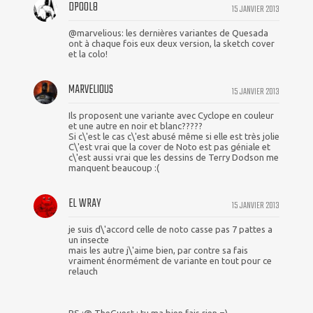
DPOOL8
15 JANVIER 2013
@marvelious: les dernières variantes de Quesada
ont à chaque fois eux deux version, la sketch cover
et la colo!
MARVELIOUS
15 JANVIER 2013
Ils proposent une variante avec Cyclope en couleur
et une autre en noir et blanc?????
Si c\'est le cas c\'est abusé même si elle est très jolie
C\'est vrai que la cover de Noto est pas géniale et
c\'est aussi vrai que les dessins de Terry Dodson me
manquent beaucoup :(
EL WRAY
15 JANVIER 2013
je suis d\'accord celle de noto casse pas 7 pattes a
un insecte
mais les autre j\'aime bien, par contre sa fais
vraiment énormément de variante en tout pour ce
relauch