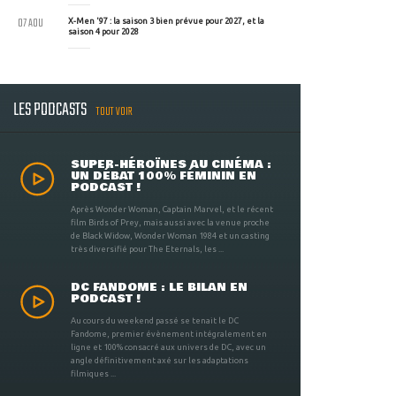
07 AOU
X-Men '97 : la saison 3 bien prévue pour 2027, et la
saison 4 pour 2028
LES PODCASTS
TOUT VOIR
SUPER-HÉROÏNES AU CINÉMA :
UN DÉBAT 100% FÉMININ EN
PODCAST !
Après Wonder Woman, Captain Marvel, et le récent
film Birds of Prey, mais aussi avec la venue proche
de Black Widow, Wonder Woman 1984 et un casting
très diversifié pour The Eternals, les ...
DC FANDOME : LE BILAN EN
PODCAST !
Au cours du weekend passé se tenait le DC
Fandome, premier évènement intégralement en
ligne et 100% consacré aux univers de DC, avec un
angle définitivement axé sur les adaptations
filmiques ...