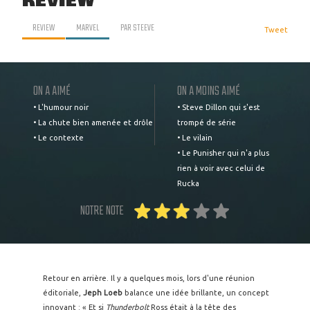
REVIEW
REVIEW
MARVEL
PAR
STEEVE
Tweet
ON A AIMÉ
ON A MOINS AIMÉ
• L'humour noir
• Steve Dillon qui s'est
• La chute bien amenée et drôle
trompé de série
• Le contexte
• Le vilain
• Le Punisher qui n'a plus
rien à voir avec celui de
Rucka
NOTRE NOTE
Retour en arrière. Il y a quelques mois, lors d'une réunion
éditoriale,
Jeph Loeb
balance une idée brillante, un concept
innovant : « Et si
Thunderbolt
Ross était à la tête des