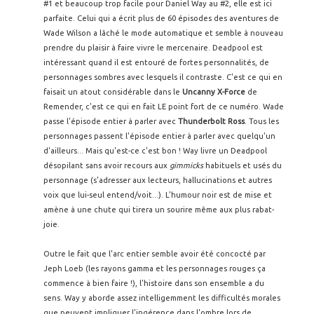
#1 et beaucoup trop facile pour Daniel Way au #2, elle est ici
parfaite. Celui qui a écrit plus de 60 épisodes des aventures de
Wade Wilson a lâché le mode automatique et semble à nouveau
prendre du plaisir à faire vivre le mercenaire. Deadpool est
intéressant quand il est entouré de fortes personnalités, de
personnages sombres avec lesquels il contraste. C'est ce qui en
faisait un atout considérable dans le
Uncanny X-Force
de
Remender, c'est ce qui en fait LE point fort de ce numéro. Wade
passe l'épisode entier à parler avec
Thunderbolt Ross
. Tous les
personnages passent l'épisode entier à parler avec quelqu'un
d'ailleurs... Mais qu'est-ce c'est bon ! Way livre un Deadpool
désopilant sans avoir recours aux
gimmicks
habituels et usés du
personnage (s'adresser aux lecteurs, hallucinations et autres
voix que lui-seul entend/voit...). L'humour noir est de mise et
amène à une chute qui tirera un sourire même aux plus rabat-
joie.
Outre le fait que l'arc entier semble avoir été concocté par
Jeph Loeb (les rayons gamma et les personnages rouges ça
commence à bien faire !), l'histoire dans son ensemble a du
sens. Way y aborde assez intelligemment les difficultés morales
que peuvent impliquer l'ingérence dans l'ombre lors de