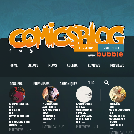
CONNEXION
INSCRIPTION
HOME
BRÈVES
NEWS
AGENDA
REVIEWS
PREVIEWS
PLUS
DOSSIERS
INTERVIEWS
CHRONIQUES
SUPERGIRL
"CHAQUE
L'AMOUR
HELEN
ET
AUTEUR
ET LA
DE
HELEN
S'INSPIRE
VERMINE
WYNDHORN
DE
DU
: WILL
ET
WYNDHORN
MONDE
MCPHAIL,
WONDER
:
RÉEL" :
OU L'ART
WOMAN :
RENCONTRE
...
DE ...
TOM
AVEC ...
KING ET
INTERVIEW
INTERVIEW
1
1
...
INTERVIEW
4
INTERVIEW
3