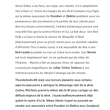
Steve Dillon a ses fans, son style, son charme. Il n'a simplement
rien à faire ici. Outre les visages de ses êtres humains tous figés
sur la même expression (le
Punisher
et
Elektra
semblent avoir en
permanence des excréments à la portée de leur odorat pour
dire les choses correctement), l'artiste britannique prouve une
nouvelle fois que la science-fiction et lui, ça fait deux. Son Red
Hulk a ni plus ni moins la carrure de Shaquille O'Neal
(impressionnant pour un pivot, moins pour un monstre capable
d'affronter Thor à mains nues). Il est impossible de dire si son
Red Leader
possède ou non un crâne hors norme. Son
Venom
est tout simplement laid. Je ne parlerais pas du vilain de
l'histoire... Marvel a fait un mauvais choix, et opposer les
couvertures magnifiques de
Julian Totino Tedesco
à ces
intérieurs pauvres en détails n'arrange pas les choses.
Thunderbolts #3 reste une lecture plaisante sous certains
aspects mais peine à rattraper le démarrage raté de la série.
Certes, Phil Noto prend la relève dès le #7 pour corriger un des
défauts majeurs de la série. J'aurais malheureusement déjà
quitté le navire d'ici là. Même Olivier Coipel ne pourrait me
vendre une amourette entre Punisher et Elektra avec Deadpool