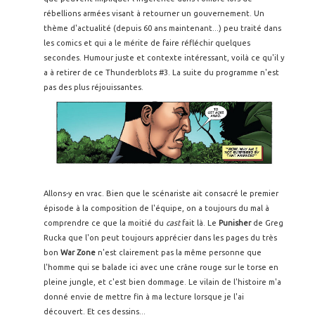
rébellions armées visant à retourner un gouvernement. Un
thème d'actualité (depuis 60 ans maintenant...) peu traité dans
les comics et qui a le mérite de faire réfléchir quelques
secondes. Humour juste et contexte intéressant, voilà ce qu'il y
a à retirer de ce Thunderblots #3. La suite du programme n'est
pas des plus réjouissantes.
Allons-y en vrac. Bien que le scénariste ait consacré le premier
épisode à la composition de l'équipe, on a toujours du mal à
comprendre ce que la moitié du
cast
fait là. Le
Punisher
de Greg
Rucka que l'on peut toujours apprécier dans les pages du très
bon
War Zone
n'est clairement pas la même personne que
l'homme qui se balade ici avec une crâne rouge sur le torse en
pleine jungle, et c'est bien dommage. Le vilain de l'histoire m'a
donné envie de mettre fin à ma lecture lorsque je l'ai
découvert. Et ces dessins...