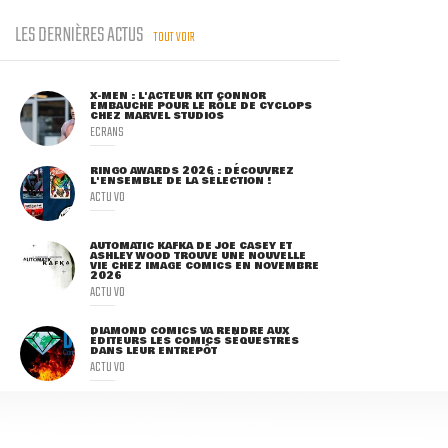
LES DERNIÈRES ACTUS
TOUT VOIR
X-MEN : L'ACTEUR KIT CONNOR
EMBAUCHÉ POUR LE RÔLE DE CYCLOPS
CHEZ MARVEL STUDIOS
ECRANS
RINGO AWARDS 2026 : DÉCOUVREZ
L'ENSEMBLE DE LA SÉLECTION !
ACTU VO
AUTOMATIC KAFKA DE JOE CASEY ET
ASHLEY WOOD TROUVE UNE NOUVELLE
VIE CHEZ IMAGE COMICS EN NOVEMBRE
2026
ACTU VO
DIAMOND COMICS VA RENDRE AUX
ÉDITEURS LES COMICS SÉQUESTRÉS
DANS LEUR ENTREPÔT
ACTU VO