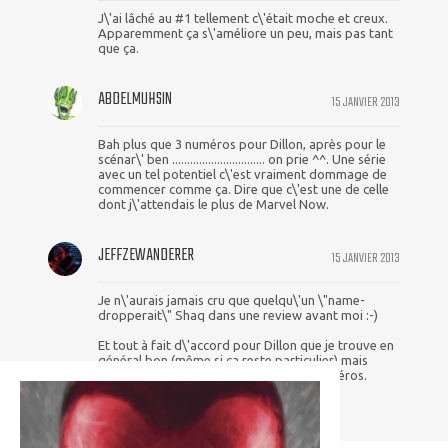
J\'ai lâché au #1 tellement c\'était moche et creux.
Apparemment ça s\'améliore un peu, mais pas tant
que ça.
ABDELMUHSIN
15 JANVIER 2013
Bah plus que 3 numéros pour Dillon, après pour le
scénar\' ben ............................... on prie ^^. Une série
avec un tel potentiel c\'est vraiment dommage de
commencer comme ça. Dire que c\'est une de celle
dont j\'attendais le plus de Marvel Now.
JEFFZEWANDERER
15 JANVIER 2013
Je n\'aurais jamais cru que quelqu\'un \"name-
dropperait\" Shaq dans une review avant moi :-)
Et tout à fait d\'accord pour Dillon que je trouve en
général bon (même si ça reste particulier) mais
surtout pas fait pour les titres de super-héros.