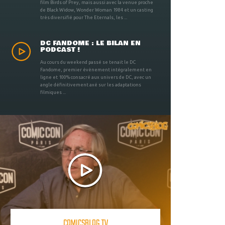
film Birds of Prey, mais aussi avec la venue proche
de Black Widow, Wonder Woman 1984 et un casting
très diversifié pour The Eternals, les ...
DC FANDOME : LE BILAN EN
PODCAST !
Au cours du weekend passé se tenait le DC
Fandome, premier évènement intégralement en
ligne et 100% consacré aux univers de DC, avec un
angle définitivement axé sur les adaptations
filmiques ...
COMICSBLOG TV