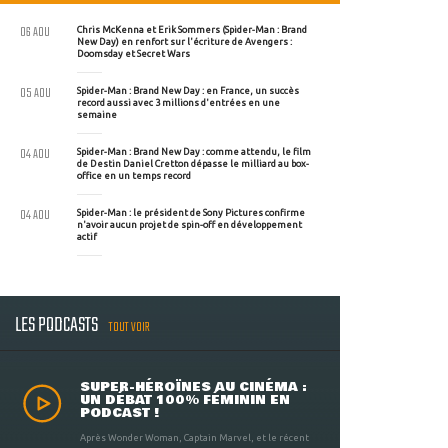
06 AOU
Chris McKenna et Erik Sommers (Spider-Man : Brand
New Day) en renfort sur l'écriture de Avengers :
Doomsday et Secret Wars
05 AOU
Spider-Man : Brand New Day : en France, un succès
record aussi avec 3 millions d'entrées en une
semaine
04 AOU
Spider-Man : Brand New Day : comme attendu, le film
de Destin Daniel Cretton dépasse le milliard au box-
office en un temps record
04 AOU
Spider-Man : le président de Sony Pictures confirme
n'avoir aucun projet de spin-off en développement
actif
LES PODCASTS
TOUT VOIR
SUPER-HÉROÏNES AU CINÉMA :
UN DÉBAT 100% FÉMININ EN
PODCAST !
Après Wonder Woman, Captain Marvel, et le récent