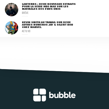
LANTERNS : DEUX NOUVEAUX EXTRAITS
POUR LA SÉRIE HBO MAX SUR LES
MATINALES DES ETATS-UNIS
BRÈVE
KEVIN SMITH AU TRAVAIL SUR DEUX
AUTRES NUMÉROS JAY & SILENT BOB
CHEZ MARVEL
ACTU VO