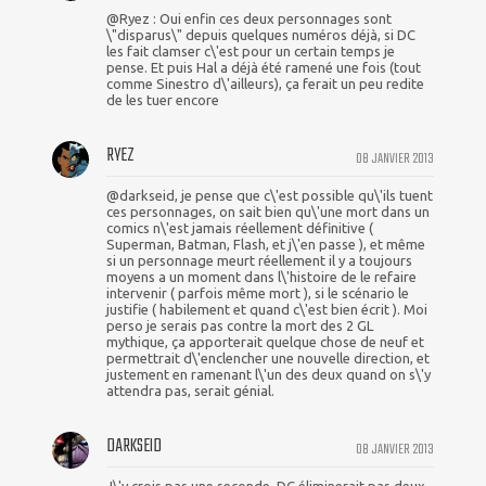
@Ryez : Oui enfin ces deux personnages sont
\"disparus\" depuis quelques numéros déjà, si DC
les fait clamser c\'est pour un certain temps je
pense. Et puis Hal a déjà été ramené une fois (tout
comme Sinestro d\'ailleurs), ça ferait un peu redite
de les tuer encore
RYEZ
08 JANVIER 2013
@darkseid, je pense que c\'est possible qu\'ils tuent
ces personnages, on sait bien qu\'une mort dans un
comics n\'est jamais réellement définitive (
Superman, Batman, Flash, et j\'en passe ), et même
si un personnage meurt réellement il y a toujours
moyens a un moment dans l\'histoire de le refaire
intervenir ( parfois même mort ), si le scénario le
justifie ( habilement et quand c\'est bien écrit ). Moi
perso je serais pas contre la mort des 2 GL
mythique, ça apporterait quelque chose de neuf et
permettrait d\'enclencher une nouvelle direction, et
justement en ramenant l\'un des deux quand on s\'y
attendra pas, serait génial.
DARKSEID
08 JANVIER 2013