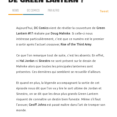
DE GREEN LANTERN ?
NEWS
DC COMICS
PAR
ALFRO
Tweet
Aujourd'hui,
DC Comics
vient de révéler la couverture de
Green
Lantern #17
réalisée par
Doug Mahnke
. Si celle-ci nous
intéresse particulièrement, c'est que ce numéro est le premier
à sortir après l'actuel
crossover
,
Rise of the Third Army
.
Ce que l'on remarque tout de suite, c'est les absents. En effet,
ni
Hal Jordan
ni
Sinestro
ne sont présent sur le dessin de
Mahnke alors que toutes les principales lanternes sont
présentes. Ces dernières qui semblent se recueillir d'ailleurs.
Et quand en plus, la légende accompagnant la sortie de cet
épisode nous dit que l'on va y lire le sort ultime de Jordan et
Sinestro, on se dit que les deux plus grands Green Lantern
risquent de connaître un destin bien funeste. Même s'il faut
l'avouer,
Geoff Johns
est passé maître dans l'art de tromper son
monde.