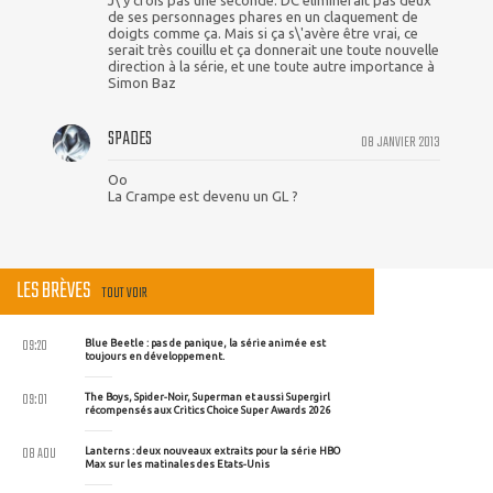
J\'y crois pas une seconde. DC éliminerait pas deux
de ses personnages phares en un claquement de
doigts comme ça. Mais si ça s\'avère être vrai, ce
serait très couillu et ça donnerait une toute nouvelle
direction à la série, et une toute autre importance à
Simon Baz
SPADES
08 JANVIER 2013
Oo
La Crampe est devenu un GL ?
LES BRÈVES
TOUT VOIR
09:20
Blue Beetle : pas de panique, la série animée est
toujours en développement.
09:01
The Boys, Spider-Noir, Superman et aussi Supergirl
récompensés aux Critics Choice Super Awards 2026
08 AOU
Lanterns : deux nouveaux extraits pour la série HBO
Max sur les matinales des Etats-Unis