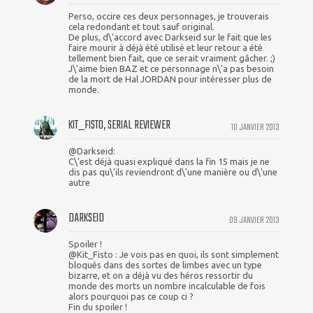
Perso, occire ces deux personnages, je trouverais
cela redondant et tout sauf original.
De plus, d\'accord avec Darkseid sur le fait que les
faire mourir à déjà été utilisé et leur retour a été
tellement bien fait, que ce serait vraiment gâcher. ;)
J\'aime bien BAZ et ce personnage n\'a pas besoin
de la mort de Hal JORDAN pour intéresser plus de
monde.
KIT_FISTO, SERIAL REVIEWER
10 JANVIER 2013
@Darkseid:
C\'est déjà quasi expliqué dans la fin 15 mais je ne
dis pas qu\'ils reviendront d\'une manière ou d\'une
autre
DARKSEID
09 JANVIER 2013
Spoiler !
@Kit_Fisto : Je vois pas en quoi, ils sont simplement
bloqués dans des sortes de limbes avec un type
bizarre, et on a déjà vu des héros ressortir du
monde des morts un nombre incalculable de fois
alors pourquoi pas ce coup ci ?
Fin du spoiler !