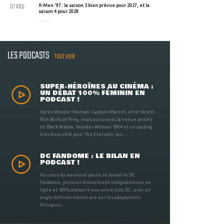
07 AOU
X-Men '97 : la saison 3 bien prévue pour 2027, et la
saison 4 pour 2028
LES PODCASTS
TOUT VOIR
SUPER-HÉROÏNES AU CINÉMA :
UN DÉBAT 100% FÉMININ EN
PODCAST !
Après Wonder Woman, Captain Marvel, et le récent
film Birds of Prey, mais aussi avec la venue proche
de Black Widow, Wonder Woman 1984 et un casting
très diversifié pour The Eternals, les ...
DC FANDOME : LE BILAN EN
PODCAST !
Au cours du weekend passé se tenait le DC
Fandome, premier évènement intégralement en
ligne et 100% consacré aux univers de DC, avec un
angle définitivement axé sur les adaptations
filmiques ...