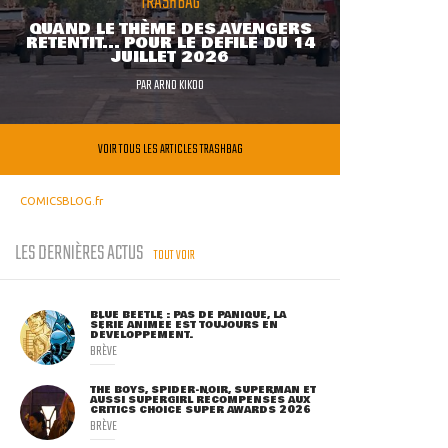
TRASHBAG
QUAND LE THÈME DES AVENGERS
RETENTIT... POUR LE DÉFILÉ DU 14
JUILLET 2026
PAR
ARNO KIKOO
VOIR TOUS LES ARTICLES TRASHBAG
COMICSBLOG.fr
LES DERNIÈRES ACTUS
TOUT VOIR
BLUE BEETLE : PAS DE PANIQUE, LA
SÉRIE ANIMÉE EST TOUJOURS EN
DÉVELOPPEMENT.
BRÈVE
THE BOYS, SPIDER-NOIR, SUPERMAN ET
AUSSI SUPERGIRL RÉCOMPENSÉS AUX
CRITICS CHOICE SUPER AWARDS 2026
BRÈVE