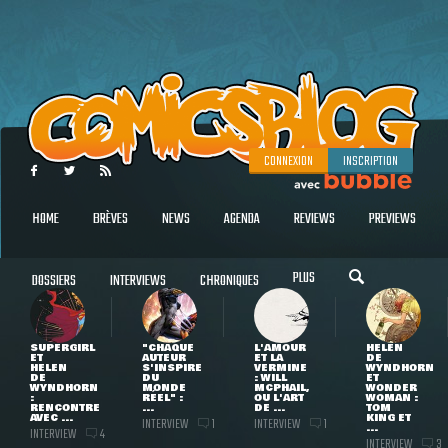
CONNEXION
INSCRIPTION
HOME
BRÈVES
NEWS
AGENDA
REVIEWS
PREVIEWS
PLUS
DOSSIERS
INTERVIEWS
CHRONIQUES
SUPERGIRL
"CHAQUE
L'AMOUR
HELEN
ET
AUTEUR
ET LA
DE
HELEN
S'INSPIRE
VERMINE
WYNDHORN
DE
DU
: WILL
ET
WYNDHORN
MONDE
MCPHAIL,
WONDER
:
RÉEL" :
OU L'ART
WOMAN :
RENCONTRE
...
DE ...
TOM
AVEC ...
KING ET
INTERVIEW
INTERVIEW
1
1
...
INTERVIEW
4
INTERVIEW
3