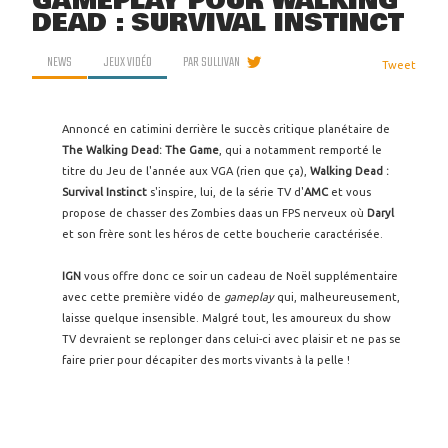
GAMEPLAY POUR WALKING
DEAD : SURVIVAL INSTINCT
NEWS
JEUX VIDÉO
PAR
SULLIVAN
Tweet
Annoncé en catimini derrière le succès critique planétaire de
The Walking Dead: The Game
, qui a notamment remporté le
titre du Jeu de l'année aux VGA (rien que ça),
Walking Dead :
Survival Instinct
s'inspire, lui, de la série TV d'
AMC
et vous
propose de chasser des Zombies daas un FPS nerveux où
Daryl
et son frère sont les héros de cette boucherie caractérisée.
IGN
vous offre donc ce soir un cadeau de Noël supplémentaire
avec cette première vidéo de
gameplay
qui, malheureusement,
laisse quelque insensible. Malgré tout, les amoureux du show
TV devraient se replonger dans celui-ci avec plaisir et ne pas se
faire prier pour décapiter des morts vivants à la pelle !