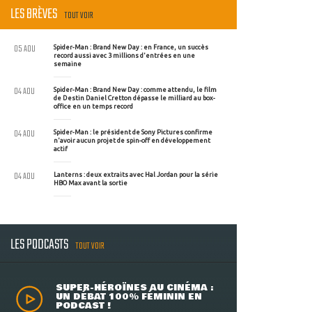
LES BRÈVES
TOUT VOIR
05 AOU
Spider-Man : Brand New Day : en France, un succès
record aussi avec 3 millions d'entrées en une
semaine
04 AOU
Spider-Man : Brand New Day : comme attendu, le film
de Destin Daniel Cretton dépasse le milliard au box-
office en un temps record
04 AOU
Spider-Man : le président de Sony Pictures confirme
n'avoir aucun projet de spin-off en développement
actif
04 AOU
Lanterns : deux extraits avec Hal Jordan pour la série
HBO Max avant la sortie
LES PODCASTS
TOUT VOIR
SUPER-HÉROÏNES AU CINÉMA :
UN DÉBAT 100% FÉMININ EN
PODCAST !