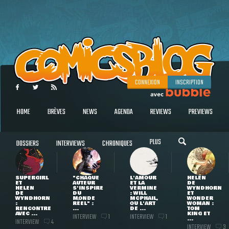
CONNEXION
INSCRIPTION
HOME
BRÈVES
NEWS
AGENDA
REVIEWS
PREVIEWS
PLUS
DOSSIERS
INTERVIEWS
CHRONIQUES
SUPERGIRL
"CHAQUE
L'AMOUR
HELEN
ET
AUTEUR
ET LA
DE
HELEN
S'INSPIRE
VERMINE
WYNDHORN
DE
DU
: WILL
ET
WYNDHORN
MONDE
MCPHAIL,
WONDER
:
RÉEL" :
OU L'ART
WOMAN :
RENCONTRE
...
DE ...
TOM
AVEC ...
KING ET
INTERVIEW
INTERVIEW
1
1
...
INTERVIEW
4
INTERVIEW
3