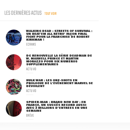
LES DERNIÈRES ACTUS
TOUT VOIR
WALKING DEAD : STREETS OF SURVIVAL :
UN BEAT'EM ALL RÉTRO' FAÇON FINAL
FIGHT POUR LA FRANCHISE DE ROBERT
KIRKMAN !
ECRANS
DC RENOUVELLE LA SÉRIE DEADMAN DE
W. MAXWELL PRINCE ET MARTIN
MORAZZO POUR SIX NUMÉROS
SUPPLÉMENTAIRES
ACTU VO
HULK WAR : LES ONE-SHOTS EN
PROLOGUE DE L'ÉVÈNEMENT MARVEL SE
DÉVOILENT
ACTU VO
SPIDER-MAN : BRAND NEW DAY : EN
FRANCE, UN SUCCÈS RECORD AUSSI
AVEC 3 MILLIONS D'ENTRÉES EN UNE
SEMAINE
BRÈVE