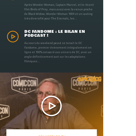
Après Wonder Woman, Captain Marvel, et le récent
film Birds of Prey, mais aussi avec la venue proche
de Black Widow, Wonder Woman 1984 et un casting
très diversifié pour The Eternals, les ...
DC FANDOME : LE BILAN EN
PODCAST !
Au cours du weekend passé se tenait le DC
Fandome, premier évènement intégralement en
ligne et 100% consacré aux univers de DC, avec un
angle définitivement axé sur les adaptations
filmiques ...