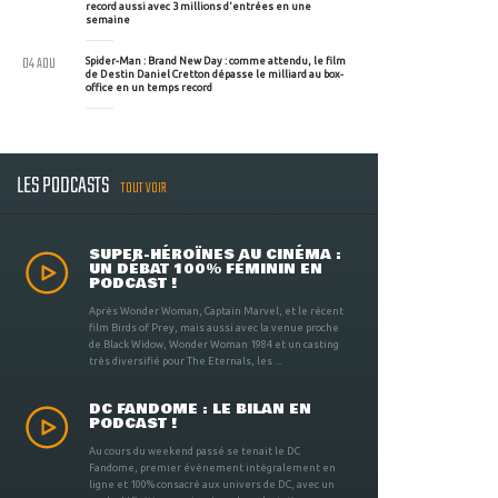
record aussi avec 3 millions d'entrées en une
semaine
04 AOU
Spider-Man : Brand New Day : comme attendu, le film
de Destin Daniel Cretton dépasse le milliard au box-
office en un temps record
LES PODCASTS
TOUT VOIR
SUPER-HÉROÏNES AU CINÉMA :
UN DÉBAT 100% FÉMININ EN
PODCAST !
Après Wonder Woman, Captain Marvel, et le récent
film Birds of Prey, mais aussi avec la venue proche
de Black Widow, Wonder Woman 1984 et un casting
très diversifié pour The Eternals, les ...
DC FANDOME : LE BILAN EN
PODCAST !
Au cours du weekend passé se tenait le DC
Fandome, premier évènement intégralement en
ligne et 100% consacré aux univers de DC, avec un