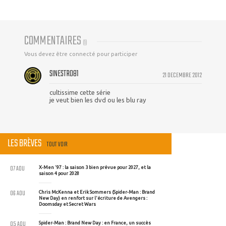
COMMENTAIRES
(
1
)
Vous devez être connecté pour participer
SINESTRO81
21 DECEMBRE 2012
cultissime cette série
je veut bien les dvd ou les blu ray
LES BRÈVES
TOUT VOIR
07 AOU
X-Men '97 : la saison 3 bien prévue pour 2027, et la
saison 4 pour 2028
06 AOU
Chris McKenna et Erik Sommers (Spider-Man : Brand
New Day) en renfort sur l'écriture de Avengers :
Doomsday et Secret Wars
05 AOU
Spider-Man : Brand New Day : en France, un succès