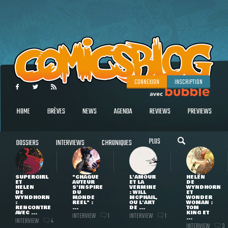
CONNEXION
INSCRIPTION
HOME
BRÈVES
NEWS
AGENDA
REVIEWS
PREVIEWS
PLUS
DOSSIERS
INTERVIEWS
CHRONIQUES
SUPERGIRL
"CHAQUE
L'AMOUR
HELEN
ET
AUTEUR
ET LA
DE
HELEN
S'INSPIRE
VERMINE
WYNDHORN
DE
DU
: WILL
ET
WYNDHORN
MONDE
MCPHAIL,
WONDER
:
RÉEL" :
OU L'ART
WOMAN :
RENCONTRE
...
DE ...
TOM
AVEC ...
KING ET
INTERVIEW
INTERVIEW
1
1
...
INTERVIEW
4
INTERVIEW
3