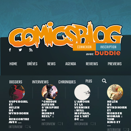
CONNEXION
INSCRIPTION
HOME
BRÈVES
NEWS
AGENDA
REVIEWS
PREVIEWS
PLUS
DOSSIERS
INTERVIEWS
CHRONIQUES
SUPERGIRL
"CHAQUE
L'AMOUR
HELEN
ET
AUTEUR
ET LA
DE
HELEN
S'INSPIRE
VERMINE
WYNDHORN
DE
DU
: WILL
ET
WYNDHORN
MONDE
MCPHAIL,
WONDER
:
RÉEL" :
OU L'ART
WOMAN :
RENCONTRE
...
DE ...
TOM
AVEC ...
KING ET
INTERVIEW
INTERVIEW
1
1
...
INTERVIEW
4
INTERVIEW
3