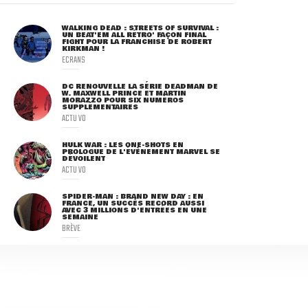
WALKING DEAD : STREETS OF SURVIVAL :
UN BEAT'EM ALL RÉTRO' FAÇON FINAL
FIGHT POUR LA FRANCHISE DE ROBERT
KIRKMAN !
ECRANS
DC RENOUVELLE LA SÉRIE DEADMAN DE
W. MAXWELL PRINCE ET MARTIN
MORAZZO POUR SIX NUMÉROS
SUPPLÉMENTAIRES
ACTU VO
HULK WAR : LES ONE-SHOTS EN
PROLOGUE DE L'ÉVÈNEMENT MARVEL SE
DÉVOILENT
ACTU VO
SPIDER-MAN : BRAND NEW DAY : EN
FRANCE, UN SUCCÈS RECORD AUSSI
AVEC 3 MILLIONS D'ENTRÉES EN UNE
SEMAINE
BRÈVE