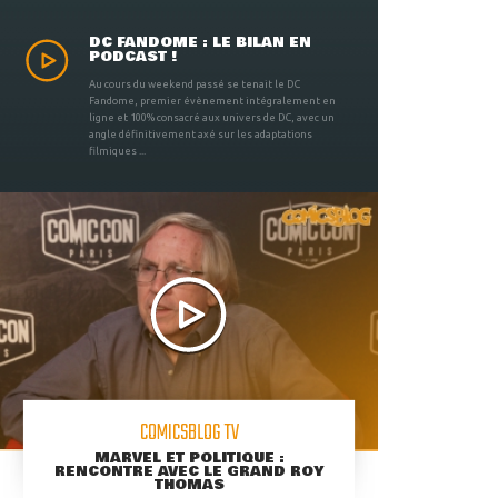
DC FANDOME : LE BILAN EN
PODCAST !
Au cours du weekend passé se tenait le DC
Fandome, premier évènement intégralement en
ligne et 100% consacré aux univers de DC, avec un
angle définitivement axé sur les adaptations
filmiques ...
COMICSBLOG TV
MARVEL ET POLITIQUE :
RENCONTRE AVEC LE GRAND ROY
THOMAS