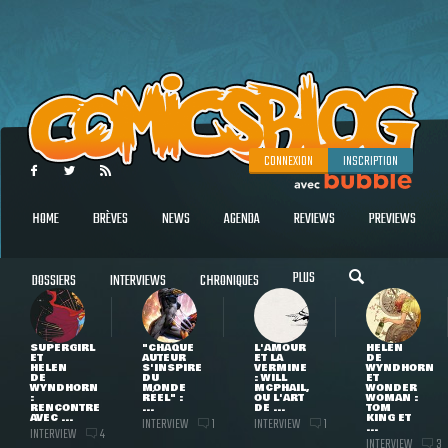
CONNEXION
INSCRIPTION
HOME
BRÈVES
NEWS
AGENDA
REVIEWS
PREVIEWS
PLUS
DOSSIERS
INTERVIEWS
CHRONIQUES
SUPERGIRL
"CHAQUE
L'AMOUR
HELEN
ET
AUTEUR
ET LA
DE
HELEN
S'INSPIRE
VERMINE
WYNDHORN
DE
DU
: WILL
ET
WYNDHORN
MONDE
MCPHAIL,
WONDER
:
RÉEL" :
OU L'ART
WOMAN :
RENCONTRE
...
DE ...
TOM
AVEC ...
KING ET
INTERVIEW
INTERVIEW
1
1
...
INTERVIEW
4
INTERVIEW
3