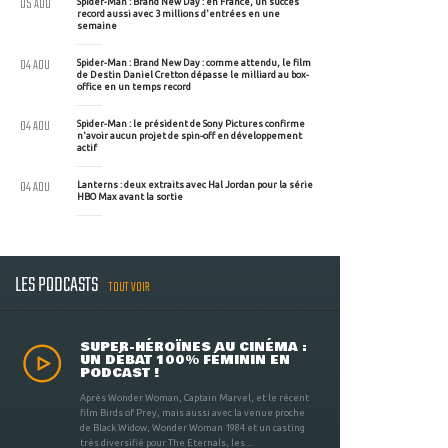
05 AOU
Spider-Man : Brand New Day : en France, un succès
record aussi avec 3 millions d'entrées en une
semaine
04 AOU
Spider-Man : Brand New Day : comme attendu, le film
de Destin Daniel Cretton dépasse le milliard au box-
office en un temps record
04 AOU
Spider-Man : le président de Sony Pictures confirme
n'avoir aucun projet de spin-off en développement
actif
04 AOU
Lanterns : deux extraits avec Hal Jordan pour la série
HBO Max avant la sortie
LES PODCASTS
TOUT VOIR
SUPER-HÉROÏNES AU CINÉMA :
UN DÉBAT 100% FÉMININ EN
PODCAST !
Après Wonder Woman, Captain Marvel, et le récent
film Birds of Prey, mais aussi avec la venue proche
de Black Widow, Wonder Woman 1984 et un casting
très diversifié pour The Eternals, les ...