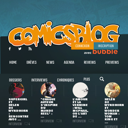
CONNEXION
INSCRIPTION
HOME
BRÈVES
NEWS
AGENDA
REVIEWS
PREVIEWS
PLUS
DOSSIERS
INTERVIEWS
CHRONIQUES
SUPERGIRL
"CHAQUE
L'AMOUR
HELEN
ET
AUTEUR
ET LA
DE
HELEN
S'INSPIRE
VERMINE
WYNDHORN
DE
DU
: WILL
ET
WYNDHORN
MONDE
MCPHAIL,
WONDER
:
RÉEL" :
OU L'ART
WOMAN :
RENCONTRE
...
DE ...
TOM
AVEC ...
KING ET
INTERVIEW
INTERVIEW
1
1
...
INTERVIEW
4
INTERVIEW
3