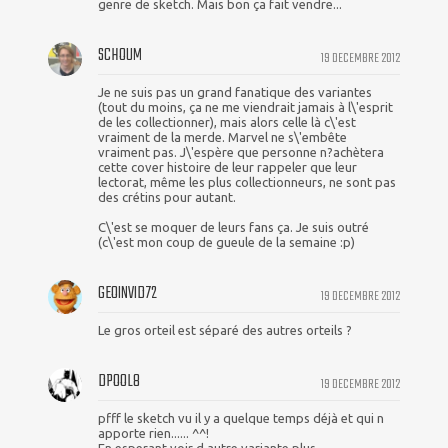
genre de sketch. Mais bon ça fait vendre...
SCHOUM
19 DECEMBRE 2012
Je ne suis pas un grand fanatique des variantes
(tout du moins, ça ne me viendrait jamais à l\'esprit
de les collectionner), mais alors celle là c\'est
vraiment de la merde. Marvel ne s\'embête
vraiment pas. J\'espère que personne n?achètera
cette cover histoire de leur rappeler que leur
lectorat, même les plus collectionneurs, ne sont pas
des crétins pour autant.
C\'est se moquer de leurs fans ça. Je suis outré
(c\'est mon coup de gueule de la semaine :p)
GEOINVID72
19 DECEMBRE 2012
Le gros orteil est séparé des autres orteils ?
DPOOL8
19 DECEMBRE 2012
pfff le sketch vu il y a quelque temps déjà et qui n
apporte rien...... ^^!