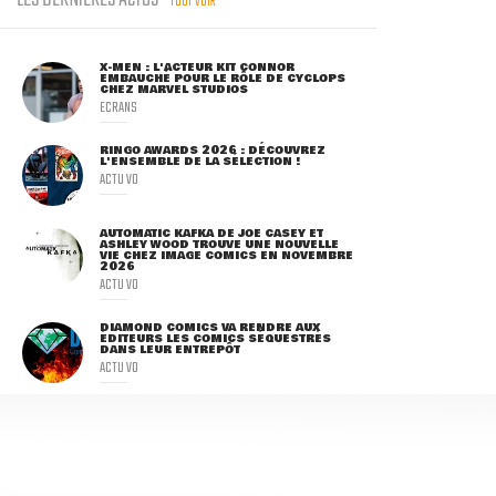
LES DERNIÈRES ACTUS
TOUT VOIR
X-MEN : L'ACTEUR KIT CONNOR
EMBAUCHÉ POUR LE RÔLE DE CYCLOPS
CHEZ MARVEL STUDIOS
ECRANS
RINGO AWARDS 2026 : DÉCOUVREZ
L'ENSEMBLE DE LA SÉLECTION !
ACTU VO
AUTOMATIC KAFKA DE JOE CASEY ET
ASHLEY WOOD TROUVE UNE NOUVELLE
VIE CHEZ IMAGE COMICS EN NOVEMBRE
2026
ACTU VO
DIAMOND COMICS VA RENDRE AUX
ÉDITEURS LES COMICS SÉQUESTRÉS
DANS LEUR ENTREPÔT
ACTU VO