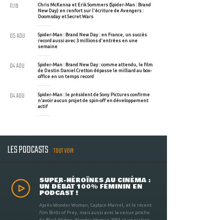
11:19
Chris McKenna et Erik Sommers (Spider-Man : Brand
New Day) en renfort sur l'écriture de Avengers :
Doomsday et Secret Wars
05 AOU
Spider-Man : Brand New Day : en France, un succès
record aussi avec 3 millions d'entrées en une
semaine
04 AOU
Spider-Man : Brand New Day : comme attendu, le film
de Destin Daniel Cretton dépasse le milliard au box-
office en un temps record
04 AOU
Spider-Man : le président de Sony Pictures confirme
n'avoir aucun projet de spin-off en développement
actif
LES PODCASTS
TOUT VOIR
SUPER-HÉROÏNES AU CINÉMA :
UN DÉBAT 100% FÉMININ EN
PODCAST !
Après Wonder Woman, Captain Marvel, et le récent
film Birds of Prey, mais aussi avec la venue proche
de Black Widow, Wonder Woman 1984 et un casting