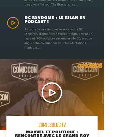
très diversifié pour The Eternals, les ...
DC FANDOME : LE BILAN EN
PODCAST !
Au cours du weekend passé se tenait le DC
Fandome, premier évènement intégralement en
ligne et 100% consacré aux univers de DC, avec un
angle définitivement axé sur les adaptations
filmiques ...
COMICSBLOG TV
MARVEL ET POLITIQUE :
RENCONTRE AVEC LE GRAND ROY