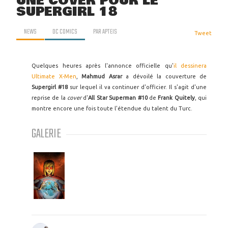
UNE COVER POUR LE
SUPERGIRL 18
NEWS
DC COMICS
PAR
APTEIS
Tweet
Quelques heures après l'annonce officielle qu'
il dessinera
Ultimate X-Men
,
Mahmud Asrar
a dévoilé la couverture de
Supergirl #18
sur lequel il va continuer d'officier. Il s'agit d'une
reprise de la
cover
d'
All Star Superman #10
de
Frank Quitely
, qui
montre encore une fois toute l'étendue du talent du Turc.
GALERIE