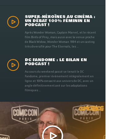
SUPER-HÉROÏNES AU CINÉMA :
UN DÉBAT 100% FÉMININ EN
PODCAST !
Après Wonder Woman, Captain Marvel, et le récent
film Birds of Prey, mais aussi avec la venue proche
de Black Widow, Wonder Woman 1984 et un casting
très diversifié pour The Eternals, les ...
DC FANDOME : LE BILAN EN
PODCAST !
Au cours du weekend passé se tenait le DC
Fandome, premier évènement intégralement en
ligne et 100% consacré aux univers de DC, avec un
angle définitivement axé sur les adaptations
filmiques ...