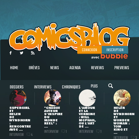
CONNEXION
INSCRIPTION
HOME
BRÈVES
NEWS
AGENDA
REVIEWS
PREVIEWS
PLUS
DOSSIERS
INTERVIEWS
CHRONIQUES
SUPERGIRL
"CHAQUE
L'AMOUR
HELEN
ET
AUTEUR
ET LA
DE
HELEN
S'INSPIRE
VERMINE
WYNDHORN
DE
DU
: WILL
ET
WYNDHORN
MONDE
MCPHAIL,
WONDER
:
RÉEL" :
OU L'ART
WOMAN :
RENCONTRE
...
DE ...
TOM
AVEC ...
KING ET
INTERVIEW
INTERVIEW
1
1
...
INTERVIEW
4
INTERVIEW
3