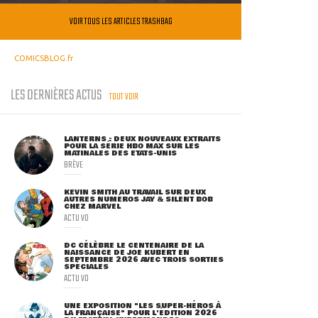
VOIR TOUS LES ARTICLES TRASHBAG
COMICSBLOG.fr
LES DERNIÈRES ACTUS
TOUT VOIR
LANTERNS : DEUX NOUVEAUX EXTRAITS
POUR LA SÉRIE HBO MAX SUR LES
MATINALES DES ETATS-UNIS
BRÈVE
KEVIN SMITH AU TRAVAIL SUR DEUX
AUTRES NUMÉROS JAY & SILENT BOB
CHEZ MARVEL
ACTU VO
DC CÉLÈBRE LE CENTENAIRE DE LA
NAISSANCE DE JOE KUBERT EN
SEPTEMBRE 2026 AVEC TROIS SORTIES
SPÉCIALES
ACTU VO
UNE EXPOSITION "LES SUPER-HÉROS À
LA FRANÇAISE" POUR L'ÉDITION 2026