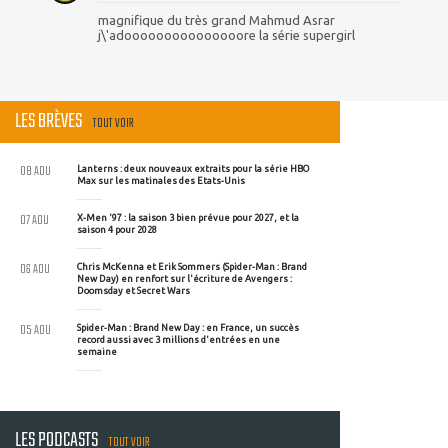
magnifique du très grand Mahmud Asrar
j\'adooooooooooooooore la série supergirl
LES BRÈVES
TOUT VOIR
08 AOU
Lanterns : deux nouveaux extraits pour la série HBO
Max sur les matinales des Etats-Unis
07 AOU
X-Men '97 : la saison 3 bien prévue pour 2027, et la
saison 4 pour 2028
06 AOU
Chris McKenna et Erik Sommers (Spider-Man : Brand
New Day) en renfort sur l'écriture de Avengers :
Doomsday et Secret Wars
05 AOU
Spider-Man : Brand New Day : en France, un succès
record aussi avec 3 millions d'entrées en une
semaine
LES PODCASTS
TOUT VOIR