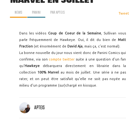
MARVEL EN JUILLET
NEWS
PANINI
PAR
APTEIS
Tweet
Dans les vidéos
Coup de Coeur de la Semaine
, Sullivan vous
parle fréquemment de Hawkeye. Oui, il dit du bien de
Matt
Fraction
(et énormément de
David Aja
, mais ça, c'est normal).
La bonne nouvelle du jour nous vient donc de Panini Comics qui
confirme, via son
compte twitter
suite à une question d'un fan
qu'
Hawkeye
débarquera directement en librairie dans la
collection
100% Marvel
au mois de juillet. Une série à ne pas
rater, et on peut être satisfait qu'elle ne soit pas noyée au
milieu d'un programme (sur)chargé en kiosque.
APTEIS