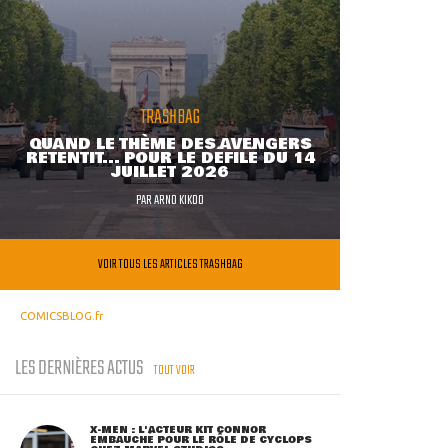
TRASHBAG
QUAND LE THÈME DES AVENGERS
RETENTIT... POUR LE DÉFILÉ DU 14
JUILLET 2026
PAR
ARNO KIKOO
VOIR TOUS LES ARTICLES TRASHBAG
COMICSBLOG.fr
LES DERNIÈRES ACTUS
TOUT VOIR
X-MEN : L'ACTEUR KIT CONNOR
EMBAUCHÉ POUR LE RÔLE DE CYCLOPS