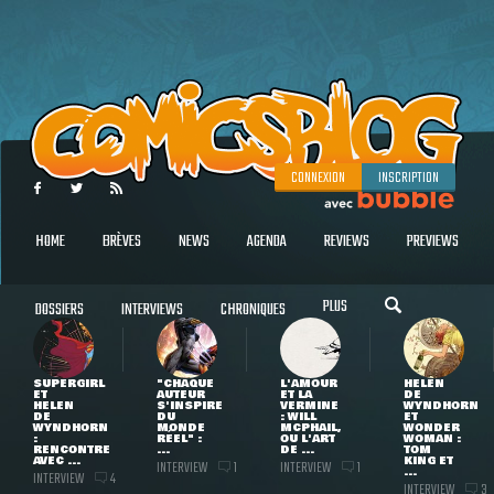
CONNEXION
INSCRIPTION
HOME
BRÈVES
NEWS
AGENDA
REVIEWS
PREVIEWS
PLUS
DOSSIERS
INTERVIEWS
CHRONIQUES
SUPERGIRL
"CHAQUE
L'AMOUR
HELEN
ET
AUTEUR
ET LA
DE
HELEN
S'INSPIRE
VERMINE
WYNDHORN
DE
DU
: WILL
ET
WYNDHORN
MONDE
MCPHAIL,
WONDER
:
RÉEL" :
OU L'ART
WOMAN :
RENCONTRE
...
DE ...
TOM
AVEC ...
KING ET
INTERVIEW
INTERVIEW
1
1
...
INTERVIEW
4
INTERVIEW
3