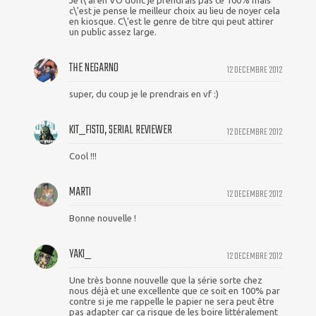
Je l\'ai en VO donc je prendrais pas ce 100% mais
c\'est je pense le meilleur choix au lieu de noyer cela
en kiosque. C\'est le genre de titre qui peut attirer
un public assez large.
THE NEGARNO
12 DECEMBRE 2012
super, du coup je le prendrais en vf :)
KIT_FISTO, SERIAL REVIEWER
12 DECEMBRE 2012
Cool !!!
MARTI
12 DECEMBRE 2012
Bonne nouvelle !
YAKI_
12 DECEMBRE 2012
Une très bonne nouvelle que la série sorte chez
nous déjà et une excellente que ce soit en 100% par
contre si je me rappelle le papier ne sera peut être
pas adapter car ça risque de les boire littéralement