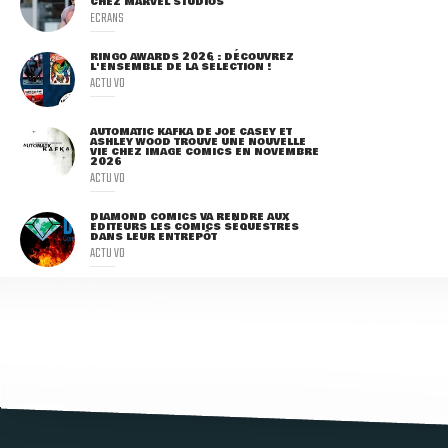
CHEZ MARVEL STUDIOS
ECRANS
RINGO AWARDS 2026 : DÉCOUVREZ
L'ENSEMBLE DE LA SÉLECTION !
ACTU VO
AUTOMATIC KAFKA DE JOE CASEY ET
ASHLEY WOOD TROUVE UNE NOUVELLE
VIE CHEZ IMAGE COMICS EN NOVEMBRE
2026
ACTU VO
DIAMOND COMICS VA RENDRE AUX
ÉDITEURS LES COMICS SÉQUESTRÉS
DANS LEUR ENTREPÔT
ACTU VO