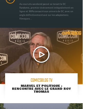
Au cours du weekend passé se tenait le DC
Fandome, premier évènement intégralement en
ligne et 100% consacré aux univers de DC, avec un
angle définitivement axé sur les adaptations
filmiques ...
COMICSBLOG TV
MARVEL ET POLITIQUE :
RENCONTRE AVEC LE GRAND ROY
THOMAS