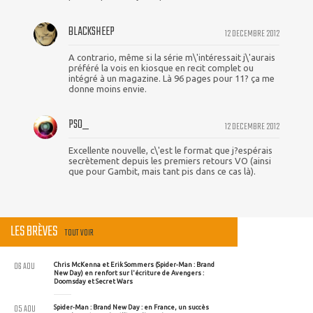
BLACKSHEEP
12 DECEMBRE 2012
A contrario, même si la série m\'intéressait j\'aurais
préféré la vois en kiosque en recit complet ou
intégré à un magazine. Là 96 pages pour 11? ça me
donne moins envie.
PSO_
12 DECEMBRE 2012
Excellente nouvelle, c\'est le format que j?espérais
secrètement depuis les premiers retours VO (ainsi
que pour Gambit, mais tant pis dans ce cas là).
LES BRÈVES
TOUT VOIR
06 AOU
Chris McKenna et Erik Sommers (Spider-Man : Brand
New Day) en renfort sur l'écriture de Avengers :
Doomsday et Secret Wars
05 AOU
Spider-Man : Brand New Day : en France, un succès