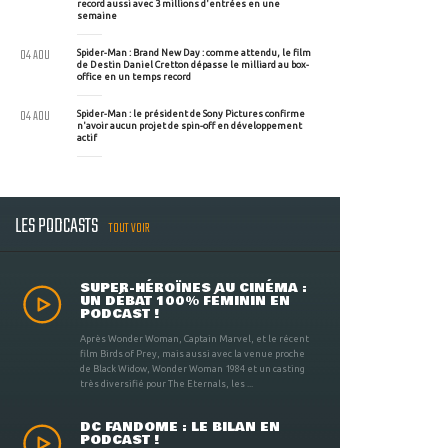
record aussi avec 3 millions d'entrées en une
semaine
04 AOU
Spider-Man : Brand New Day : comme attendu, le film
de Destin Daniel Cretton dépasse le milliard au box-
office en un temps record
04 AOU
Spider-Man : le président de Sony Pictures confirme
n'avoir aucun projet de spin-off en développement
actif
LES PODCASTS
TOUT VOIR
SUPER-HÉROÏNES AU CINÉMA :
UN DÉBAT 100% FÉMININ EN
PODCAST !
Après Wonder Woman, Captain Marvel, et le récent
film Birds of Prey, mais aussi avec la venue proche
de Black Widow, Wonder Woman 1984 et un casting
très diversifié pour The Eternals, les ...
DC FANDOME : LE BILAN EN
PODCAST !