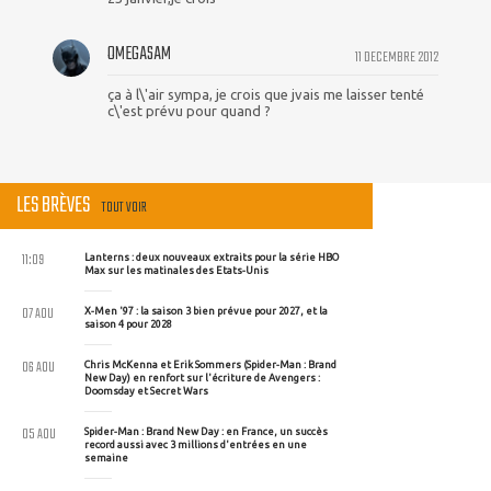
OMEGASAM
11 DECEMBRE 2012
ça à l\'air sympa, je crois que jvais me laisser tenté
c\'est prévu pour quand ?
LES BRÈVES
TOUT VOIR
11:09
Lanterns : deux nouveaux extraits pour la série HBO
Max sur les matinales des Etats-Unis
07 AOU
X-Men '97 : la saison 3 bien prévue pour 2027, et la
saison 4 pour 2028
06 AOU
Chris McKenna et Erik Sommers (Spider-Man : Brand
New Day) en renfort sur l'écriture de Avengers :
Doomsday et Secret Wars
05 AOU
Spider-Man : Brand New Day : en France, un succès
record aussi avec 3 millions d'entrées en une
semaine