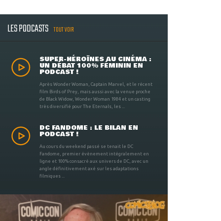
LES PODCASTS
TOUT VOIR
SUPER-HÉROÏNES AU CINÉMA :
UN DÉBAT 100% FÉMININ EN
PODCAST !
Après Wonder Woman, Captain Marvel, et le récent
film Birds of Prey, mais aussi avec la venue proche
de Black Widow, Wonder Woman 1984 et un casting
très diversifié pour The Eternals, les ...
DC FANDOME : LE BILAN EN
PODCAST !
Au cours du weekend passé se tenait le DC
Fandome, premier évènement intégralement en
ligne et 100% consacré aux univers de DC, avec un
angle définitivement axé sur les adaptations
filmiques ...