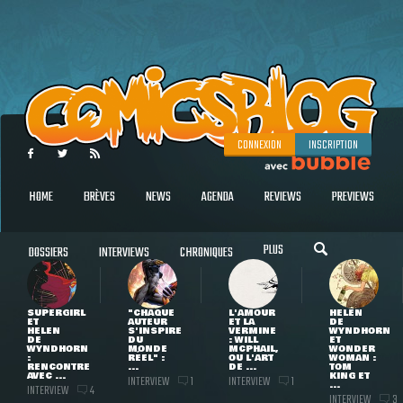
CONNEXION
INSCRIPTION
HOME
BRÈVES
NEWS
AGENDA
REVIEWS
PREVIEWS
PLUS
DOSSIERS
INTERVIEWS
CHRONIQUES
SUPERGIRL
"CHAQUE
L'AMOUR
HELEN
ET
AUTEUR
ET LA
DE
HELEN
S'INSPIRE
VERMINE
WYNDHORN
DE
DU
: WILL
ET
WYNDHORN
MONDE
MCPHAIL,
WONDER
:
RÉEL" :
OU L'ART
WOMAN :
RENCONTRE
...
DE ...
TOM
AVEC ...
KING ET
INTERVIEW
INTERVIEW
1
1
...
INTERVIEW
4
INTERVIEW
3