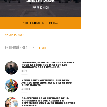
JUILLET 2026
PAR
ARNO KIKOO
VOIR TOUS LES ARTICLES TRASHBAG
COMICSBLOG.fr
LES DERNIÈRES ACTUS
TOUT VOIR
LANTERNS : DEUX NOUVEAUX EXTRAITS
POUR LA SÉRIE HBO MAX SUR LES
MATINALES DES ETATS-UNIS
BRÈVE
KEVIN SMITH AU TRAVAIL SUR DEUX
AUTRES NUMÉROS JAY & SILENT BOB
CHEZ MARVEL
ACTU VO
DC CÉLÈBRE LE CENTENAIRE DE LA
NAISSANCE DE JOE KUBERT EN
SEPTEMBRE 2026 AVEC TROIS SORTIES
SPÉCIALES