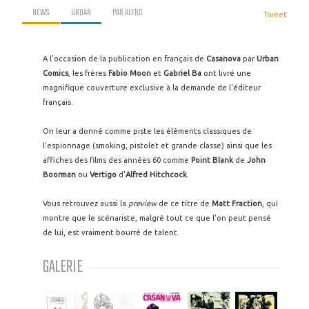
NEWS
URBAN
PAR
ALFRO
Tweet
A l'occasion de la publication en français de
Casanova
par
Urban
Comics
, les frères
Fabio Moon
et
Gabriel Ba
ont livré une
magnifique couverture exclusive à la demande de l'éditeur
français.
On leur a donné comme piste les éléments classiques de
l'espionnage (smoking, pistolet et grande classe) ainsi que les
affiches des films des années 60 comme
Point Blank
de
John
Boorman
ou
Vertigo
d'
Alfred Hitchcock
.
Vous retrouvez aussi la
preview
de ce titre de
Matt Fraction
, qui
montre que le scénariste, malgré tout ce que l'on peut pensé
de lui, est vraiment bourré de talent.
GALERIE