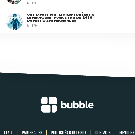
ACTU VO
UNE EXPOSITION "LES SUPER-HÉROS À
LA FRANÇAISE" POUR L'ÉDITION 2026
DU FESTIVAL HYPERMONDES
ACTU VF
STAFF
|
PARTENAIRES
|
PUBLICITÉS SUR LE SITE
|
CONTACTS
|
MENTIONS