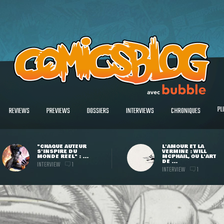
PL
REVIEWS
PREVIEWS
DOSSIERS
INTERVIEWS
CHRONIQUES
"CHAQUE AUTEUR
L'AMOUR ET LA
S'INSPIRE DU
VERMINE : WILL
MONDE RÉEL" : ...
MCPHAIL, OU L'ART
DE ...
INTERVIEW
1
INTERVIEW
1