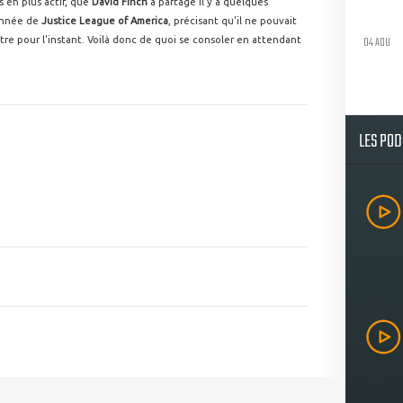
us en plus actif, que
David Finch
a partagé il y a quelques
onnée de
Justice League of America
, précisant qu'il ne pouvait
04 AOU
itre pour l'instant. Voilà donc de quoi se consoler en attendant
LES PO