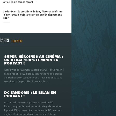
office en un temps record
Spider-Man : le président de Sony Pictures confirme
n'avoir aucun projet de spin-off en développement
actif
DCASTS
TOUT VOIR
SUPER-HÉROÏNES AU CINÉMA :
UN DÉBAT 100% FÉMININ EN
PODCAST !
Après Wonder Woman, Captain Marvel, et le récent
film Birds of Prey, mais aussi avec la venue proche
de Black Widow, Wonder Woman 1984 et un casting
très diversifié pour The Eternals, les ...
DC FANDOME : LE BILAN EN
PODCAST !
Au cours du weekend passé se tenait le DC
Fandome, premier évènement intégralement en
ligne et 100% consacré aux univers de DC, avec un
angle définitivement axé sur les adaptations