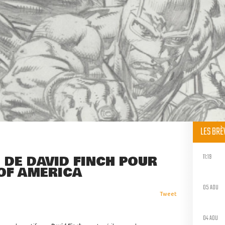
LES BR
11:19
 DE DAVID FINCH POUR
 OF AMERICA
05 AOU
Tweet
04 AOU