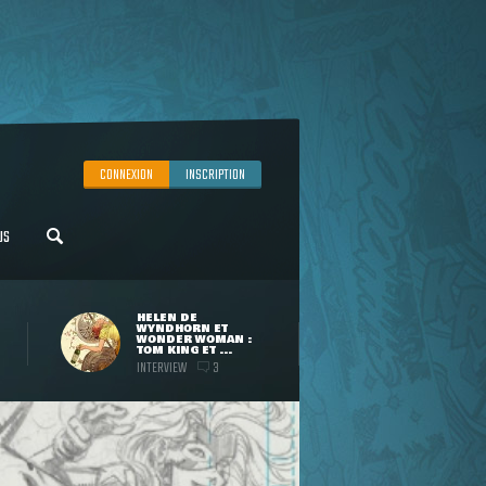
CONNEXION
INSCRIPTION
US
HELEN DE
WYNDHORN ET
WONDER WOMAN :
TOM KING ET ...
INTERVIEW
3