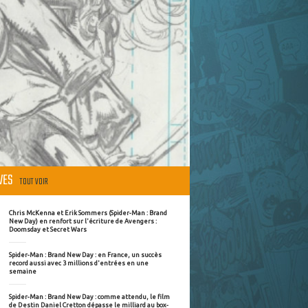
ÈVES
TOUT VOIR
Chris McKenna et Erik Sommers (Spider-Man : Brand
New Day) en renfort sur l'écriture de Avengers :
Doomsday et Secret Wars
Spider-Man : Brand New Day : en France, un succès
record aussi avec 3 millions d'entrées en une
semaine
Spider-Man : Brand New Day : comme attendu, le film
de Destin Daniel Cretton dépasse le milliard au box-