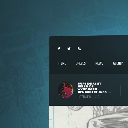
HOME
BRÈVES
NEWS
AGENDA
SUPERGIRL ET
HELEN DE
WYNDHORN :
RENCONTRE AVEC ...
INTERVIEW
4