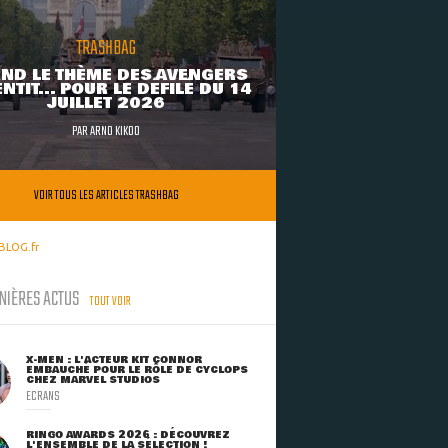
TRASHBAG
ND LE THÈME DES AVENGERS
NTIT... POUR LE DÉFILÉ DU 14
JUILLET 2026
PAR
ARNO KIKOO
VOIR TOUS LES ARTICLES TRASHBAG
BLOG.fr
NIÈRES ACTUS
TOUT VOIR
X-MEN : L'ACTEUR KIT CONNOR
EMBAUCHÉ POUR LE RÔLE DE CYCLOPS
CHEZ MARVEL STUDIOS
ECRANS
RINGO AWARDS 2026 : DÉCOUVREZ
L'ENSEMBLE DE LA SÉLECTION !