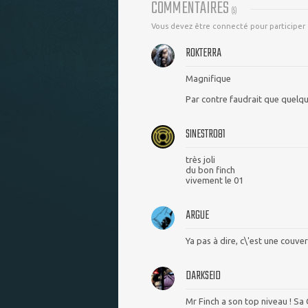
COMMENTAIRES
(
5
)
Vous devez être connecté pour participer
ROKTERRA
Magnifique
Par contre faudrait que quelqu\
SINESTRO81
très joli
du bon finch
vivement le 01
ARGUE
Ya pas à dire, c\'est une couve
DARKSEID
Mr Finch a son top niveau ! Sa