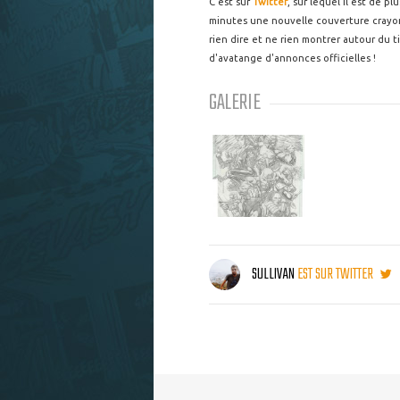
C'est sur
Twitter
, sur lequel il est de pl
minutes une nouvelle couverture cray
rien dire et ne rien montrer autour du t
d'avatange d'annonces officielles !
GALERIE
SULLIVAN
EST SUR TWITTER