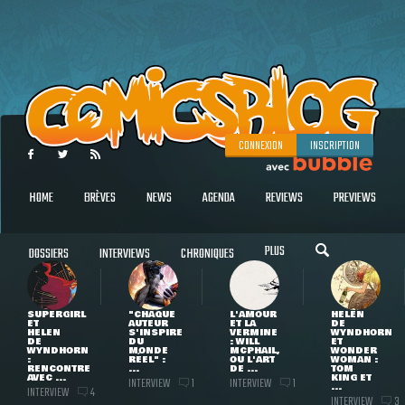
CONNEXION
INSCRIPTION
HOME
BRÈVES
NEWS
AGENDA
REVIEWS
PREVIEWS
PLUS
DOSSIERS
INTERVIEWS
CHRONIQUES
SUPERGIRL
"CHAQUE
L'AMOUR
HELEN
ET
AUTEUR
ET LA
DE
HELEN
S'INSPIRE
VERMINE
WYNDHORN
DE
DU
: WILL
ET
WYNDHORN
MONDE
MCPHAIL,
WONDER
:
RÉEL" :
OU L'ART
WOMAN :
RENCONTRE
...
DE ...
TOM
AVEC ...
KING ET
INTERVIEW
INTERVIEW
1
1
...
INTERVIEW
4
INTERVIEW
3