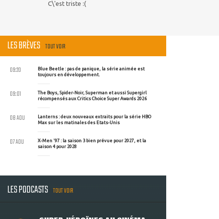
C\'est triste :(
LES BRÈVES
TOUT VOIR
09:20
Blue Beetle : pas de panique, la série animée est
toujours en développement.
09:01
The Boys, Spider-Noir, Superman et aussi Supergirl
récompensés aux Critics Choice Super Awards 2026
08 AOU
Lanterns : deux nouveaux extraits pour la série HBO
Max sur les matinales des Etats-Unis
07 AOU
X-Men '97 : la saison 3 bien prévue pour 2027, et la
saison 4 pour 2028
LES PODCASTS
TOUT VOIR