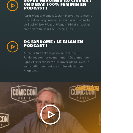
SUPER-HÉROÏNES AU CINÉMA :
UN DÉBAT 100% FÉMININ EN
PODCAST !
Après Wonder Woman, Captain Marvel, et le récent
film Birds of Prey, mais aussi avec la venue proche
de Black Widow, Wonder Woman 1984 et un casting
très diversifié pour The Eternals, les ...
DC FANDOME : LE BILAN EN
PODCAST !
Au cours du weekend passé se tenait le DC
Fandome, premier évènement intégralement en
ligne et 100% consacré aux univers de DC, avec un
angle définitivement axé sur les adaptations
filmiques ...