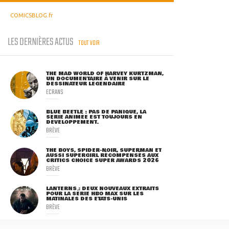
COMICSBLOG.fr
LES DERNIÈRES ACTUS
TOUT VOIR
THE MAD WORLD OF HARVEY KURTZMAN,
UN DOCUMENTAIRE À VENIR SUR LE
DESSINATEUR LÉGENDAIRE
ECRANS
BLUE BEETLE : PAS DE PANIQUE, LA
SÉRIE ANIMÉE EST TOUJOURS EN
DÉVELOPPEMENT.
BRÈVE
THE BOYS, SPIDER-NOIR, SUPERMAN ET
AUSSI SUPERGIRL RÉCOMPENSÉS AUX
CRITICS CHOICE SUPER AWARDS 2026
BRÈVE
LANTERNS : DEUX NOUVEAUX EXTRAITS
POUR LA SÉRIE HBO MAX SUR LES
MATINALES DES ETATS-UNIS
BRÈVE