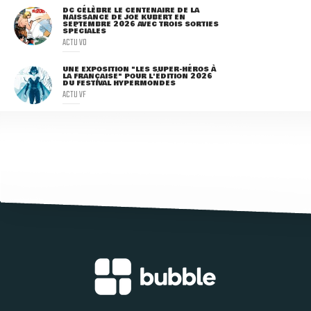
DC CÉLÈBRE LE CENTENAIRE DE LA
NAISSANCE DE JOE KUBERT EN
SEPTEMBRE 2026 AVEC TROIS SORTIES
SPÉCIALES
ACTU VO
UNE EXPOSITION "LES SUPER-HÉROS À
LA FRANÇAISE" POUR L'ÉDITION 2026
DU FESTIVAL HYPERMONDES
ACTU VF