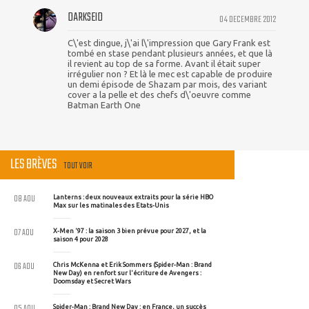
DARKSEID
04 DECEMBRE 2012
C\'est dingue, j\'ai l\'impression que Gary Frank est
tombé en stase pendant plusieurs années, et que là
il revient au top de sa forme. Avant il était super
irrégulier non ? Et là le mec est capable de produire
un demi épisode de Shazam par mois, des variant
cover a la pelle et des chefs d\'oeuvre comme
Batman Earth One
LES BRÈVES
TOUT VOIR
08 AOU
Lanterns : deux nouveaux extraits pour la série HBO
Max sur les matinales des Etats-Unis
07 AOU
X-Men '97 : la saison 3 bien prévue pour 2027, et la
saison 4 pour 2028
06 AOU
Chris McKenna et Erik Sommers (Spider-Man : Brand
New Day) en renfort sur l'écriture de Avengers :
Doomsday et Secret Wars
05 AOU
Spider-Man : Brand New Day : en France, un succès