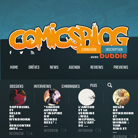
CONNEXION
INSCRIPTION
HOME
BRÈVES
NEWS
AGENDA
REVIEWS
PREVIEWS
PLUS
DOSSIERS
INTERVIEWS
CHRONIQUES
SUPERGIRL
"CHAQUE
L'AMOUR
HELEN
ET
AUTEUR
ET LA
DE
HELEN
S'INSPIRE
VERMINE
WYNDHORN
DE
DU
: WILL
ET
WYNDHORN
MONDE
MCPHAIL,
WONDER
:
RÉEL" :
OU L'ART
WOMAN :
RENCONTRE
...
DE ...
TOM
AVEC ...
KING ET
INTERVIEW
INTERVIEW
1
1
...
INTERVIEW
4
INTERVIEW
3