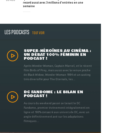
record aussi avec 3 millions d'entrées en une
semaine
LES PODCASTS
TOUT VOIR
SUPER-HÉROÏNES AU CINÉMA :
UN DÉBAT 100% FÉMININ EN
PODCAST !
Après Wonder Woman, Captain Marvel, et le récent
film Birds of Prey, mais aussi avec la venue proche
de Black Widow, Wonder Woman 1984 et un casting
très diversifié pour The Eternals, les ...
DC FANDOME : LE BILAN EN
PODCAST !
Au cours du weekend passé se tenait le DC
Fandome, premier évènement intégralement en
ligne et 100% consacré aux univers de DC, avec un
angle définitivement axé sur les adaptations
filmiques ...