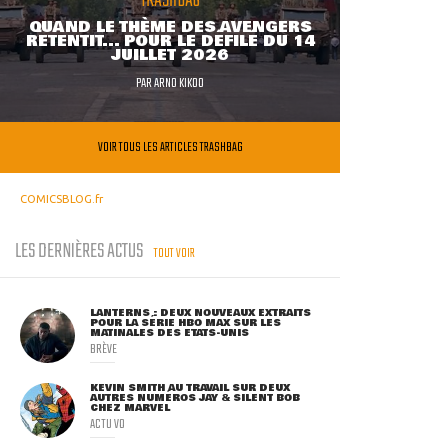
TRASHBAG
QUAND LE THÈME DES AVENGERS
RETENTIT... POUR LE DÉFILÉ DU 14
JUILLET 2026
PAR
ARNO KIKOO
VOIR TOUS LES ARTICLES TRASHBAG
COMICSBLOG.fr
LES DERNIÈRES ACTUS
TOUT VOIR
LANTERNS : DEUX NOUVEAUX EXTRAITS
POUR LA SÉRIE HBO MAX SUR LES
MATINALES DES ETATS-UNIS
BRÈVE
KEVIN SMITH AU TRAVAIL SUR DEUX
AUTRES NUMÉROS JAY & SILENT BOB
CHEZ MARVEL
ACTU VO