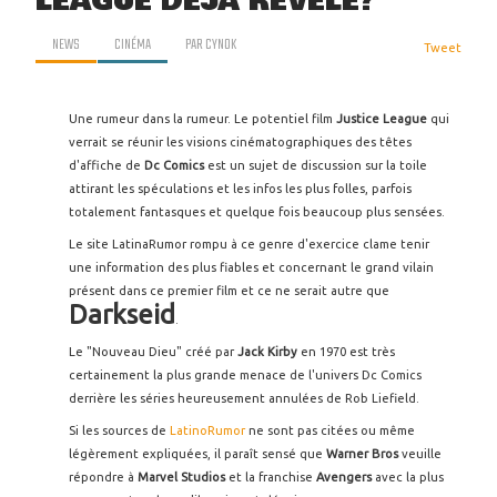
LEAGUE DÉJÀ RÉVÉLÉ?
NEWS
CINÉMA
PAR
CYNOK
Tweet
Une rumeur dans la rumeur. Le potentiel film
Justice
League
qui
verrait se réunir les visions cinématographiques des têtes
d'affiche de
Dc
Comics
est un sujet de discussion sur la toile
attirant les spéculations et les infos les plus folles, parfois
totalement fantasques et quelque fois beaucoup plus sensées.
Le site LatinaRumor rompu à ce genre d'exercice clame tenir
une information des plus fiables et concernant le grand vilain
présent dans ce premier film et ce ne serait autre que
Darkseid
.
Le "Nouveau Dieu" créé par
Jack Kirby
en 1970 est très
certainement la plus grande menace de l'univers Dc Comics
derrière les séries heureusement annulées de Rob Liefield.
Si les sources de
LatinoRumor
ne sont pas citées ou même
légèrement expliquées, il paraît sensé que
Warner
Bros
veuille
répondre à
Marvel Studios
et la franchise
Avengers
avec la plus