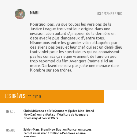
MARTI
03 DECEMBRE 2012
Pourquoi pas, vu que toutes les versions de la
Justice League trouvent leur origine dans une
invasion alien autant s\'inspirer de la dernière en
date avec le plus dangereux d\'entre tous.
Néanmoins entre les grandes villes attaquées par
des aliens pas beau et leur chef qui est un demi-dieu
tout violet pour les spectateurs qui ne connaissent
pas les comics ça risque vraiment de faire un peu
trop repompé du film Avengers (même si ici au
moins Darkseid ne sera pas juste une menace dans
l\'ombre sur son trône).
LES BRÈVES
TOUT VOIR
06 AOU
Chris McKenna et Erik Sommers (Spider-Man : Brand
New Day) en renfort sur l'écriture de Avengers :
Doomsday et Secret Wars
05 AOU
Spider-Man : Brand New Day : en France, un succès
record aussi avec 3 millions d'entrées en une
semaine