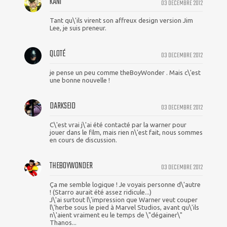
KANI
03 DECEMBRE 2012
Tant qu\'ils virent son affreux design version Jim
Lee, je suis preneur.
QLOTÉ
03 DECEMBRE 2012
je pense un peu comme theBoyWonder . Mais c\'est
une bonne nouvelle !
DARKSEID
03 DECEMBRE 2012
C\'est vrai j\'ai été contacté par la warner pour
jouer dans le film, mais rien n\'est fait, nous sommes
en cours de discussion.
THEBOYWONDER
03 DECEMBRE 2012
Ça me semble logique ! Je voyais personne d\'autre
! (Starro aurait été assez ridicule...)
J\'ai surtout l\'impression que Warner veut couper
l\'herbe sous le pied à Marvel Studios, avant qu\'ils
n\'aient vraiment eu le temps de \"dégainer\"
Thanos...