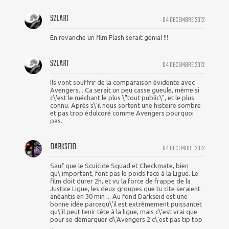
S2LART
04 DECEMBRE 2012
En revanche un film Flash serait génial !!!
S2LART
04 DECEMBRE 2012
Ils vont souffrir de la comparaison évidente avec
Avengers... Ca serait un peu casse gueule, même si
c\'est le méchant le plus \"tout public\", et le plus
connu. Après s\'il nous sortent une histoire sombre
et pas trop édulcoré comme Avengers pourquoi
pas.
DARKSEID
04 DECEMBRE 2012
Sauf que le Scuicide Squad et Checkmate, bien
qu\'important, font pas le poids face à la Ligue. Le
film doit durer 2h, et vu la force de frappe de la
Justice Ligue, les deux groupes que tu cite seraient
anéantis en 30 min ... Au fond Darkseid est une
bonne idée parcequ\'il est extrêmement puissantet
qu\'il peut tenir tête à la ligue, mais c\'est vrai que
pour se démarquer d\'Avengers 2 c\'est pas tip top
...