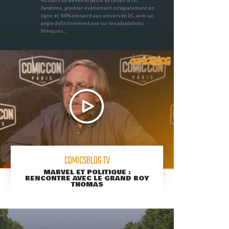
Au cours du weekend passé se tenait le DC
Fandome, premier évènement intégralement en
ligne et 100% consacré aux univers de DC, avec un
angle définitivement axé sur les adaptations
filmiques ...
COMICSBLOG TV
MARVEL ET POLITIQUE :
RENCONTRE AVEC LE GRAND ROY
THOMAS