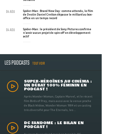
04 AOU
Spider-Man : Brand New Day : comme attendu, le film
de Destin Daniel Cretton dépasse le milliard au box-
office en un temps record
04 AOU
Spider-Man : le président de Sony Pictures confirme
n'avoir aucun projet de spin-off en développement
actif
LES PODCASTS
TOUT VOIR
SUPER-HÉROÏNES AU CINÉMA :
UN DÉBAT 100% FÉMININ EN
PODCAST !
Après Wonder Woman, Captain Marvel, et le récent
film Birds of Prey, mais aussi avec la venue proche
de Black Widow, Wonder Woman 1984 et un casting
très diversifié pour The Eternals, les ...
DC FANDOME : LE BILAN EN
PODCAST !