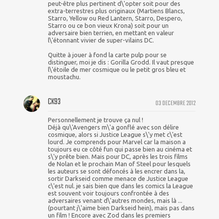
peut-être plus pertinent d\'opter soit pour des
extra-terrestres plus originaux (Martiens Blancs,
Starro, Yellow ou Red Lantern, Starro, Despero,
Starro ou ce bon vieux Krona) soit pour un
adversaire bien terrien, en mettant en valeur
l\'étonnant vivier de super-vilains DC.
Quitte à jouer à fond la carte pulp pour se
distinguer, moi je dis : Gorilla Grodd. Il vaut presque
l\'étoile de mer cosmique ou le petit gros bleu et
moustachu.
CK93
03 DECEMBRE 2012
Personnellement je trouve ça nul !
Déjà qu\'Avengers m\'a gonflé avec son délire
cosmique, alors si Justice League s\'y met c\'est
lourd. Je comprends pour Marvel car la maison a
toujours eu ce côté fun qui passe bien au cinéma et
s\'y prête bien. Mais pour DC, après les trois films
de Nolan et le prochain Man of Steel pour lesquels
les auteurs se sont défoncés à les encrer dans la,
sortir Darkseid comme menace de Justice League
c\'est nul. je sais bien que dans les comics la League
est souvent voir toujours confrontée à des
adversaires venant d\'autres mondes, mais là ...
(pourtant j\'aime bien Darkseid hein), mais pas dans
un film ! Encore avec Zod dans les premiers