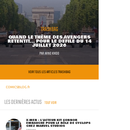
TRASHBAG
QUAND LE THÈME DES AVENGERS
RETENTIT... POUR LE DÉFILÉ DU 14
JUILLET 2026
PAR
ARNO KIKOO
VOIR TOUS LES ARTICLES TRASHBAG
COMICSBLOG.fr
LES DERNIÈRES ACTUS
TOUT VOIR
X-MEN : L'ACTEUR KIT CONNOR
EMBAUCHÉ POUR LE RÔLE DE CYCLOPS
CHEZ MARVEL STUDIOS