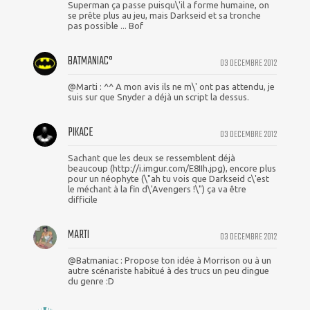
Superman ça passe puisqu\'il a forme humaine, on
se prête plus au jeu, mais Darkseid et sa tronche
pas possible ... Bof
BATMANIAC°
03 DECEMBRE 2012
@Marti : ^^ A mon avis ils ne m\' ont pas attendu, je
suis sur que Snyder a déjà un script la dessus.
PIKACE
03 DECEMBRE 2012
Sachant que les deux se ressemblent déjà
beaucoup (http://i.imgur.com/E8IIh.jpg), encore plus
pour un néophyte (\"ah tu vois que Darkseid c\'est
le méchant à la fin d\'Avengers !\") ça va être
difficile
MARTI
03 DECEMBRE 2012
@Batmaniac : Propose ton idée à Morrison ou à un
autre scénariste habitué à des trucs un peu dingue
du genre :D