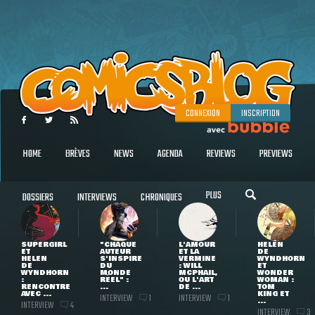
CONNEXION
INSCRIPTION
HOME
BRÈVES
NEWS
AGENDA
REVIEWS
PREVIEWS
PLUS
DOSSIERS
INTERVIEWS
CHRONIQUES
SUPERGIRL
"CHAQUE
L'AMOUR
HELEN
ET
AUTEUR
ET LA
DE
HELEN
S'INSPIRE
VERMINE
WYNDHORN
DE
DU
: WILL
ET
WYNDHORN
MONDE
MCPHAIL,
WONDER
:
RÉEL" :
OU L'ART
WOMAN :
RENCONTRE
...
DE ...
TOM
AVEC ...
KING ET
INTERVIEW
INTERVIEW
1
1
...
INTERVIEW
4
INTERVIEW
3