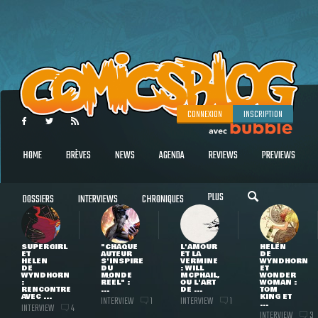
CONNEXION
INSCRIPTION
HOME
BRÈVES
NEWS
AGENDA
REVIEWS
PREVIEWS
PLUS
DOSSIERS
INTERVIEWS
CHRONIQUES
SUPERGIRL
"CHAQUE
L'AMOUR
HELEN
ET
AUTEUR
ET LA
DE
HELEN
S'INSPIRE
VERMINE
WYNDHORN
DE
DU
: WILL
ET
WYNDHORN
MONDE
MCPHAIL,
WONDER
:
RÉEL" :
OU L'ART
WOMAN :
RENCONTRE
...
DE ...
TOM
AVEC ...
KING ET
INTERVIEW
INTERVIEW
1
1
...
INTERVIEW
4
INTERVIEW
3