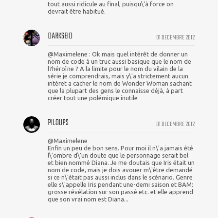
tout aussi ridicule au final, puisqu\'à force on
devrait être habitué.
DARKSEID
01 DECEMBRE 2012
@Maximelene : Ok mais quel intérêt de donner un
nom de code à un truc aussi basique que le nom de
l?héroïne ? A la limite pour le nom du vilain de la
série je comprendrais, mais y\'a strictement aucun
intéret a cacher le nom de Wonder Woman sachant
que la plupart des gens le connaisse déjà, à part
créer tout une polémique inutile
PILOUPS
01 DECEMBRE 2012
@Maximelene
Enfin un peu de bon sens. Pour moi il n\'a jamais été
l\'ombre d\'un doute que le personnage serait bel
et bien nommé Diana. Je me doutais que Iris était un
nom de code, mais je dois avouer m\'être demandé
si ce n\'était pas aussi inclus dans le scénario. Genre
elle s\'appelle Iris pendant une-demi saison et BAM:
grosse révélation sur son passé etc. et elle apprend
que son vrai nom est Diana...