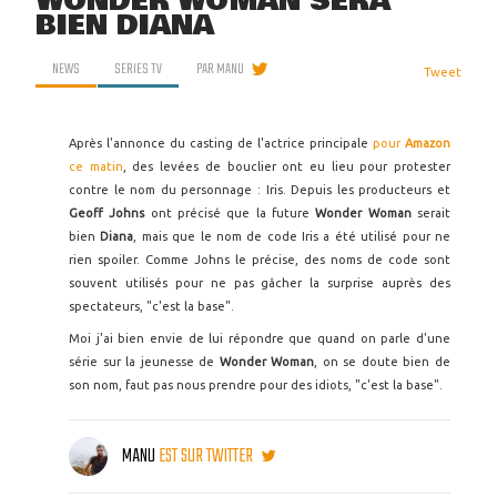
WONDER WOMAN SERA
BIEN DIANA
NEWS
SERIES TV
PAR
MANU
Tweet
Après l'annonce du casting de l'actrice principale
pour
Amazon
ce matin
, des levées de bouclier ont eu lieu pour protester
contre le nom du personnage : Iris. Depuis les producteurs et
Geoff Johns
ont précisé que la future
Wonder Woman
serait
bien
Diana
, mais que le nom de code Iris a été utilisé pour ne
rien spoiler. Comme Johns le précise, des noms de code sont
souvent utilisés pour ne pas gâcher la surprise auprès des
spectateurs, "c'est la base".
Moi j'ai bien envie de lui répondre que quand on parle d'une
série sur la jeunesse de
Wonder Woman
, on se doute bien de
son nom, faut pas nous prendre pour des idiots, "c'est la base".
MANU
EST SUR TWITTER