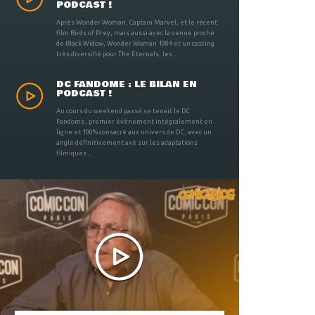
PODCAST !
Après Wonder Woman, Captain Marvel, et le récent
film Birds of Prey, mais aussi avec la venue proche
de Black Widow, Wonder Woman 1984 et un casting
très diversifié pour The Eternals, les ...
DC FANDOME : LE BILAN EN
PODCAST !
Au cours du weekend passé se tenait le DC
Fandome, premier évènement intégralement en
ligne et 100% consacré aux univers de DC, avec un
angle définitivement axé sur les adaptations
filmiques ...