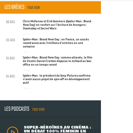
LES BRÈVES
TOUT VOIR
06 AOU
Chris McKenna et Erik Sommers (Spider-Man : Brand
New Day) en renfort sur l'écriture de Avengers :
Doomsday et Secret Wars
05 AOU
Spider-Man : Brand New Day : en France, un succès
record aussi avec 3 millions d'entrées en une
semaine
04 AOU
Spider-Man : Brand New Day : comme attendu, le film
de Destin Daniel Cretton dépasse le milliard au box-
office en un temps record
04 AOU
Spider-Man : le président de Sony Pictures confirme
n'avoir aucun projet de spin-off en développement
actif
LES PODCASTS
TOUT VOIR
SUPER-HÉROÏNES AU CINÉMA :
UN DÉBAT 100% FÉMININ EN