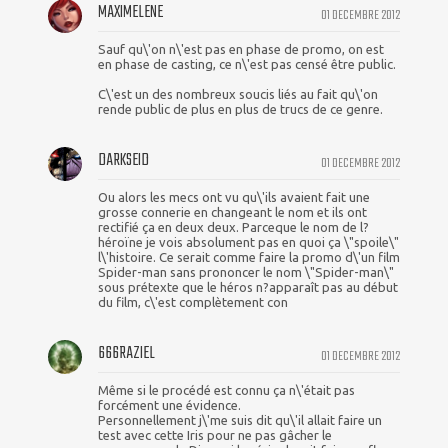
MAXIMELENE
01 DECEMBRE 2012
Sauf qu\'on n\'est pas en phase de promo, on est
en phase de casting, ce n\'est pas censé être public.
C\'est un des nombreux soucis liés au fait qu\'on
rende public de plus en plus de trucs de ce genre.
DARKSEID
01 DECEMBRE 2012
Ou alors les mecs ont vu qu\'ils avaient fait une
grosse connerie en changeant le nom et ils ont
rectifié ça en deux deux. Parceque le nom de l?
héroïne je vois absolument pas en quoi ça \"spoile\"
l\'histoire. Ce serait comme faire la promo d\'un film
Spider-man sans prononcer le nom \"Spider-man\"
sous prétexte que le héros n?apparaît pas au début
du film, c\'est complètement con
666RAZIEL
01 DECEMBRE 2012
Même si le procédé est connu ça n\'était pas
forcément une évidence.
Personnellement j\'me suis dit qu\'il allait faire un
test avec cette Iris pour ne pas gâcher le