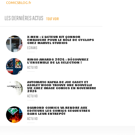
COMICSBLOG.fr
LES DERNIÈRES ACTUS
TOUT VOIR
X-MEN : L'ACTEUR KIT CONNOR
EMBAUCHÉ POUR LE RÔLE DE CYCLOPS
CHEZ MARVEL STUDIOS
ECRANS
RINGO AWARDS 2026 : DÉCOUVREZ
L'ENSEMBLE DE LA SÉLECTION !
ACTU VO
AUTOMATIC KAFKA DE JOE CASEY ET
ASHLEY WOOD TROUVE UNE NOUVELLE
VIE CHEZ IMAGE COMICS EN NOVEMBRE
2026
ACTU VO
DIAMOND COMICS VA RENDRE AUX
ÉDITEURS LES COMICS SÉQUESTRÉS
DANS LEUR ENTREPÔT
ACTU VO