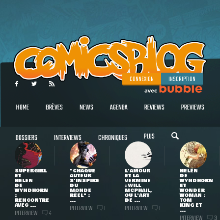
CONNEXION
INSCRIPTION
HOME
BRÈVES
NEWS
AGENDA
REVIEWS
PREVIEWS
PLUS
DOSSIERS
INTERVIEWS
CHRONIQUES
SUPERGIRL
"CHAQUE
L'AMOUR
HELEN
ET
AUTEUR
ET LA
DE
HELEN
S'INSPIRE
VERMINE
WYNDHORN
DE
DU
: WILL
ET
WYNDHORN
MONDE
MCPHAIL,
WONDER
:
RÉEL" :
OU L'ART
WOMAN :
RENCONTRE
...
DE ...
TOM
AVEC ...
KING ET
INTERVIEW
INTERVIEW
1
1
...
INTERVIEW
4
INTERVIEW
3