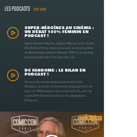
LES PODCASTS
TOUT VOIR
SUPER-HÉROÏNES AU CINÉMA :
UN DÉBAT 100% FÉMININ EN
PODCAST !
Après Wonder Woman, Captain Marvel, et le récent
film Birds of Prey, mais aussi avec la venue proche
de Black Widow, Wonder Woman 1984 et un casting
très diversifié pour The Eternals, les ...
DC FANDOME : LE BILAN EN
PODCAST !
Au cours du weekend passé se tenait le DC
Fandome, premier évènement intégralement en
ligne et 100% consacré aux univers de DC, avec un
angle définitivement axé sur les adaptations
filmiques ...