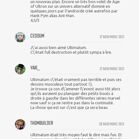
un nouveau plan. Encore un très bon volet de Age
of Ultron sur un univers alternatif dominé en
quelques jours par l?androïde créé autrefois par
Hank Pym alias Ant-Man.
4,5/5
CEDDUM
27 NOVEMBRE 2012
J\'ai aussi bien aimé Ultimatum.
C\'était full destruction et plutôt sympa à lire.
YAKI_
27 NOVEMBRE 2012
Ultimatum c\'était vraiment pas terrible et puis ces
dessins musculeux tout partout :\\
Je trouve ça con d\'amener l\'event aussi tôt alors
qu\'ils auraient pu planquer des petits bouts à
droite à gauche dans les différentes séries marvel
now sauf si ça ne rentre pas dans la continuité.
La chose qui est sur c\'est que ça sera beau
THOMBUILDER
26 NOVEMBRE 2012
Ultimatum était très moyen faut le dire mais fun. Et