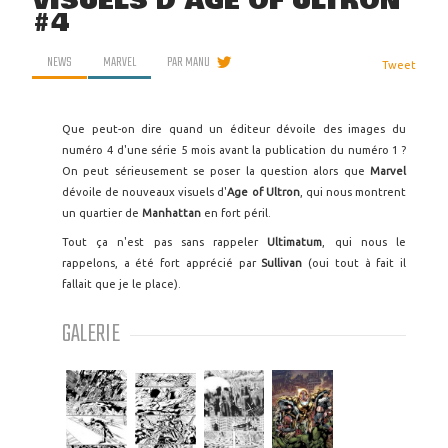
VISUELS D'AGE OF ULTRON
#4
NEWS
MARVEL
PAR
MANU
Tweet
Que peut-on dire quand un éditeur dévoile des images du
numéro 4 d'une série 5 mois avant la publication du numéro 1 ?
On peut sérieusement se poser la question alors que
Marvel
dévoile de nouveaux visuels d'
Age of Ultron
, qui nous montrent
un quartier de
Manhattan
en fort péril.
Tout ça n'est pas sans rappeler
Ultimatum
, qui nous le
rappelons, a été fort apprécié par
Sullivan
(oui tout à fait il
fallait que je le place).
GALERIE