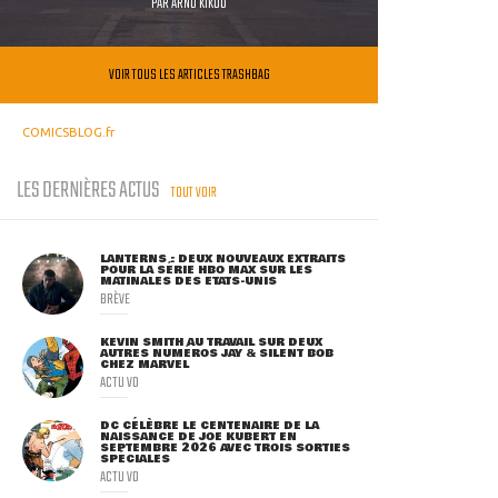
PAR
ARNO KIKOO
VOIR TOUS LES ARTICLES TRASHBAG
COMICSBLOG.fr
LES DERNIÈRES ACTUS
TOUT VOIR
LANTERNS : DEUX NOUVEAUX EXTRAITS
POUR LA SÉRIE HBO MAX SUR LES
MATINALES DES ETATS-UNIS
BRÈVE
KEVIN SMITH AU TRAVAIL SUR DEUX
AUTRES NUMÉROS JAY & SILENT BOB
CHEZ MARVEL
ACTU VO
DC CÉLÈBRE LE CENTENAIRE DE LA
NAISSANCE DE JOE KUBERT EN
SEPTEMBRE 2026 AVEC TROIS SORTIES
SPÉCIALES
ACTU VO