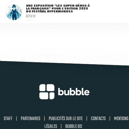
UNE EXPOSITION "LES SUPER-HÉROS À
LA FRANÇAISE" POUR L'ÉDITION 2026
DU FESTIVAL HYPERMONDES
ACTU VF
STAFF
|
PARTENAIRES
|
PUBLICITÉS SUR LE SITE
|
CONTACTS
|
MENTIONS
LÉGALES
|
BUBBLE BD