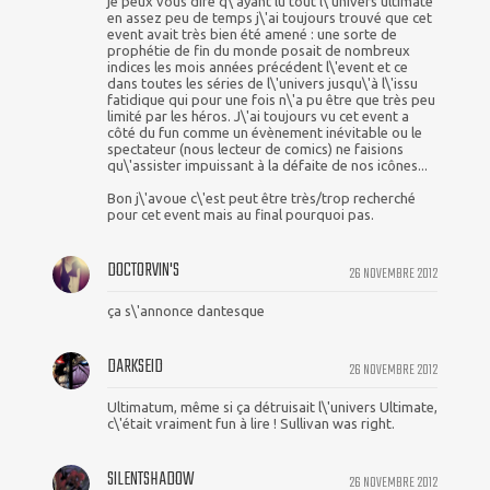
je peux vous dire q\'ayant lu tout l\'univers ultimate
en assez peu de temps j\'ai toujours trouvé que cet
event avait très bien été amené : une sorte de
prophétie de fin du monde posait de nombreux
indices les mois années précédent l\'event et ce
dans toutes les séries de l\'univers jusqu\'à l\'issu
fatidique qui pour une fois n\'a pu être que très peu
limité par les héros. J\'ai toujours vu cet event a
côté du fun comme un évènement inévitable ou le
spectateur (nous lecteur de comics) ne faisions
qu\'assister impuissant à la défaite de nos icônes...
Bon j\'avoue c\'est peut être très/trop recherché
pour cet event mais au final pourquoi pas.
DOCTORVIN'S
26 NOVEMBRE 2012
ça s\'annonce dantesque
DARKSEID
26 NOVEMBRE 2012
Ultimatum, même si ça détruisait l\'univers Ultimate,
c\'était vraiment fun à lire ! Sullivan was right.
SILENTSHADOW
26 NOVEMBRE 2012