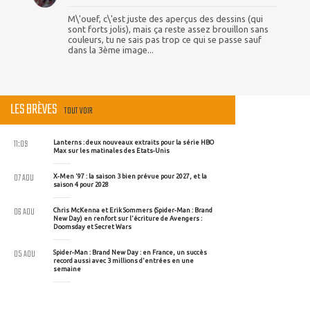
M\'ouef, c\'est juste des aperçus des dessins (qui
sont forts jolis), mais ça reste assez brouillon sans
couleurs, tu ne sais pas trop ce qui se passe sauf
dans la 3ème image...
LES BRÈVES
TOUT VOIR
11:09
Lanterns : deux nouveaux extraits pour la série HBO
Max sur les matinales des Etats-Unis
07 AOU
X-Men '97 : la saison 3 bien prévue pour 2027, et la
saison 4 pour 2028
06 AOU
Chris McKenna et Erik Sommers (Spider-Man : Brand
New Day) en renfort sur l'écriture de Avengers :
Doomsday et Secret Wars
05 AOU
Spider-Man : Brand New Day : en France, un succès
record aussi avec 3 millions d'entrées en une
semaine