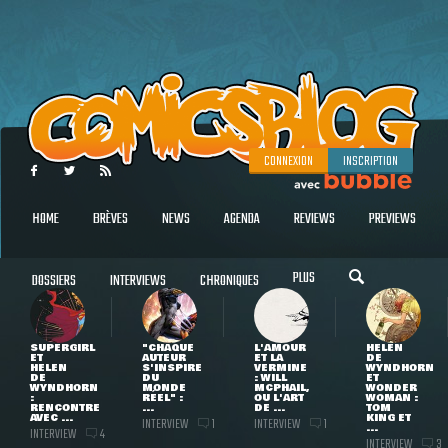
CONNEXION
INSCRIPTION
HOME
BRÈVES
NEWS
AGENDA
REVIEWS
PREVIEWS
PLUS
DOSSIERS
INTERVIEWS
CHRONIQUES
SUPERGIRL
"CHAQUE
L'AMOUR
HELEN
ET
AUTEUR
ET LA
DE
HELEN
S'INSPIRE
VERMINE
WYNDHORN
DE
DU
: WILL
ET
WYNDHORN
MONDE
MCPHAIL,
WONDER
:
RÉEL" :
OU L'ART
WOMAN :
RENCONTRE
...
DE ...
TOM
AVEC ...
KING ET
INTERVIEW
INTERVIEW
1
1
...
INTERVIEW
4
INTERVIEW
3