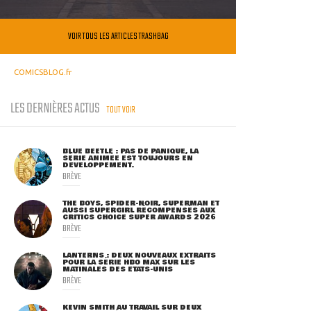
VOIR TOUS LES ARTICLES TRASHBAG
COMICSBLOG.fr
LES DERNIÈRES ACTUS
TOUT VOIR
BLUE BEETLE : PAS DE PANIQUE, LA
SÉRIE ANIMÉE EST TOUJOURS EN
DÉVELOPPEMENT.
BRÈVE
THE BOYS, SPIDER-NOIR, SUPERMAN ET
AUSSI SUPERGIRL RÉCOMPENSÉS AUX
CRITICS CHOICE SUPER AWARDS 2026
BRÈVE
LANTERNS : DEUX NOUVEAUX EXTRAITS
POUR LA SÉRIE HBO MAX SUR LES
MATINALES DES ETATS-UNIS
BRÈVE
KEVIN SMITH AU TRAVAIL SUR DEUX