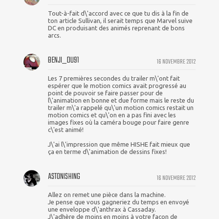
Tout-à-fait d\'accord avec ce que tu dis à la fin de
ton article Sullivan, il serait temps que Marvel suive
DC en produisant des animés reprenant de bons
arcs.
BENJI_DU91
16 NOVEMBRE 2012
Les 7 premières secondes du trailer m\'ont fait
espérer que le motion comics avait progressé au
point de pouvoir se faire passer pour de
l\'animation en bonne et due forme mais le reste du
trailer m\'a rappelé qu\'un motion comics restait un
motion comics et qu\'on en a pas fini avec les
images fixes où la caméra bouge pour faire genre
c\'est animé!
J\'ai l\'impression que même HISHE fait mieux que
ça en terme d\'animation de dessins fixes!
ASTONISHING
16 NOVEMBRE 2012
Allez on remet une pièce dans la machine.
Je pense que vous gagneriez du temps en envoyé
une enveloppe d\'anthrax à Cassaday.
J\'adhère de moins en moins à votre façon de