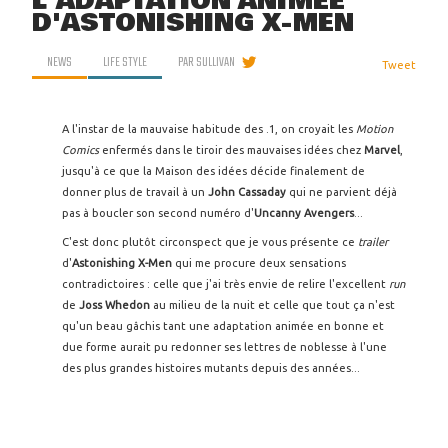
L'ADAPTATION ANIMÉE
D'ASTONISHING X-MEN
NEWS
LIFE STYLE
PAR
SULLIVAN
Tweet
A l'instar de la mauvaise habitude des .1, on croyait les
Motion
Comics
enfermés dans le tiroir des mauvaises idées chez
Marvel
,
jusqu'à ce que la Maison des idées décide finalement de
donner plus de travail à un
John Cassaday
qui ne parvient déjà
pas à boucler son second numéro d'
Uncanny Avengers
...
C'est donc plutôt circonspect que je vous présente ce
trailer
d'
Astonishing X-Men
qui me procure deux sensations
contradictoires : celle que j'ai très envie de relire l'excellent
run
de
Joss Whedon
au milieu de la nuit et celle que tout ça n'est
qu'un beau gâchis tant une adaptation animée en bonne et
due forme aurait pu redonner ses lettres de noblesse à l'une
des plus grandes histoires mutants depuis des années...