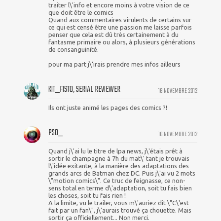
traiter l\'info et encore moins à votre vision de ce
que doit être le comics
Quand aux commentaires virulents de certains sur
ce qui est censé être une passion me laisse parfois
penser que cela est dû très certainement à du
fantasme primaire ou alors, à plusieurs générations
de consanguinité.
pour ma part j\'irais prendre mes infos ailleurs
KIT_FISTO, SERIAL REVIEWER
16 NOVEMBRE 2012
Ils ont juste animé les pages des comics ?!
PSO_
16 NOVEMBRE 2012
Quand j\'ai lu le titre de lpa news, j\'étais prêt à
sortir le champagne à 7h du mat\' tant je trouvais
l\'idée exitante, à la manière des adaptations des
grands arcs de Batman chez DC. Puis j\'ai vu 2 mots
\"motion comics\". Ce truc de feignasse, ce non-
sens total en terme d\'adaptation, soit tu fais bien
les choses, soit tu fais rien !
A la limite, vu le trailer, vous m\'auriez dit \"C\'est
fait par un fan\", j\'aurais trouvé ça chouette. Mais
sortir ça officiellement... Non merci.