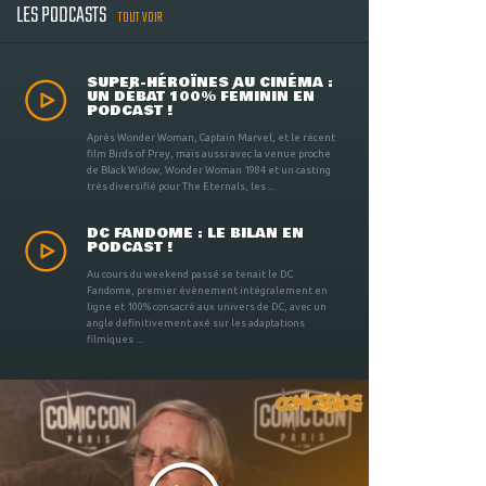
LES PODCASTS
TOUT VOIR
SUPER-HÉROÏNES AU CINÉMA :
UN DÉBAT 100% FÉMININ EN
PODCAST !
Après Wonder Woman, Captain Marvel, et le récent
film Birds of Prey, mais aussi avec la venue proche
de Black Widow, Wonder Woman 1984 et un casting
très diversifié pour The Eternals, les ...
DC FANDOME : LE BILAN EN
PODCAST !
Au cours du weekend passé se tenait le DC
Fandome, premier évènement intégralement en
ligne et 100% consacré aux univers de DC, avec un
angle définitivement axé sur les adaptations
filmiques ...