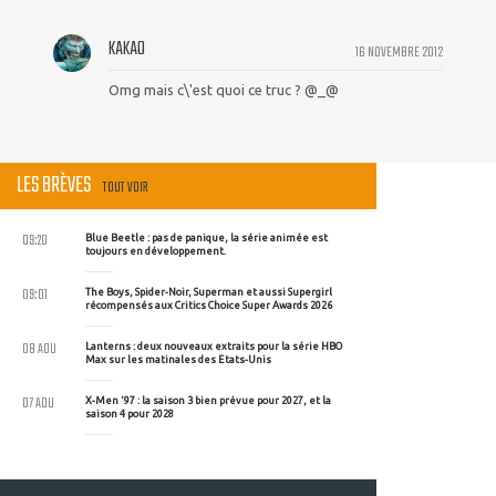
KAKAO
16 NOVEMBRE 2012
Omg mais c\'est quoi ce truc ? @_@
LES BRÈVES
TOUT VOIR
09:20
Blue Beetle : pas de panique, la série animée est
toujours en développement.
09:01
The Boys, Spider-Noir, Superman et aussi Supergirl
récompensés aux Critics Choice Super Awards 2026
08 AOU
Lanterns : deux nouveaux extraits pour la série HBO
Max sur les matinales des Etats-Unis
07 AOU
X-Men '97 : la saison 3 bien prévue pour 2027, et la
saison 4 pour 2028