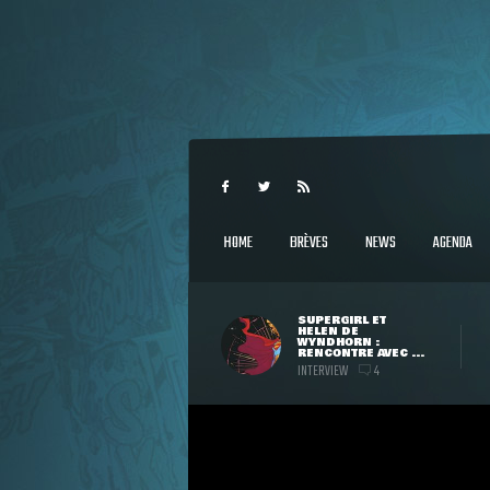
HOME
BRÈVES
NEWS
AGENDA
SUPERGIRL ET
HELEN DE
WYNDHORN :
RENCONTRE AVEC ...
INTERVIEW
4