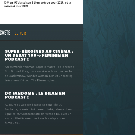
X-Men '97 : la saison 3 bien prévue pour 2027, et la
saison 4 pour 2028
DCASTS
TOUT VOIR
SUPER-HÉROÏNES AU CINÉMA :
UN DÉBAT 100% FÉMININ EN
PODCAST !
Après Wonder Woman, Captain Marvel, et le récent
film Birds of Prey, mais aussi avec la venue proche
de Black Widow, Wonder Woman 1984 et un casting
très diversifié pour The Eternals, les ...
DC FANDOME : LE BILAN EN
PODCAST !
Au cours du weekend passé se tenait le DC
Fandome, premier évènement intégralement en
ligne et 100% consacré aux univers de DC, avec un
angle définitivement axé sur les adaptations
filmiques ...