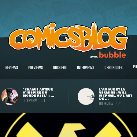
PL
REVIEWS
PREVIEWS
DOSSIERS
INTERVIEWS
CHRONIQUES
"CHAQUE AUTEUR
L'AMOUR ET LA
S'INSPIRE DU
VERMINE : WILL
MONDE RÉEL" : ...
MCPHAIL, OU L'ART
DE ...
INTERVIEW
1
INTERVIEW
1