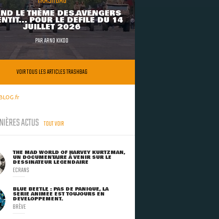
TRASHBAG
ND LE THÈME DES AVENGERS
NTIT... POUR LE DÉFILÉ DU 14
JUILLET 2026
PAR
ARNO KIKOO
VOIR TOUS LES ARTICLES TRASHBAG
BLOG.fr
NIÈRES ACTUS
TOUT VOIR
THE MAD WORLD OF HARVEY KURTZMAN,
UN DOCUMENTAIRE À VENIR SUR LE
DESSINATEUR LÉGENDAIRE
ECRANS
BLUE BEETLE : PAS DE PANIQUE, LA
SÉRIE ANIMÉE EST TOUJOURS EN
DÉVELOPPEMENT.
BRÈVE