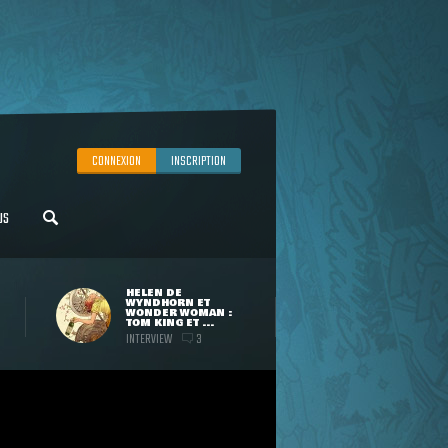
CONNEXION
INSCRIPTION
US
HELEN DE
WYNDHORN ET
WONDER WOMAN :
TOM KING ET ...
INTERVIEW
3