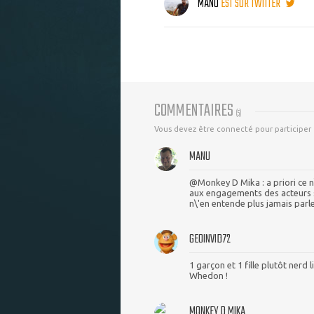
MANU
EST SUR TWITTER
COMMENTAIRES
(
5
)
Vous devez être connecté pour participer
MANU
@Monkey D Mika : a priori ce n
aux engagements des acteurs su
n\'en entende plus jamais parle
GEOINVID72
1 garçon et 1 fille plutôt nerd l
Whedon !
MONKEY D MIKA