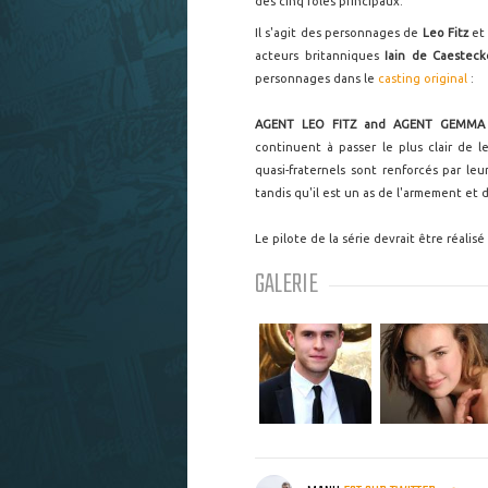
des cinq rôles principaux.
Il s'agit des personnages de
Leo Fitz
e
acteurs britanniques
Iain de Caesteck
personnages dans le
casting original
:
AGENT LEO FITZ and AGENT GEMMA
continuent à passer le plus clair de l
quasi-fraternels sont renforcés par le
tandis qu'il est un as de l'armement et 
Le pilote de la série devrait être réalisé
GALERIE