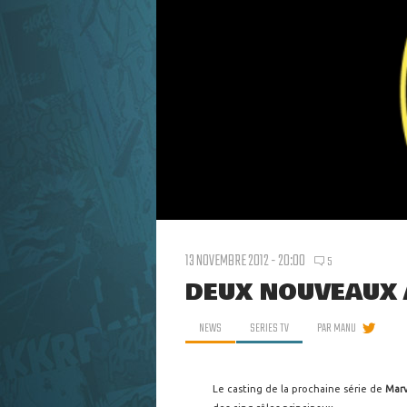
13 NOVEMBRE 2012 - 20:00
5
DEUX NOUVEAUX 
NEWS
SERIES TV
PAR
MANU
Le casting de la prochaine série de
Marv