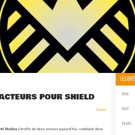
LES BR
09:20
ACTEURS POUR SHIELD
09:01
Tweet
08 AOU
el Studios
s'étoffe de deux acteurs aujourd'hui, comblant deux