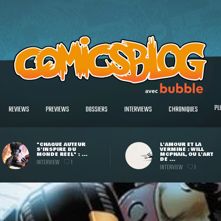
PL
REVIEWS
PREVIEWS
DOSSIERS
INTERVIEWS
CHRONIQUES
"CHAQUE AUTEUR
L'AMOUR ET LA
S'INSPIRE DU
VERMINE : WILL
MONDE RÉEL" : ...
MCPHAIL, OU L'ART
DE ...
INTERVIEW
1
INTERVIEW
1