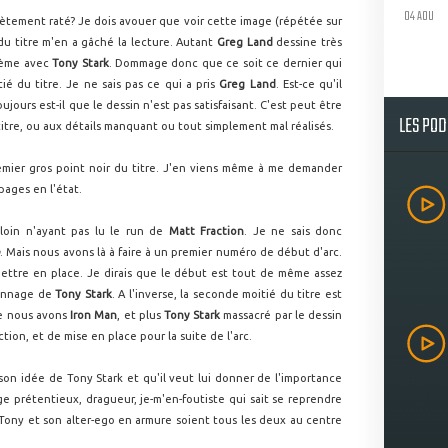
04 AOU
plètement raté? Je dois avouer que voir cette image (répétée sur
du titre m'en a gâché la lecture. Autant
Greg Land
dessine très
blème avec
Tony Stark
. Dommage donc que ce soit ce dernier qui
ié du titre. Je ne sais pas ce qui a pris
Greg Land
. Est-ce qu'il
jours est-il que le dessin n'est pas satisfaisant. C'est peut être
LES PO
titre, ou aux détails manquant ou tout simplement mal réalisés.
premier gros point noir du titre. J'en viens même à me demander
 pages en l'état.
 loin n'ayant pas lu le run de
Matt Fraction
. Je ne sais donc
h
. Mais nous avons là à faire à un premier numéro de début d'arc.
 mettre en place. Je dirais que le début est tout de même assez
sonnage de
Tony Stark
. A l'inverse, la seconde moitié du titre est
ue nous avons
Iron Man
, et plus
Tony Stark
massacré par le dessin
'action, et de mise en place pour la suite de l'arc.
son idée de Tony Stark et qu'il veut lui donner de l'importance
ge
prétentieux, dragueur, je-m'en-foutiste qui sait se reprendre
e Tony et son alter-ego en armure soient tous les deux au centre