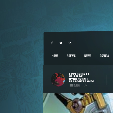
HOME
BRÈVES
NEWS
AGENDA
SUPERGIRL ET
HELEN DE
WYNDHORN :
RENCONTRE AVEC ...
INTERVIEW
4