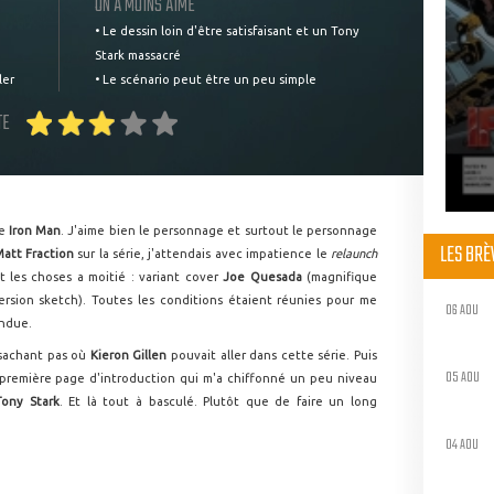
ON A MOINS AIMÉ
• Le dessin loin d'être satisfaisant et un Tony
Stark massacré
ler
• Le scénario peut être un peu simple
TE
re
Iron Man
. J'aime bien le personnage et surtout le personnage
LES BR
att Fraction
sur la série, j'attendais avec impatience le
relaunch
t les choses a moitié : variant cover
Joe Quesada
(magnifique
rsion sketch). Toutes les conditions étaient réunies pour me
06 AOU
endue.
 sachant pas où
Kieron Gillen
pouvait aller dans cette série. Puis
05 AOU
la première page d'introduction qui m'a chiffonné un peu niveau
Tony Stark
. Et là tout à basculé. Plutôt que de faire un long
04 AOU