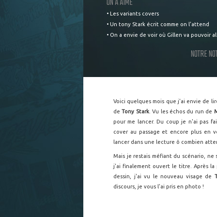
ON A AIMÉ
• Les variants covers
• Un tony Stark écrit comme on l'attend
• On a envie de voir où Gillen va pouvoir al
NOTRE NO
Voici quelques mois que j'ai envie de li
de
Tony Stark
. Vu les échos du run de
M
pour me lancer. Du coup je n'ai pas fai
cover au passage et encore plus en ve
lancer dans une lecture ô combien att
Mais je restais méfiant du scénario, ne
j'ai finalement ouvert le titre. Après 
dessin, j'ai vu le nouveau visage de
discours, je vous l'ai pris en photo !