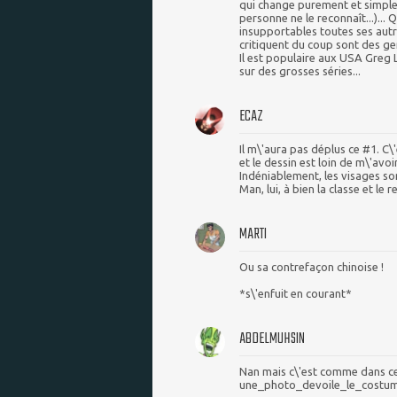
qui change purement et simple
personne ne le reconnaît...)... 
insupportables toutes ses autr
critiquent du coup sont des ge
Il est populaire aux USA Greg L
sur des grosses séries...
ECAZ
Il m\'aura pas déplus ce #1. C
et le dessin est loin de m\'avoi
Indéniablement, les visages so
Man, lui, à bien la classe et le re
MARTI
Ou sa contrefaçon chinoise !
*s\'enfuit en courant*
ABDELMUHSIN
Nan mais c\'est comme dans c
une_photo_devoile_le_cost