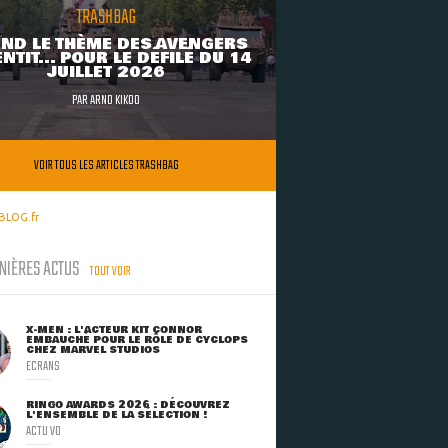
TRASHBAG
ND LE THÈME DES AVENGERS
NTIT... POUR LE DÉFILÉ DU 14
JUILLET 2026
PAR
ARNO KIKOO
VOIR TOUS LES ARTICLES TRASHBAG
BLOG.fr
NIÈRES ACTUS
TOUT VOIR
X-MEN : L'ACTEUR KIT CONNOR
EMBAUCHÉ POUR LE RÔLE DE CYCLOPS
CHEZ MARVEL STUDIOS
ECRANS
RINGO AWARDS 2026 : DÉCOUVREZ
L'ENSEMBLE DE LA SÉLECTION !
ACTU VO