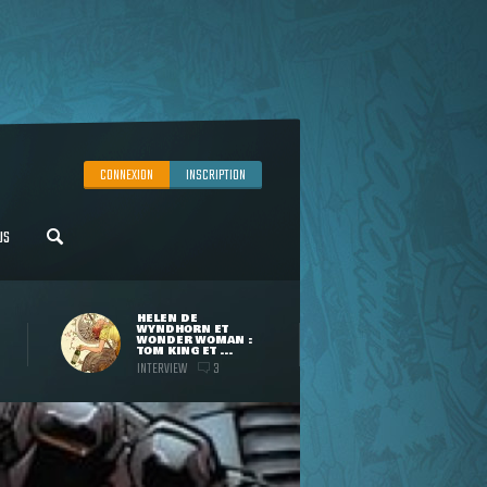
CONNEXION
INSCRIPTION
US
HELEN DE
WYNDHORN ET
WONDER WOMAN :
TOM KING ET ...
INTERVIEW
3