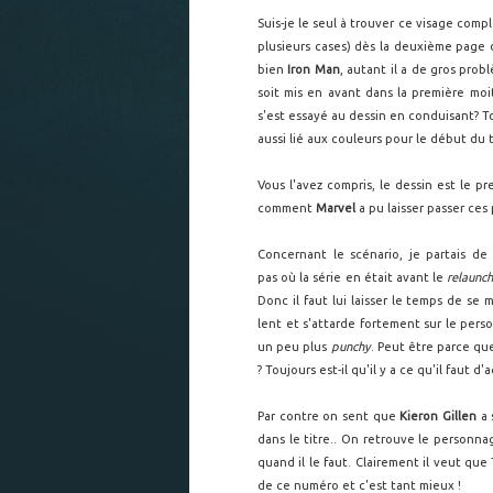
Suis-je le seul à trouver ce visage com
plusieurs cases) dès la deuxième page 
bien
Iron Man
, autant il a de gros pro
soit mis en avant dans la première moit
s'est essayé au dessin en conduisant? Tou
aussi lié aux couleurs pour le début du 
Vous l'avez compris, le dessin est le 
comment
Marvel
a pu laisser passer ces
Concernant le scénario, je partais de
pas où la série en était avant le
relaunc
Donc il faut lui laisser le temps de se
lent et s'attarde fortement sur le per
un peu plus
punchy
. Peut être parce q
? Toujours est-il qu'il y a ce qu'il faut d
Par contre on sent que
Kieron Gillen
a 
dans le titre.. On retrouve le personna
quand il le faut. Clairement il veut qu
de ce numéro et c'est tant mieux !