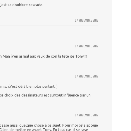
c\'est sa doublure cascade.
07 NOVEMBRE 2012
07 NOVEMBRE 2012
 Man j\'en ai mal aux yeux de coir la tête de Tony !!!
07 NOVEMBRE 2012
is, c\'est déjà bien plus parlant :)
ce choix des dessinateurs est surtout influencé par un
07 NOVEMBRE 2012
 passe aussi quelque chose à ce sujet. Pour moi cela appuie
Gillen de mettre en avant Tony. En tout cas, il se rase