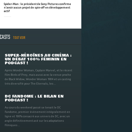
Spider-Man : le président de Sony Pictures confirme
n'avoir aucun projet de spin-off en développement
actif
DCASTS
TOUT VOIR
SUPER-HÉROÏNES AU CINÉMA :
UN DÉBAT 100% FÉMININ EN
PODCAST !
Après Wonder Woman, Captain Marvel, et le récent
film Birds of Prey, mais aussi avec la venue proche
de Black Widow, Wonder Woman 1984 et un casting
très diversifié pour The Eternals, les ...
DC FANDOME : LE BILAN EN
PODCAST !
Au cours du weekend passé se tenait le DC
Fandome, premier évènement intégralement en
ligne et 100% consacré aux univers de DC, avec un
angle définitivement axé sur les adaptations
filmiques ...