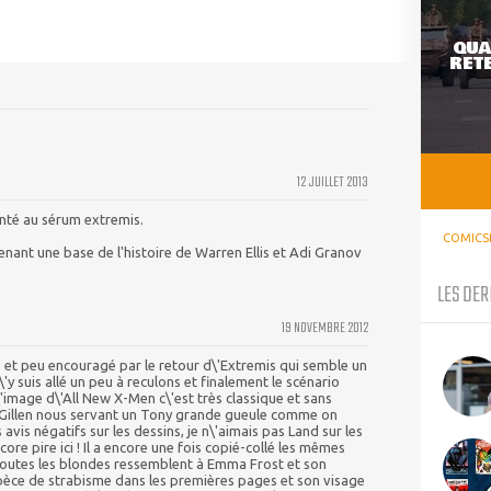
QUA
RETE
12 JUILLET 2013
nté au sérum extremis.
COMICS
enant une base de l'histoire de Warren Ellis et Adi Granov
LES DER
19 NOVEMBRE 2012
fs et peu encouragé par le retour d\'Extremis qui semble un
\'y suis allé un peu à reculons et finalement le scénario
'image d\'All New X-Men c\'est très classique et sans
, Gillen nous servant un Tony grande gueule comme on
s avis négatifs sur les dessins, je n\'aimais pas Land sur les
core pire ici ! Il a encore une fois copié-collé les mêmes
 toutes les blondes ressemblent à Emma Frost et son
spèce de strabisme dans les premières pages et son visage