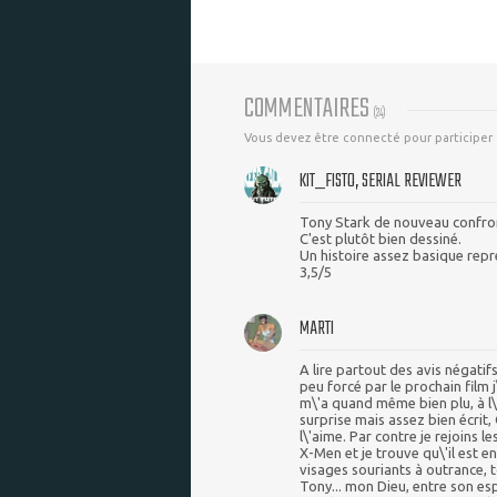
COMMENTAIRES
(
24
)
Vous devez être connecté pour participer
KIT_FISTO, SERIAL REVIEWER
Tony Stark de nouveau confro
C'est plutôt bien dessiné.
Un histoire assez basique repr
3,5/5
MARTI
A lire partout des avis négati
peu forcé par le prochain film j
m\'a quand même bien plu, à l\
surprise mais assez bien écrit
l\'aime. Par contre je rejoins le
X-Men et je trouve qu\'il est en
visages souriants à outrance,
Tony... mon Dieu, entre son e