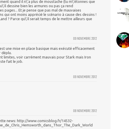
ment quand il n\'a plus de moustache (tu m\'étonnes que
Qu\'il dessine bien les armures ou pas ça rend
es pages... Et je pense que pas mal de mauvaises
ns qui ont moins apprécié le scénario à cause des dessins !
and ? Parce qu\'il serait temps de le mettre ailleurs que
09 NOVEMBRE 2012
\'est une mise en place basique mais exécuté efficacement
r déplu.
nt limites, voir carrément mauvais pour Stark mais Iron
ste fait le job.
09 NOVEMBRE 2012
08 NOVEMBRE 2012
ette news: http://www.comicsblog.fr/14532-
ume_de_Chris_Hemsworth_dans_Thor_The_Dark_World