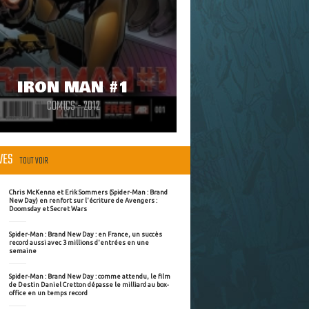
IRON MAN #1
COMICS - 2012
ÈVES
TOUT VOIR
Chris McKenna et Erik Sommers (Spider-Man : Brand
New Day) en renfort sur l'écriture de Avengers :
Doomsday et Secret Wars
Spider-Man : Brand New Day : en France, un succès
record aussi avec 3 millions d'entrées en une
semaine
Spider-Man : Brand New Day : comme attendu, le film
de Destin Daniel Cretton dépasse le milliard au box-
office en un temps record