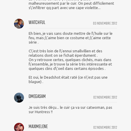
malheureusement par le cuir. On peut difficilement
s\'infiltrer qq part avec une cape violette...
WATCHFUL
03 NOVEMBRE 2012
Eh bien, je vais sans doute mettre de l\'huile sur le
feu, mais j\'aime bien ce costume et j\'aime cette
série .
C\'est très loin de l\'ennui smallvillien et des
relations dont on se fichait éperdument .
On y retrouve certes, quelques clichés, mais dans
l\'ensemble, je trouve la série très intéressante et
quelques clins d\'oeil dans certains épisodes .
Et oui, le Deadshot était raté (ce n\'est pas une
blague) .
OMEGASAM
02 NOVEMBRE 2012
Je suis très déçu... le cuir ça va sur catwoman, pas
sur Huntress !!
MAXIMELENE
02 NOVEMBRE 2012