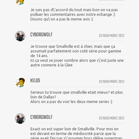
Je suis pas d\'accord du tout mais bon on va pas
polluer les commentaires avec notre echange :)
Disons qu\'on a pas le meme avis :)
CYBORGWOLF
02 NOVEMBRE 2012
Je trouve que Smallville est à chier, mais que ça
assumait parfaitement son coté série pour gamine
de 14 ans.
Ici ça veut se jouer sombre alors que c\'est juste une
autre connerie à la Glee
KELOS
02 NOVEMBRE 2012
Serieux tu trouve que smallville etait mieux? et plus
loin de Dallas?
Alors on a pas du voir les deux meme series :)
CYBORGWOLF
02 NOVEMBRE 2012
Exact on est super loin de Smallville. Pour moi on
est devant en terme de médiocrité parce que la
série avait fini par s\'assumer hors délire superman