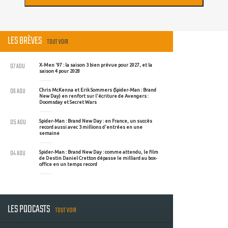
LES BRÈVES
TOUT VOIR
07 AOU
X-Men '97 : la saison 3 bien prévue pour 2027, et la
saison 4 pour 2028
06 AOU
Chris McKenna et Erik Sommers (Spider-Man : Brand
New Day) en renfort sur l'écriture de Avengers :
Doomsday et Secret Wars
05 AOU
Spider-Man : Brand New Day : en France, un succès
record aussi avec 3 millions d'entrées en une
semaine
04 AOU
Spider-Man : Brand New Day : comme attendu, le film
de Destin Daniel Cretton dépasse le milliard au box-
office en un temps record
LES PODCASTS
TOUT VOIR