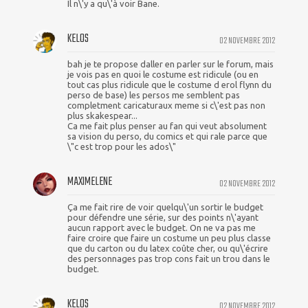
Il n\'y a qu\'à voir Bane.
KELOS
02 NOVEMBRE 2012
bah je te propose daller en parler sur le forum, mais
je vois pas en quoi le costume est ridicule (ou en
tout cas plus ridicule que le costume d erol flynn du
perso de base) les persos me semblent pas
completment caricaturaux meme si c\'est pas non
plus skakespear...
Ca me fait plus penser au fan qui veut absolument
sa vision du perso, du comics et qui rale parce que
\"c est trop pour les ados\"
MAXIMELENE
02 NOVEMBRE 2012
Ça me fait rire de voir quelqu\'un sortir le budget
pour défendre une série, sur des points n\'ayant
aucun rapport avec le budget. On ne va pas me
faire croire que faire un costume un peu plus classe
que du carton ou du latex coûte cher, ou qu\'écrire
des personnages pas trop cons fait un trou dans le
budget.
KELOS
02 NOVEMBRE 2012