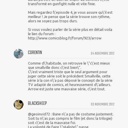
transformé en gunfight nulle et vite finie.
Mais regardez l\'episode 4, je vous assure qu\'il est
meilleur ! Je pense que la série trouve son rythme,
alors ne soyez pas trops durs.
Si vous voulez parler de la série plus en détail voila
le lien du forum :
http://www.comicsblog.fr/forum/923/arrow
CORENTIN
04 NOVEMBRE 2012
Comme d\'habitude, on retrouve le \"c\'est mieux
que smallville donc c\'est bien\".
C\'est vraiment triste que le seul argument pour
juger cette série soit le précédent Smallville, cette
série à la con n\'a pas déposé le concept de la série
TV adapté de comics, et heureusement d\'ailleurs.
Arrow est juste une mauvaise série, c\'est tout.
BLACKSHEEP
03 NOVEMBRE 2012
@geoinvid72 : Bane n\'a pas de costume justement.
Soit tu n\'as pas compris le film (et donc la trilogie)
soit c\'est de la mauvaise foi.
La volonté de faire \"réaliste\" passe