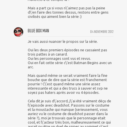
Mais a part ça si vous n\'aimez pas pas la peine
d\'en faire des tonnes dessus, restons entre gens
civilisés qui aiment bien la série :)
BLUE BOX MAN
04 NOVEMBRE 2012
Je vais aussi nuancer le propos sur la série.
Oui les deux premiers épisodes ne cassaient pas
trois pattes à un canard.
Oui les personnages sont vus et revus.
Oui en fait cette série c\'est Batman Begins avec un
arc.
Mais quand même ce serait vraiment faire la fine
bouche que de dire que la série est franchement
pourrie ! C\'est quand même une série assez
interessante et qui a des trucs à sauver et svp ne
soyez pas haters après avoir vu 4 épisodes.
Cela dit je suis d\'accord, j\'ai été vraiment déçu de
l\'episode avec deadshot. Passons sur le costume
et la moustache qui manque (serieusement, vous
auriez vu le costume de deadshot passer dans la
série ?), moi je trouvais que le personnage etait
cool, et l\'acteur très bon, malheureusement ce qui
aurait pu être un duel de sniper au sommet s\'est