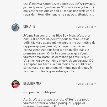
Oui c\'est vrai Corentin, je pense pas qu\'Arrow aura
jamais l\'aura d\'un Heroes S1 (dur à dire ça tient...),
mais esperons que ce soit au moins une série cool à
regarder ! Honnêtement je ne sais pas, attendons...
CORENTIN
04 NOVEMBRE 2012
J\'aime ton compromis Blue Box Man, c\'est vrai
qu\'il est encore un peu tôt pour se faire un avis
définitif. Mais quand même, puis je me permettre de
rappeler qu\'en général, la plupart des séries
connaissent leur plus haut pic de qualité dans la
première saison. Or la, tu admettras que c\'est
vraiment mal barré. Je demande pas mieux que
d\'aimer Arrow, et même mieux, d\'encourager DC
à adapter ses héros un peu moins tous publics en
série, mais la on peut quand même pas dire qu\'ils
se soient foulés le gros orteil gauche.
BLUE BOX MAN
04 NOVEMBRE 2012
(dsl pour le double post)
Après c\'est vrai que la photo d\'Huntress peut
vraiment prêter à débat, pourquoi l\'appeler
Huntress à ce compte là ?