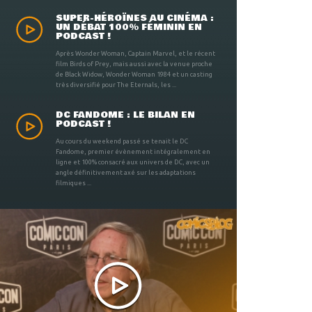
SUPER-HÉROÏNES AU CINÉMA :
UN DÉBAT 100% FÉMININ EN
PODCAST !
Après Wonder Woman, Captain Marvel, et le récent
film Birds of Prey, mais aussi avec la venue proche
de Black Widow, Wonder Woman 1984 et un casting
très diversifié pour The Eternals, les ...
DC FANDOME : LE BILAN EN
PODCAST !
Au cours du weekend passé se tenait le DC
Fandome, premier évènement intégralement en
ligne et 100% consacré aux univers de DC, avec un
angle définitivement axé sur les adaptations
filmiques ...