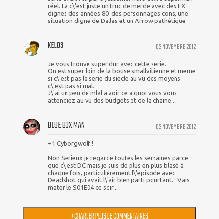
réel. Là c\'est juste un truc de merde avec des FX
dignes des années 80, des personnages cons, une
situation digne de Dallas et un Arrow pathétique
KELOS
02 NOVEMBRE 2012
Je vous trouve super dur avec cette serie.
On est super loin de la bouse smallvillienne et meme
si c\'est pas la serie du siecle au vu des moyens
c\'est pas si mal.
J\'ai un peu de mlal a voir ce a quoi vous vous
attendiez au vu des budgets et de la chaine....
BLUE BOX MAN
02 NOVEMBRE 2012
+1 Cyborgwolf !
Non Serieux je regarde toutes les semaines parce
que c\'est DC mais je suis de plus en plus blasé à
chaque fois, particulièrement l\'episode avec
Deadshot qui avait l\'air bien parti pourtant... Vais
mater le S01E04 ce soir...
+
CHARGER PLUS DE COMMENTAIRES