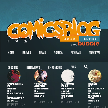
CONNEXION
INSCRIPTION
HOME
BRÈVES
NEWS
AGENDA
REVIEWS
PREVIEWS
PLUS
DOSSIERS
INTERVIEWS
CHRONIQUES
SUPERGIRL
"CHAQUE
L'AMOUR
HELEN
ET
AUTEUR
ET LA
DE
HELEN
S'INSPIRE
VERMINE
WYNDHORN
DE
DU
: WILL
ET
WYNDHORN
MONDE
MCPHAIL,
WONDER
:
RÉEL" :
OU L'ART
WOMAN :
RENCONTRE
...
DE ...
TOM
AVEC ...
KING ET
INTERVIEW
INTERVIEW
1
1
...
INTERVIEW
4
INTERVIEW
3