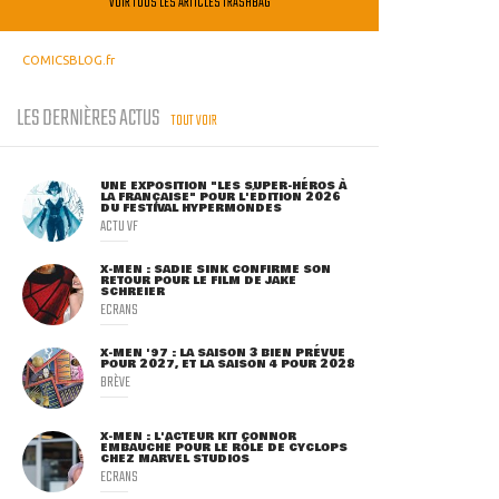
VOIR TOUS LES ARTICLES TRASHBAG
COMICSBLOG.fr
LES DERNIÈRES ACTUS
TOUT VOIR
UNE EXPOSITION "LES SUPER-HÉROS À
LA FRANÇAISE" POUR L'ÉDITION 2026
DU FESTIVAL HYPERMONDES
ACTU VF
X-MEN : SADIE SINK CONFIRME SON
RETOUR POUR LE FILM DE JAKE
SCHREIER
ECRANS
X-MEN '97 : LA SAISON 3 BIEN PRÉVUE
POUR 2027, ET LA SAISON 4 POUR 2028
BRÈVE
X-MEN : L'ACTEUR KIT CONNOR
EMBAUCHÉ POUR LE RÔLE DE CYCLOPS
CHEZ MARVEL STUDIOS
ECRANS