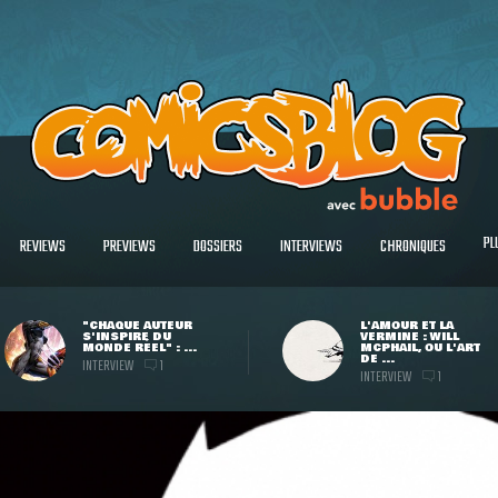
PL
REVIEWS
PREVIEWS
DOSSIERS
INTERVIEWS
CHRONIQUES
"CHAQUE AUTEUR
L'AMOUR ET LA
S'INSPIRE DU
VERMINE : WILL
MONDE RÉEL" : ...
MCPHAIL, OU L'ART
DE ...
INTERVIEW
1
INTERVIEW
1