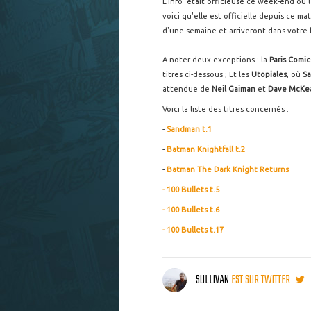
L'info' était officieuse ce week-end où l
voici qu'elle est officielle depuis ce ma
d'une semaine et arriveront dans votre 
A noter deux exceptions : la
Paris Comic
titres ci-dessous ; Et les
Utopiales
, où
S
attendue de
Neil Gaiman
et
Dave McKe
Voici la liste des titres concernés :
-
Sandman t.1
-
Batman Knightfall t.2
-
Batman The Dark Knight Returns
- 100 Bullets t.5
- 100 Bullets t.6
- 100 Bullets t.17
SULLIVAN
EST SUR TWITTER