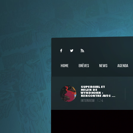
HOME
BRÈVES
NEWS
AGENDA
SUPERGIRL ET
HELEN DE
WYNDHORN :
RENCONTRE AVEC ...
INTERVIEW
4