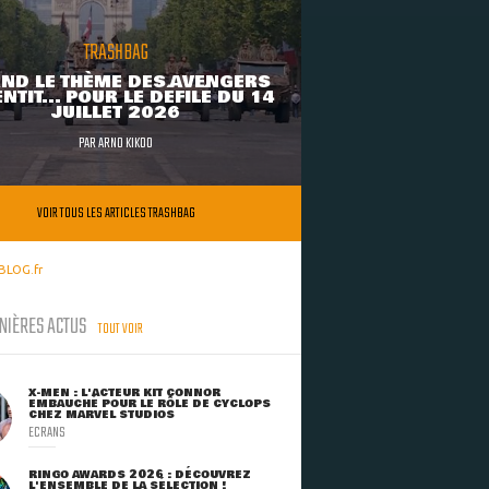
TRASHBAG
ND LE THÈME DES AVENGERS
NTIT... POUR LE DÉFILÉ DU 14
JUILLET 2026
PAR
ARNO KIKOO
VOIR TOUS LES ARTICLES TRASHBAG
BLOG.fr
NIÈRES ACTUS
TOUT VOIR
X-MEN : L'ACTEUR KIT CONNOR
EMBAUCHÉ POUR LE RÔLE DE CYCLOPS
CHEZ MARVEL STUDIOS
ECRANS
RINGO AWARDS 2026 : DÉCOUVREZ
L'ENSEMBLE DE LA SÉLECTION !