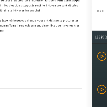
'éditeur a fait très forte impression lors de la
Paris Comics Expo
,
tin. Tous les titres supposés sortir le 9 Novembre sont décalés
04 AOU
librairie le 16 Novembre prochain.
s Expo
, où beaucoup d'entre vous ont déjà pu se procurer les
andman Tome 1
sera évidemment disponible pour la venue très
an
!
LES PO