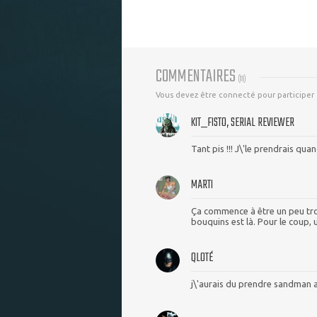
COMMENTAIRES
(
11
)
Vous devez être connecté pour participer
KIT_FISTO, SERIAL REVIEWER
Tant pis !!! J\'le prendrais q
MARTI
Ça commence à être un peu tro
bouquins est là. Pour le coup, 
QLOTÉ
j\'aurais du prendre sandman a