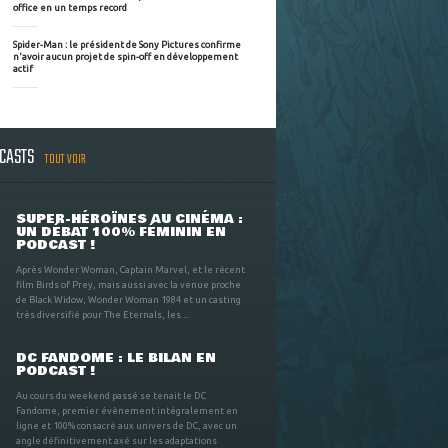
office en un temps record
Spider-Man : le président de Sony Pictures confirme
n'avoir aucun projet de spin-off en développement
actif
DCASTS
TOUT VOIR
SUPER-HÉROÏNES AU CINÉMA :
UN DÉBAT 100% FÉMININ EN
PODCAST !
Après Wonder Woman, Captain Marvel, et le récent
film Birds of Prey, mais aussi avec la venue proche
de Black Widow, Wonder Woman 1984 et un casting
très diversifié pour The Eternals, les ...
DC FANDOME : LE BILAN EN
PODCAST !
Au cours du weekend passé se tenait le DC
Fandome, premier évènement intégralement en
ligne et 100% consacré aux univers de DC, avec un
angle définitivement axé sur les adaptations