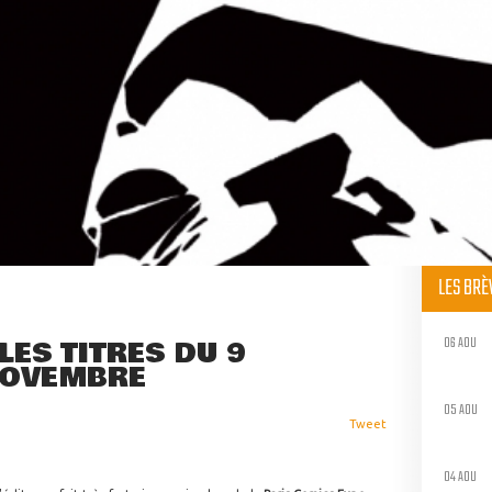
LES BR
06 AOU
LES TITRES DU 9
NOVEMBRE
05 AOU
Tweet
04 AOU