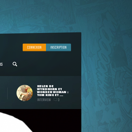
CONNEXION
INSCRIPTION
US
HELEN DE
WYNDHORN ET
WONDER WOMAN :
TOM KING ET ...
INTERVIEW
3